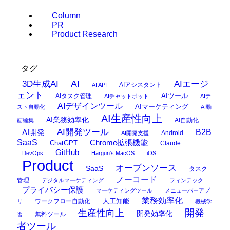
Column
PR
Product Research
タグ
AI
3D生成AI
AIエージ
AIアシスタント
AI API
ェント
AIタスク管理
AIツール
AIチャットボット
AIテ
AIデザインツール
AIマーケティング
スト自動化
AI動
AI生産性向上
AI業務効率化
AI自動化
画編集
AI開発ツール
AI開発
B2B
Android
AI開発支援
SaaS
Chrome拡張機能
ChatGPT
Claude
GitHub
DevOps
Hargun's MacOS
iOS
Product
オープンソース
SaaS
タスク
ノーコード
管理
デジタルマーケティング
フィンテック
プライバシー保護
マーケティングツール
メニューバーアプ
業務効率化
ワークフロー自動化
人工知能
リ
機械学
開発
生産性向上
開発効率化
無料ツール
習
者ツール