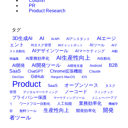
Column
PR
Product Research
タグ
AI
3D生成AI
AIエージ
AIアシスタント
AI API
ェント
AIタスク管理
AIツール
AIチャットボット
AIテ
AIデザインツール
AIマーケティング
スト自動化
AI動
AI生産性向上
AI業務効率化
AI自動化
画編集
AI開発ツール
AI開発
B2B
Android
AI開発支援
SaaS
Chrome拡張機能
ChatGPT
Claude
GitHub
DevOps
Hargun's MacOS
iOS
Product
オープンソース
SaaS
タスク
ノーコード
管理
デジタルマーケティング
フィンテック
プライバシー保護
マーケティングツール
メニューバーアプ
業務効率化
ワークフロー自動化
人工知能
リ
機械学
開発
生産性向上
開発効率化
無料ツール
習
者ツール