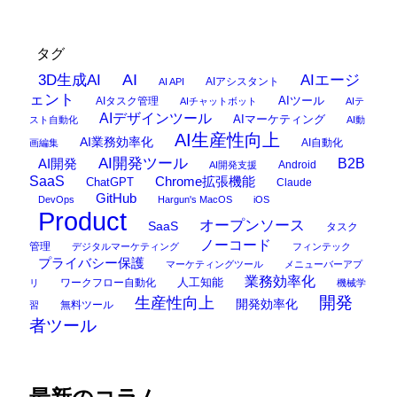
タグ
AI
3D生成AI
AIエージ
AIアシスタント
AI API
ェント
AIタスク管理
AIツール
AIチャットボット
AIテ
AIデザインツール
AIマーケティング
スト自動化
AI動
AI生産性向上
AI業務効率化
AI自動化
画編集
AI開発ツール
AI開発
B2B
Android
AI開発支援
SaaS
Chrome拡張機能
ChatGPT
Claude
GitHub
DevOps
Hargun's MacOS
iOS
Product
オープンソース
SaaS
タスク
ノーコード
管理
デジタルマーケティング
フィンテック
プライバシー保護
マーケティングツール
メニューバーアプ
業務効率化
ワークフロー自動化
人工知能
リ
機械学
開発
生産性向上
開発効率化
無料ツール
習
者ツール