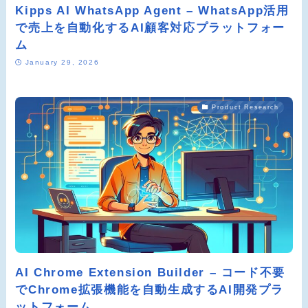
Kipps AI WhatsApp Agent – WhatsApp活用
で売上を自動化するAI顧客対応プラットフォー
ム
January 29, 2026
Product Research
AI Chrome Extension Builder – コード不要
でChrome拡張機能を自動生成するAI開発プラ
ットフォーム