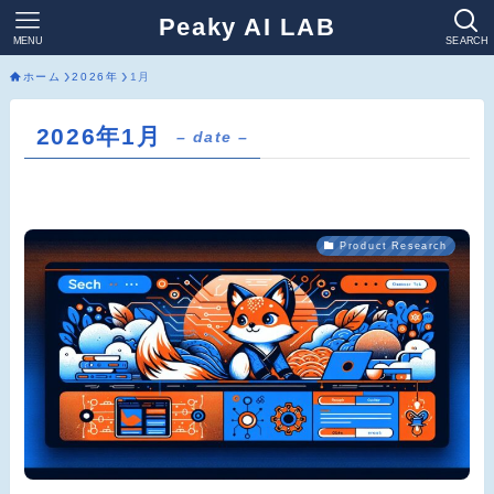
Peaky AI LAB
MENU
SEARCH
ホーム
2026年
1月
2026年1月
– date –
Product Research