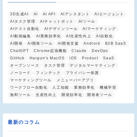
3D生成AI
AI
AI API
AIアシスタント
AIエージェント
AIタスク管理
AIチャットボット
AIツール
AIテスト自動化
AIデザインツール
AIマーケティング
AI動画編集
AI業務効率化
AI生産性向上
AI自動化
AI開発
AI開発ツール
AI開発支援
Android
B2B SaaS
ChatGPT
Chrome拡張機能
Claude
DevOps
GitHub
Hargun's MacOS
iOS
Product
SaaS
オープンソース
タスク管理
デジタルマーケティング
ノーコード
フィンテック
プライバシー保護
マーケティングツール
メニューバーアプリ
ワークフロー自動化
人工知能
業務効率化
機械学習
無料ツール
生産性向上
開発効率化
開発者ツール
最新のコラム