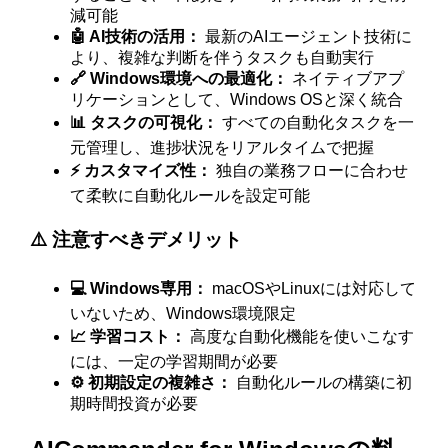
減可能
🤖 AI技術の活用：
最新のAIエージェント技術に
より、複雑な判断を伴うタスクも自動実行
🔗 Windows環境への最適化：
ネイティブアプ
リケーションとして、Windows OSと深く統合
📊 タスクの可視化：
すべての自動化タスクを一
元管理し、進捗状況をリアルタイムで把握
⚡ カスタマイズ性：
独自の業務フローに合わせ
て柔軟に自動化ルールを設定可能
⚠️ 注意すべきデメリット
💻 Windows専用：
macOSやLinuxには対応して
いないため、Windows環境限定
📈 学習コスト：
高度な自動化機能を使いこなす
には、一定の学習期間が必要
⚙️ 初期設定の複雑さ：
自動化ルールの構築に初
期時間投資が必要