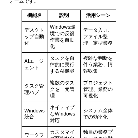
ォームです。
機能名
説明
活用シーン
Windows環
デスクト
データ入力、
境での反復
ップ自動
ファイル整
作業を自動
化
理、定型業務
化
タスクを自
複雑な判断を
AIエージ
律的に実行
伴う業務、情
ェント
するAI機能
報収集
複数のタス
プロジェクト
タスク管
クを一元管
管理、業務の
理ハブ
理
可視化
ネイティブ
システム全体
Windows
なWindows
統合
での効率化
対応
カスタマイ
独自の業務プ
ワークフ