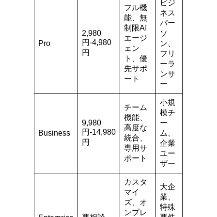
ビジ
フル機
ネス
能、無
パー
制限AI
2,980
ソ
エージ
円-4,980
Pro
ン、
ェン
円
フリ
ト、優
ーラ
先サポ
ンサ
ート
ー
小規
チーム
模チ
機能、
9,980
ー
高度な
円-14,980
Business
ム、
統合、
円
企業
専用サ
ユー
ポート
ザー
カスタ
大企
マイ
業、
ズ、オ
特殊
ンプレ