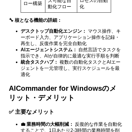
ズ可能な自
ロセスの自動
ロー構築
動化フロー
化
🔧 核となる機能の詳細：
デスクトップ自動化エンジン：
マウス操作、キ
ーボード入力、アプリケーション操作を記録・
再生し、反復作業を完全自動化
AIエージェントシステム：
自然言語でタスクを
指示でき、AIが自律的に最適な実行手順を判断
統合タスクハブ：
複数の自動化タスクとAIエー
ジェントを一元管理し、実行スケジュールを最
適化
AICommander for Windowsのメ
リット・デメリット
✅ 主要なメリット
💼 業務時間の大幅削減：
反復的な作業を自動化
することで、1日あたり2-3時間の業務時間を削