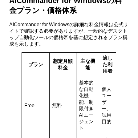
AICommander for Windowsの料
金プラン・価格体系
AICommander for Windowsの詳細な料金情報は公式サ
イトで確認する必要がありますが、一般的なデスクト
ップ自動化ツールの価格帯を基に想定されるプラン構
成を示します。
適し
想定月額
主な機
プラン
た利
料金
能
用者
基本的
な自動
個人
化機
ユー
能、制
ザ
無料
Free
限付き
ー、
AIエー
試用
ジェン
目的
ト