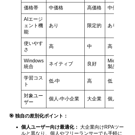
価格帯
中価格
高価格
中価格
AIエージ
ェント機
あり
限定的
あり
能
使いやす
高
中
高
さ
Windows
Microsoft
ネイティブ
良好
統合
製品
学習コス
低-中
高
低
ト
対象ユー
個人-中小企業
大企業
個人-企業
ザー
🎯 独自の差別化ポイント：
個人ユーザー向け最適化：
大企業向けRPAツー
ルと異なり、個人やフリーランサーでも手軽に