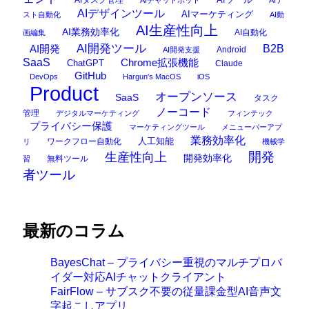
AIデザインツール
AIマーケティング
スト自動化
AI動
AI生産性向上
AI業務効率化
AI自動化
画編集
AI開発ツール
AI開発
B2B
Android
AI開発支援
SaaS
Chrome拡張機能
ChatGPT
Claude
GitHub
DevOps
Hargun's MacOS
iOS
Product
オープンソース
SaaS
タスク
ノーコード
管理
デジタルマーケティング
フィンテック
プライバシー保護
マーケティングツール
メニューバーアプ
業務効率化
ワークフロー自動化
人工知能
リ
機械学
開発
生産性向上
開発効率化
無料ツール
習
者ツール
最新のコラム
BayesChat – プライバシー重視のマルチプロバ
イダー対応AIチャットクライアント
FairFlow – サブスク不要の従量課金型AI音声文
字起こしアプリ