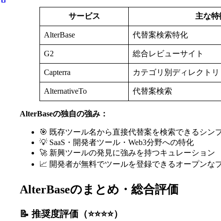
サービス
主な特
AlterBase
代替案検索特化
G2
総合レビューサイト
Capterra
カテゴリ別ディレクトリ
AlternativeTo
代替案検索
AlterBaseの独自の強み：
🎯 既存ツール名から直接代替案を検索できるシン
💡 SaaS・開発者ツール・Web3分野への特化
🚀 新興ツールの発見に強みを持つキュレーション
📈 開発者が無料でツールを登録できるオープンな
AlterBaseのまとめ・総合評価
📝 推奨度評価（⭐️⭐️⭐️⭐️）