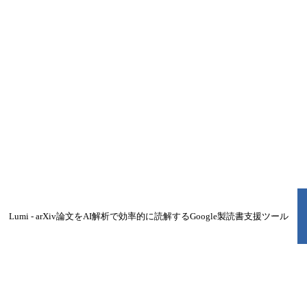
Lumi - arXiv論文をAI解析で効率的に読解するGoogle製読書支援ツール