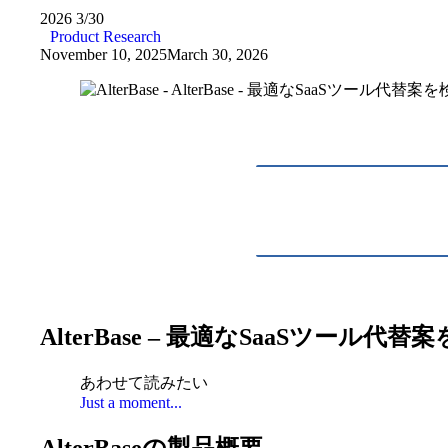
2026
3/30
Product Research
November 10, 2025
March 30, 2026
AlterBase – 最適なSaaSツ
あわせて読みたい
Just a moment...