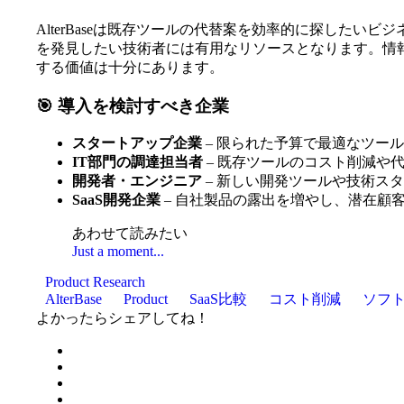
AlterBaseは既存ツールの代替案を効率的に探した
を発見したい技術者には有用なリソースとなります。情
する価値は十分にあります。
🎯 導入を検討すべき企業
スタートアップ企業
– 限られた予算で最適なツー
IT部門の調達担当者
– 既存ツールのコスト削減や
開発者・エンジニア
– 新しい開発ツールや技術ス
SaaS開発企業
– 自社製品の露出を増やし、潜在顧
あわせて読みたい
Just a moment...
Product Research
AlterBase
Product
SaaS比較
コスト削減
ソフ
よかったらシェアしてね！