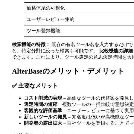
価格体系の可視化
ユーザーレビュー集約
ツール登録機能
検索機能の特徴：
既存の有名ツール名を入力するだけで、
ど、特定分野に絞った検索も可能です。
比較機能の詳細
できます。これにより、ツール選定の意思決定時間を大
AlterBaseのメリット・デメリット
✅ 主要なメリット
コスト削減の実現
– 高価なツールの代替案を発見
選定時間の短縮
– 複数ツールの一括比較で意思決
客観的な評価基準
– ユーザーレビューに基づく実
新しいツールの発見
– 知名度は低いが高機能なツ
開発者の露出拡大
– 自社ツールを登録することで