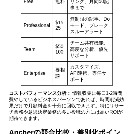
Free
無料
リング、月間50記
事まで
無制限の記事、Do
$15-
Professional
モード、ブレーク
25
スルーアラート
チーム共有機能、
$50-
Team
高度な分析、優先
100
サポート
カスタマイズ、
要相
Enterprise
API連携、専任サ
談
ポート
コストパフォーマンス分析：
情報収集に毎日1-2時間
費やしているビジネスパーソンであれば、時間削減効
果だけで月額料金を十分に回収できます。特にリサー
チ業務や意思決定業務の多い役職の方には高いROIが
期待できます。
Ancherの競合比較・差別化ポイン