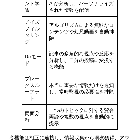
ント学
AIが分析し、パーソナライズ
習
された情報を配信
ノイズ
アルゴリズムによる無駄なコ
フィル
ンテンツや短尺動画を自動排
タリン
除
グ
記事の多角的な視点や反応を
Doモー
分析し、自分の投稿に変換す
ド
る機能
ブレー
クスル
本当に重要な情報だけを通知
ーアラ
し、常時監視の必要性を排除
ート
一つのトピックに対する賛否
両面分
両論や複数の視点を自動的に
析
提示
各機能は相互に連携し、情報収集から洞察獲得、アウ