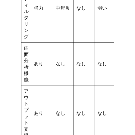
ィ
強力
中程度
なし
弱い
ル
タ
リ
ン
グ
両
面
分
あり
なし
なし
なし
析
機
能
ア
ウ
ト
プ
あり
なし
なし
なし
ッ
ト
支