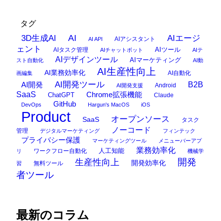
タグ
AI
3D生成AI
AIエージ
AIアシスタント
AI API
ェント
AIタスク管理
AIツール
AIチャットボット
AIテ
AIデザインツール
AIマーケティング
スト自動化
AI動
AI生産性向上
AI業務効率化
AI自動化
画編集
AI開発ツール
AI開発
B2B
Android
AI開発支援
SaaS
Chrome拡張機能
ChatGPT
Claude
GitHub
DevOps
Hargun's MacOS
iOS
Product
オープンソース
SaaS
タスク
ノーコード
管理
デジタルマーケティング
フィンテック
プライバシー保護
マーケティングツール
メニューバーアプ
業務効率化
ワークフロー自動化
人工知能
リ
機械学
開発
生産性向上
開発効率化
無料ツール
習
者ツール
最新のコラム