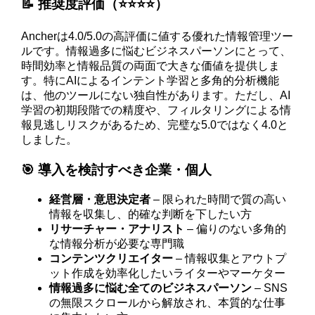
📝 推奨度評価（⭐️⭐️⭐️⭐️）
Ancherは4.0/5.0の高評価に値する優れた情報管理ツー
ルです。情報過多に悩むビジネスパーソンにとって、
時間効率と情報品質の両面で大きな価値を提供しま
す。特にAIによるインテント学習と多角的分析機能
は、他のツールにない独自性があります。ただし、AI
学習の初期段階での精度や、フィルタリングによる情
報見逃しリスクがあるため、完璧な5.0ではなく4.0と
しました。
🎯 導入を検討すべき企業・個人
経営層・意思決定者
– 限られた時間で質の高い
情報を収集し、的確な判断を下したい方
リサーチャー・アナリスト
– 偏りのない多角的
な情報分析が必要な専門職
コンテンツクリエイター
– 情報収集とアウトプ
ット作成を効率化したいライターやマーケター
情報過多に悩む全てのビジネスパーソン
– SNS
の無限スクロールから解放され、本質的な仕事