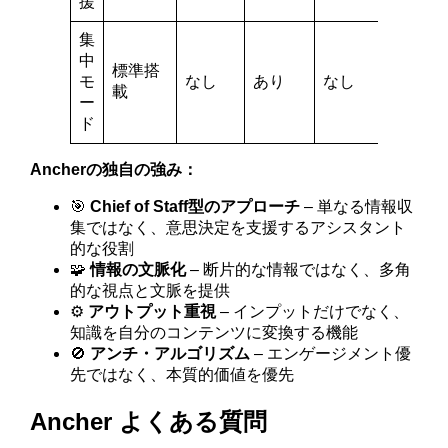
援
集
中
標準搭
モ
なし
あり
なし
載
ー
ド
Ancherの独自の強み：
🎯
Chief of Staff型のアプローチ
– 単なる情報収
集ではなく、意思決定を支援するアシスタント
的な役割
🧩
情報の文脈化
– 断片的な情報ではなく、多角
的な視点と文脈を提供
⚙️
アウトプット重視
– インプットだけでなく、
知識を自分のコンテンツに変換する機能
🚫
アンチ・アルゴリズム
– エンゲージメント優
先ではなく、本質的価値を優先
Ancher よくある質問