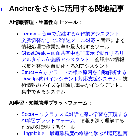
Ancherをさらに活用する関連記事
AI情報管理・生産性向上ツール：
Lemon – 音声で完結するAI作業アシスタント。
文脈切替なしで12倍速メール対応
– 音声による
情報処理で作業効率を最大化するツール
GhostDesk – 画面共有中も非表示で動作するリ
アルタイムAI会議アシスタント
– 会議中の情報
収集と整理を自動化するAIアシスタント
Struct – AIがアラートの根本原因を自動解析する
DevOps向けインシデント対応支援システム
– 技
術情報のノイズを排除し重要なインシデントに
集中できるシステム
AI学習・知識管理プラットフォーム：
Socra – ソクラテス式対話で深い学習を実現する
AI学習プラットフォーム
– 情報を深く理解する
ための対話型学習ツール
Lingofable – 最適難易度の物語で学ぶAI適応型言