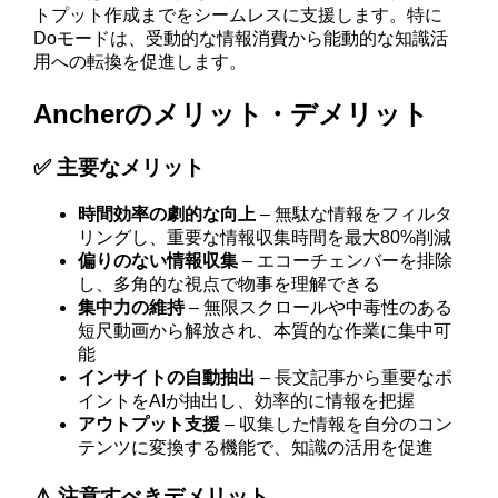
トプット作成までをシームレスに支援します。特に
Doモードは、受動的な情報消費から能動的な知識活
用への転換を促進します。
Ancherのメリット・デメリット
✅ 主要なメリット
時間効率の劇的な向上
– 無駄な情報をフィルタ
リングし、重要な情報収集時間を最大80%削減
偏りのない情報収集
– エコーチェンバーを排除
し、多角的な視点で物事を理解できる
集中力の維持
– 無限スクロールや中毒性のある
短尺動画から解放され、本質的な作業に集中可
能
インサイトの自動抽出
– 長文記事から重要なポ
イントをAIが抽出し、効率的に情報を把握
アウトプット支援
– 収集した情報を自分のコン
テンツに変換する機能で、知識の活用を促進
⚠️ 注意すべきデメリット