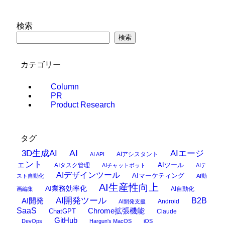
検索
検索
カテゴリー
Column
PR
Product Research
タグ
AI
3D生成AI
AIエージ
AIアシスタント
AI API
ェント
AIタスク管理
AIツール
AIチャットボット
AIテ
AIデザインツール
AIマーケティング
スト自動化
AI動
AI生産性向上
AI業務効率化
AI自動化
画編集
AI開発ツール
AI開発
B2B
Android
AI開発支援
SaaS
Chrome拡張機能
ChatGPT
Claude
GitHub
DevOps
Hargun's MacOS
iOS