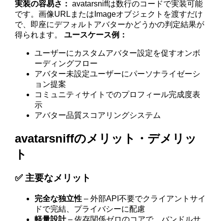
実装の容易さ：
avatarsniffは数行のコードで実装可能
です。画像URLまたはImageオブジェクトを渡すだけ
で、即座にデフォルトアバターかどうかの判定結果が
得られます。
ユースケース例：
ユーザーにカスタムアバター設定を促すオンボ
ーディングフロー
アバター未設定ユーザーにパーソナライゼーシ
ョン提案
コミュニティサイトでのプロフィール完成度表
示
アバター品質スコアリングシステム
avatarsniffのメリット・デメリッ
ト
✅ 主要なメリット
完全な独立性
– 外部API不要でクライアントサイ
ドで完結、プライバシーに配慮
軽量設計
– 依存関係ゼロのコアで、バンドルサ