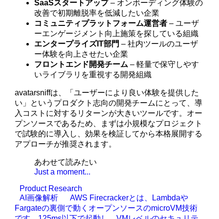
SaaSスタートアップ
– オンボーディング体験の
改善で初期離脱率を低減したい企業
コミュニティプラットフォーム運営者
– ユーザ
ーエンゲージメント向上施策を探している組織
エンタープライズIT部門
– 社内ツールのユーザ
ー体験を向上させたい企業
フロントエンド開発チーム
– 軽量で保守しやす
いライブラリを重視する開発組織
avatarsniffは、「ユーザーにより良い体験を提供した
い」というプロダクト志向の開発チームにとって、導
入コストに対するリターンが大きいツールです。オー
プンソースであるため、まずは小規模なプロジェクト
で試験的に導入し、効果を検証してから本格展開する
アプローチが推奨されます。
あわせて読みたい
Just a moment...
Product Research
AI画像解析
AWS Firecrackerとは、Lambdaや
Fargateの裏側で動くオープンソースのmicroVM技術
です。125ms以下で起動し、VMレベルのセキュリテ