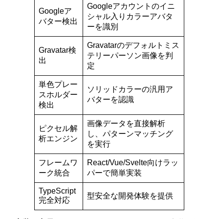
Googleアカウントのイニ
Googleア
シャル入りカラーアバタ
バター検出
ーを識別
Gravatarのデフォルトミス
Gravatar検
テリーパーソン画像を判
出
定
単色プレー
ソリッドカラーの汎用ア
スホルダー
バターを認識
検出
画像データを直接解析
ピクセル解
し、パターンマッチング
析エンジン
を実行
フレームワ
React/Vue/Svelte向けラッ
ーク統合
パーで簡単実装
TypeScript
型安全な開発体験を提供
完全対応