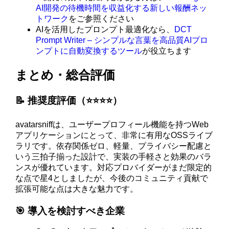
AI開発の待機時間を収益化する新しい報酬ネッ
トワーク
をご参照ください
AIを活用したプロンプト最適化なら、
DCT
Prompt Writer – シンプルな言葉を高品質AIプロ
ンプトに自動変換するツール
が役立ちます
まとめ・総合評価
📝 推奨度評価（⭐️⭐️⭐️⭐️）
avatarsniffは、ユーザープロフィール機能を持つWeb
アプリケーションにとって、非常に有用なOSSライブ
ラリです。依存関係ゼロ、軽量、プライバシー配慮と
いう三拍子揃った設計で、実装の手軽さと効果のバラ
ンスが優れています。対応プロバイダーがまだ限定的
な点で星4としましたが、今後のコミュニティ貢献で
拡張可能な点は大きな魅力です。
🎯 導入を検討すべき企業