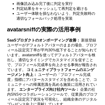
画像読み込み完了後に判定を実行
判定結果をキャッシュして再判定を避ける
ユーザー体験を損なわないよう、判定失敗時の
適切なフォールバック処理を実装
avatarsniffの実際の活用事例
SaaSプロダクトのオンボーディング改善：
新規登録
ユーザーがデフォルトアバターのままの場合、プロフ
ィール設定完了率が平均30%低下することが知られて
います。avatarsniffを使ってデフォルトアバターを検
出し、適切なタイミングでカスタマイズを促すこと
で、プロフィール完成率を向上させる事例が報告され
ています。
コミュニティプラットフォームのエンゲ
ージメント向上：
ユーザーの「プロフィール完成
度」指標にアバターカスタマイズを含めることで、コ
ミュニティへの帰属意識を高める施策に活用されてい
ます。
エンタープライズ向け社内ツール：
企業の社
内SNSやコラボレーションツールで、従業員のプロフ
ィール設定完了状況を可視化し、組織全体のデジタル
プレゼンス向上に貢献しています。