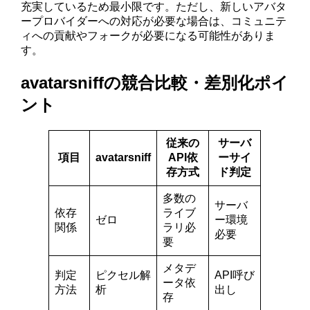
充実しているため最小限です。ただし、新しいアバタ
ープロバイダーへの対応が必要な場合は、コミュニテ
ィへの貢献やフォークが必要になる可能性がありま
す。
avatarsniffの競合比較・差別化ポイ
ント
従来の
サーバ
項目
avatarsniff
API依
ーサイ
存方式
ド判定
多数の
サーバ
依存
ライブ
ゼロ
ー環境
関係
ラリ必
必要
要
メタデ
判定
ピクセル解
API呼び
ータ依
方法
析
出し
存