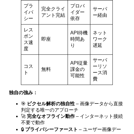
プラ
プロバ
完全クライ
サーバ
イバ
イダー
アント完結
ー経由
シー
依存
レス
API待機
ネット
ポン
即座
時間あ
ワーク
ス速
り
遅延
度
サーバ
API従量
コス
ーリソ
無料
課金の
ト
ース消
可能性
費
独自の強み：
🎯
ピクセル解析の独自性
– 画像データから直接
判定する唯一のアプローチ
🚀
完全なオフライン動作
– インターネット接続
不要で動作
🔒
プライバシーファースト
– ユーザー画像デー