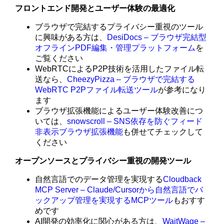
フロントエンド開発とユーザー体験の最適化
ブラウザで完結するプライバシー重視のツール
に興味がある方は、
DesiDocs – ブラウザ完結型
オフラインPDF編集・管理プラットフォーム
を
ご覧ください
WebRTCによるP2P技術を活用したファイル転
送なら、
CheezyPizza – ブラウザで完結する
WebRTC P2Pファイル転送ツール
が参考になり
ます
ブラウザ拡張機能によるユーザー体験改善につ
いては、
snowscroll – SNS依存を防ぐフィード
非表示ブラウザ拡張機能
も併せてチェックして
ください
オープンソースとプライバシー重視の開発ツール
自然言語でのデータ管理を実現する
Cloudback
MCP Server – Claude/Cursorから自然言語でバ
ックアップ管理を実現するMCPツール
もおすす
めです
AI開発の効率化に関心がある方は、
WaitWage –