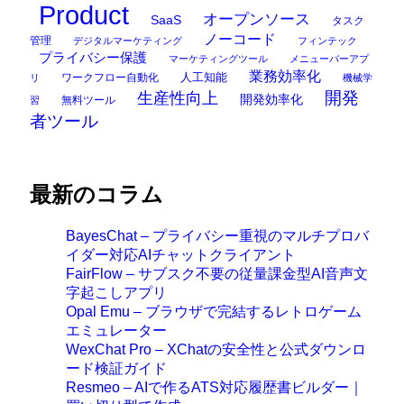
Product
オープンソース
SaaS
タスク
ノーコード
管理
デジタルマーケティング
フィンテック
プライバシー保護
マーケティングツール
メニューバーアプ
業務効率化
ワークフロー自動化
人工知能
リ
機械学
開発
生産性向上
開発効率化
無料ツール
習
者ツール
最新のコラム
BayesChat – プライバシー重視のマルチプロバ
イダー対応AIチャットクライアント
FairFlow – サブスク不要の従量課金型AI音声文
字起こしアプリ
Opal Emu – ブラウザで完結するレトロゲーム
エミュレーター
WexChat Pro – XChatの安全性と公式ダウンロ
ード検証ガイド
Resmeo – AIで作るATS対応履歴書ビルダー｜