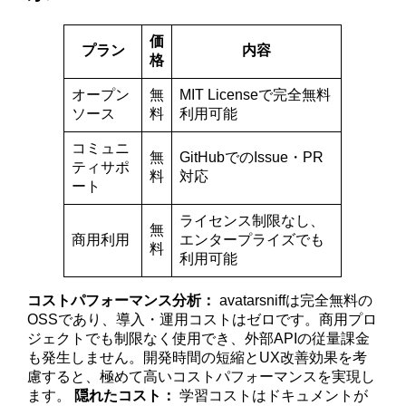
価
プラン
内容
格
オープン
無
MIT Licenseで完全無料
ソース
料
利用可能
コミュニ
無
GitHubでのIssue・PR
ティサポ
料
対応
ート
ライセンス制限なし、
無
商用利用
エンタープライズでも
料
利用可能
コストパフォーマンス分析：
avatarsniffは完全無料の
OSSであり、導入・運用コストはゼロです。商用プロ
ジェクトでも制限なく使用でき、外部APIの従量課金
も発生しません。開発時間の短縮とUX改善効果を考
慮すると、極めて高いコストパフォーマンスを実現し
ます。
隠れたコスト：
学習コストはドキュメントが