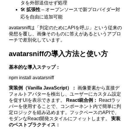
タを外部送信せず処理
🛠️
拡張性
– オープンソースで新プロバイダー対
応を自由に追加可能
avatarsniffは「判定のためにAPIを呼ぶ」という従来の
発想を覆し、画像そのものに答えがあるというアプロ
ーチで差別化しています。
avatarsniffの導入方法と使い方
基本的な導入ステップ：
npm install avatarsniff
実装例（Vanilla JavaScript）：
画像要素から直接デ
フォルトアバターを検出し、ユーザーにカスタム設定
を促すUIを表示できます。
React統合例：
Reactラッ
パーを使用することで、コンポーネント内で簡単に判
定ロジックを組み込めます。フックベースのAPIで、
モダンなReact開発スタイルにフィットします。
実装
のベストプラクティス：