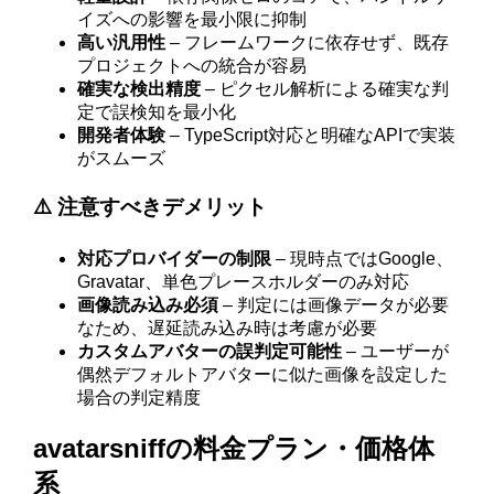
イズへの影響を最小限に抑制
高い汎用性
– フレームワークに依存せず、既存
プロジェクトへの統合が容易
確実な検出精度
– ピクセル解析による確実な判
定で誤検知を最小化
開発者体験
– TypeScript対応と明確なAPIで実装
がスムーズ
⚠️ 注意すべきデメリット
対応プロバイダーの制限
– 現時点ではGoogle、
Gravatar、単色プレースホルダーのみ対応
画像読み込み必須
– 判定には画像データが必要
なため、遅延読み込み時は考慮が必要
カスタムアバターの誤判定可能性
– ユーザーが
偶然デフォルトアバターに似た画像を設定した
場合の判定精度
avatarsniffの料金プラン・価格体
系