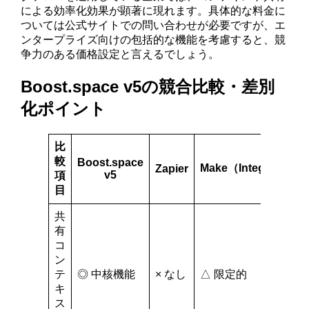
による効率化効果が顕著に現れます。具体的な料金に
ついては公式サイトでの問い合わせが必要ですが、エ
ンタープライズ向けの包括的な機能を考慮すると、競
争力のある価格設定と言えるでしょう。
Boost.space v5の競合比較・差別
化ポイント
比
較
Boost.space
Make（Integromat）
Zapier
v5
項
目
共
有
コ
ン
テ
◎ 中核機能
× なし
△ 限定的
キ
ス