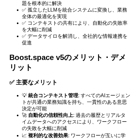
題を根本的に解決
✅ 孤立したLLMを統合システムに変換し、業務
全体の最適化を実現
✅ コンテキストの共有により、自動化の失敗率
を大幅に削減
✅ データサイロを解消し、全社的な情報連携を
促進
Boost.space v5のメリット・デメ
リット
✅ 主要なメリット
💡
統合コンテキスト管理
: すべてのAIエージェン
トが共通の業務知識を持ち、一貫性のある意思
決定が可能
🚀
自動化の信頼性向上
: 過去の履歴とリアルタ
イムデータへのアクセスにより、ワークフロー
の失敗を大幅に削減
📈
複利的な改善効果
: ワークフローが互いに学