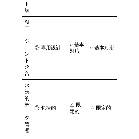
ト
層
AI
エ
ー
ジ
○ 基本
ェ
◎ 専用設計
○ 基本対応
対応
ン
ト
統
合
永
続
的
デ
△ 限
◎ 包括的
△ 限定的
ー
定的
タ
管
理