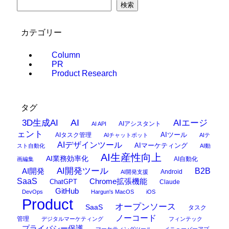
検索
カテゴリー
Column
PR
Product Research
タグ
AI
3D生成AI
AIエージ
AIアシスタント
AI API
ェント
AIタスク管理
AIツール
AIチャットボット
AIテ
AIデザインツール
AIマーケティング
スト自動化
AI動
AI生産性向上
AI業務効率化
AI自動化
画編集
AI開発ツール
AI開発
B2B
Android
AI開発支援
SaaS
Chrome拡張機能
ChatGPT
Claude
GitHub
DevOps
Hargun's MacOS
iOS
Product
オープンソース
SaaS
タスク
ノーコード
管理
デジタルマーケティング
フィンテック
プライバシー保護
マーケティングツール
メニューバーアプ