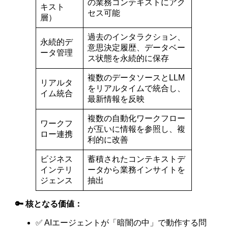
の業務コンテキストにアク
キスト
セス可能
層）
過去のインタラクション、
永続的デ
意思決定履歴、データベー
ータ管理
ス状態を永続的に保存
複数のデータソースとLLM
リアルタ
をリアルタイムで統合し、
イム統合
最新情報を反映
複数の自動化ワークフロー
ワークフ
が互いに情報を参照し、複
ロー連携
利的に改善
ビジネス
蓄積されたコンテキストデ
インテリ
ータから業務インサイトを
ジェンス
抽出
🔑 核となる価値：
✅ AIエージェントが「暗闇の中」で動作する問