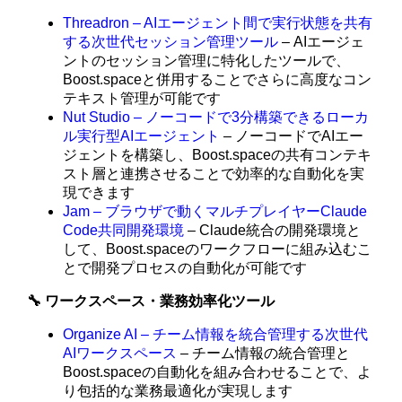
Threadron – AIエージェント間で実行状態を共有
する次世代セッション管理ツール
– AIエージェ
ントのセッション管理に特化したツールで、
Boost.spaceと併用することでさらに高度なコン
テキスト管理が可能です
Nut Studio – ノーコードで3分構築できるローカ
ル実行型AIエージェント
– ノーコードでAIエー
ジェントを構築し、Boost.spaceの共有コンテキ
スト層と連携させることで効率的な自動化を実
現できます
Jam – ブラウザで動くマルチプレイヤーClaude
Code共同開発環境
– Claude統合の開発環境と
して、Boost.spaceのワークフローに組み込むこ
とで開発プロセスの自動化が可能です
🔧 ワークスペース・業務効率化ツール
Organize AI – チーム情報を統合管理する次世代
AIワークスペース
– チーム情報の統合管理と
Boost.spaceの自動化を組み合わせることで、よ
り包括的な業務最適化が実現します