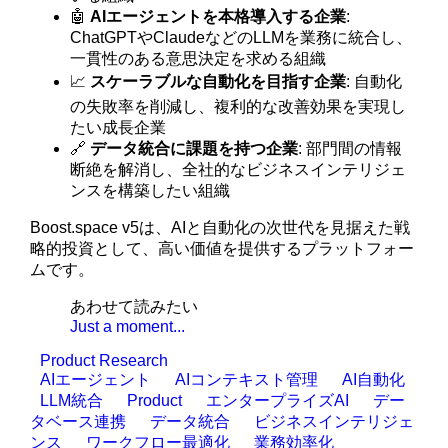
🤖
AIエージェントを本格導入する企業
:
ChatGPTやClaudeなどのLLMを業務に統合し、
一貫性のある意思決定を求める組織
📈
スケーラブルな自動化を目指す企業
: 自動化
の失敗率を削減し、複利的な改善効果を実現し
たい成長企業
🔗
データ統合に課題を持つ企業
: 部門間の情報
断絶を解消し、全社的なビジネスインテリジェ
ンスを構築したい組織
Boost.space v5は、AIと自動化の次世代を見据えた戦
略的投資として、高い価値を提供するプラットフォー
ムです。
あわせて読みたい
Just a moment...
Product Research
AIエージェント
AIコンテキスト管理
AI自動化
LLM統合
Product
エンタープライズAI
デー
タベース連携
データ統合
ビジネスインテリジェ
ンス
ワークフロー最適化
業務効率化