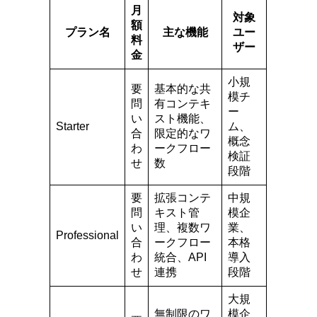
月
対象
額
プラン名
主な機能
ユー
料
ザー
金
小規
要
基本的な共
模チ
問
有コンテキ
ー
い
スト機能、
Starter
ム、
合
限定的なワ
概念
わ
ークフロー
検証
せ
数
段階
要
拡張コンテ
中規
問
キスト管
模企
い
理、複数ワ
業、
Professional
合
ークフロー
本格
わ
統合、API
導入
せ
連携
段階
大規
無制限のワ
模企