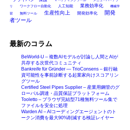
業務効率化
ワークフロー自動化
人工知能
リ
機械学
開発
生産性向上
開発効率化
無料ツール
習
者ツール
最新のコラム
BeWorld-U – 複数AIモデルが討論し人間とAIが
共存する次世代コミュニティ
Bankreife für Gründer — TrioConsens – 銀行融
資可能性を事前診断する起業家向けスコアリン
グツール
Certified Steel Pipes Supplier – 産業用鋼管のグ
ローバル調達・品質保証プラットフォーム
Tooletto – ブラウザ完結型71種無料ツール集で
ファイルを安全に処理
Warden AI – AIコーディングエージェントのト
ークン消費を最大90%削減する検証レイヤー