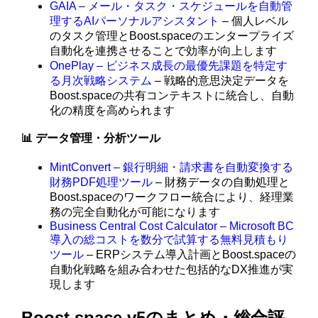
GAIA – メール・タスク・スケジュールを自動管
理するAIパーソナルアシスタント
– 個人レベル
のタスク管理とBoost.spaceのエンタープライズ
自動化を連携させることで効率が向上します
OnePlay – ビジネス成長の最優先課題を特定す
る月次戦略システム
– 戦略的意思決定データを
Boost.spaceの共有コンテキストに統合し、自動
化の精度を高められます
📊 データ管理・分析ツール
MintConvert – 銀行明細・請求書を自動変換する
財務PDF処理ツール
– 財務データの自動処理と
Boost.spaceのワークフロー統合により、経理業
務の完全自動化が可能になります
Business Central Cost Calculator – Microsoft BC
導入の総コストを数分で試算する無料見積もり
ツール
– ERPシステム導入計画とBoost.spaceの
自動化戦略を組み合わせた包括的なDX推進が実
現します
Boost.space v5のまとめ・総合評