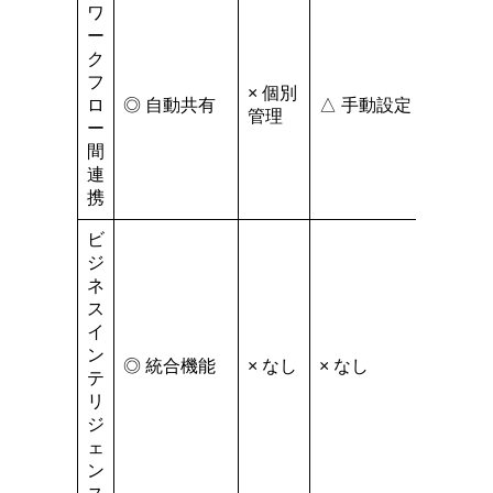
ワ
ー
ク
フ
× 個別
ロ
◎ 自動共有
△ 手動設定
管理
ー
間
連
携
ビ
ジ
ネ
ス
イ
ン
◎ 統合機能
× なし
× なし
テ
リ
ジ
ェ
ン