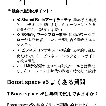
ス
🎯 独自の差別化ポイント：
🧠
Shared Brainアーキテクチャ
: 業界初の永続
的コンテキスト層により、AIエージェントと自
動化が真に「記憶」を持つ
🔄
複利的なワークフロー改善
: 個別のワークフ
ローが孤立せず、互いに学習し合う独自のエコ
システム
📊
ビジネスコンテキストの統合
: 技術的な自動
化だけでなく、ビジネスロジックとインサイト
を統合管理
🚀
LLM特化設計
: 従来の自動化ツールとは異な
り、AIエージェント時代の課題に特化して設計
Boost.space v5 よくある質問
❓ Boost.space v5は無料で試用できますか？
Boost.space v5の料金プランは要問い合わせとなって