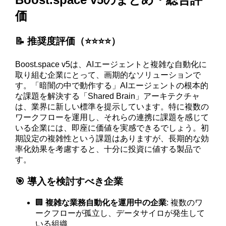
価
📝 推奨度評価（⭐️⭐️⭐️⭐️）
Boost.space v5は、AIエージェントと複雑な自動化に
取り組む企業にとって、画期的なソリューションで
す。「暗闇の中で動作する」AIエージェントの根本的
な課題を解決する「Shared Brain」アーキテクチャ
は、業界に新しい標準を提示しています。特に複数の
ワークフローを運用し、それらの連携に課題を感じて
いる企業には、即座に価値を実感できるでしょう。初
期設定の複雑性という課題はありますが、長期的な効
率化効果を考慮すると、十分に投資に値する製品で
す。
🎯 導入を検討すべき企業
🏢
複雑な業務自動化を運用中の企業
: 複数のワ
ークフローが孤立し、データサイロが発生して
いる組織