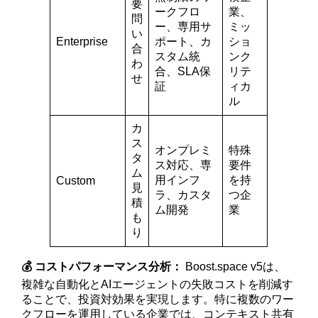
要
ークフロ
業、
問
ー、専用サ
ミッ
い
Enterprise
ポート、カ
ショ
合
スタム統
ンク
わ
合、SLA保
リテ
せ
証
ィカ
ル
カ
ス
オンプレミ
特殊
タ
ス対応、専
要件
ム
用インフ
を持
Custom
見
ラ、カスタ
つ企
積
ム開発
業
も
り
💰 コストパフォーマンス分析：
Boost.space v5は、
複雑な自動化とAIエージェントの失敗コストを削減す
ることで、投資対効果を実現します。特に複数のワー
クフローを運用している企業では、コンテキスト共有