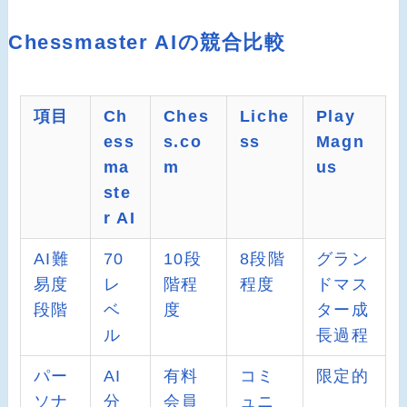
Chessmaster AIの競合比較
項目
Ch
Ches
Liche
Play
ess
s.co
ss
Magn
ma
m
us
ste
r AI
AI難
70
10段
8段階
グラン
易度
レ
階程
程度
ドマス
段階
ベ
度
ター成
ル
長過程
パー
AI
有料
コミ
限定的
ソナ
分
会員
ュニ