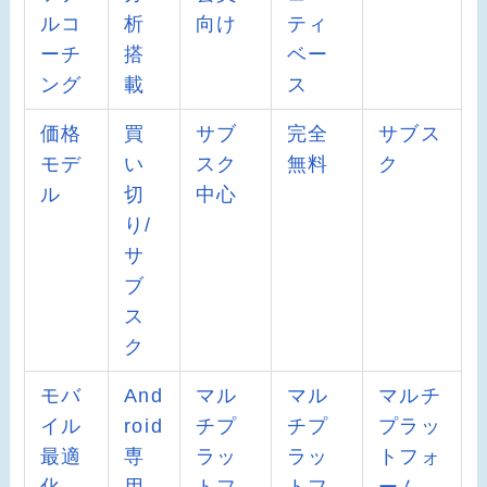
ルコ
析
向け
ティ
ーチ
搭
ベー
ング
載
ス
価格
買
サブ
完全
サブス
モデ
い
スク
無料
ク
ル
切
中心
り/
サ
ブ
ス
ク
モバ
And
マル
マル
マルチ
イル
roid
チプ
チプ
プラッ
最適
専
ラッ
ラッ
トフォ