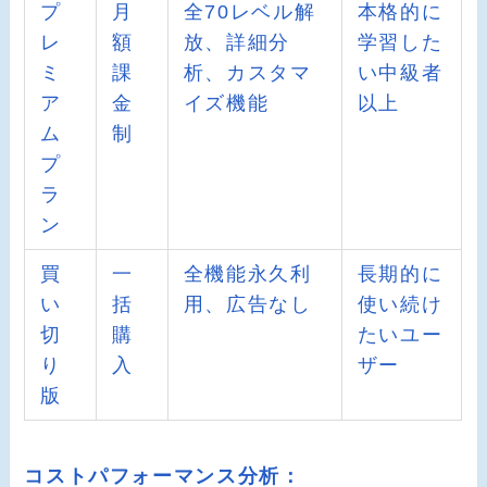
プ
月
全70レベル解
本格的に
レ
額
放、詳細分
学習した
ミ
課
析、カスタマ
い中級者
ア
金
イズ機能
以上
ム
制
プ
ラ
ン
買
一
全機能永久利
長期的に
い
括
用、広告なし
使い続け
切
購
たいユー
り
入
ザー
版
コストパフォーマンス分析：