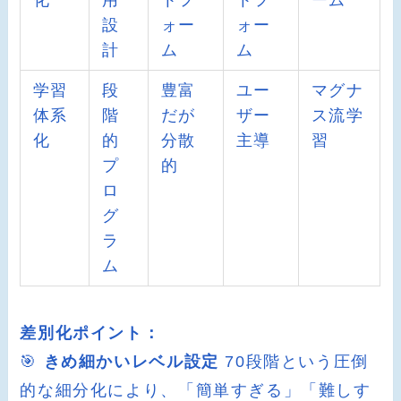
化
用
トフ
トフ
ーム
設
ォー
ォー
計
ム
ム
学習
段
豊富
ユー
マグナ
体系
階
だが
ザー
ス流学
化
的
分散
主導
習
プ
的
ロ
グ
ラ
ム
差別化ポイント：
🎯
きめ細かいレベル設定
70段階という圧倒
的な細分化により、「簡単すぎる」「難しす