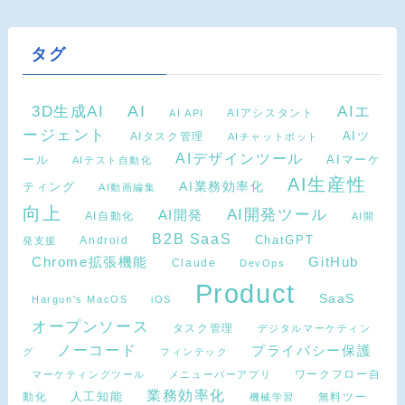
タグ
AI
3D生成AI
AIエ
AIアシスタント
AI API
ージェント
AIタスク管理
AIツ
AIチャットボット
AIデザインツール
AIマーケ
ール
AIテスト自動化
AI生産性
ティング
AI業務効率化
AI動画編集
向上
AI開発ツール
AI開発
AI自動化
AI開
B2B SaaS
Android
ChatGPT
発支援
Chrome拡張機能
GitHub
Claude
DevOps
Product
SaaS
Hargun's MacOS
iOS
オープンソース
タスク管理
デジタルマーケティン
ノーコード
プライバシー保護
グ
フィンテック
ワークフロー自
マーケティングツール
メニューバーアプリ
業務効率化
動化
人工知能
無料ツー
機械学習