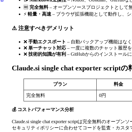
🆓
完全無料
– オープンソースプロジェクトとして
⚡
軽量・高速
– ブラウザ拡張機能として動作し、
⚠️ 注意すべきデメリット
❌
手動エクスポート
– 自動バックアップ機能はな
❌
単一チャット対応
– 一度に複数のチャット履歴
❌
技術的知識が有利
– GitHubからのインストー
Claude.si single chat exporter
プラン
料金
完全無料
0円
💰 コストパフォーマンス分析
Claude.si single chat exporter sc
セキュリティポリシーに合わせてコードを監査・カスタ