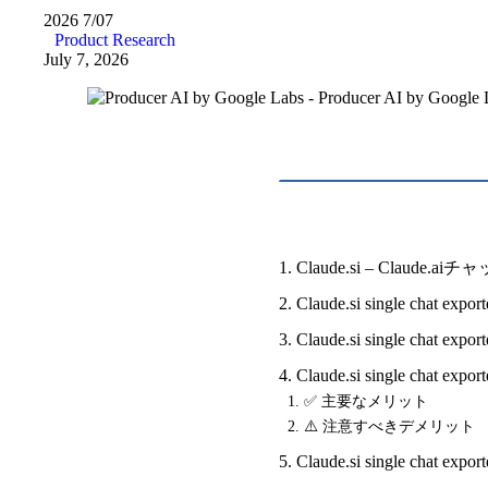
2026
7/07
Product Research
July 7, 2026
Claude.si – Cla
Claude.si single chat ex
Claude.si single chat 
Claude.si single chat
✅ 主要なメリット
⚠️ 注意すべきデメリット
Claude.si single chat