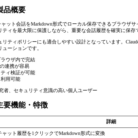
iptの製品概要
とは、Claude.aiのウェブチャット会話をMarkdown形式でローカル保存でき
リティを最大限に保護しながら、重要な会話履歴を確実に保存
ティポリシーにも適合しやすい設計となっています。Claude
リューションです。
ブラウザ内で完結
との連携が容易
ュリティ検証が可能
に利用可能
発者、研究者、セキュリティ意識の高い個人ユーザー
criptの主要機能・特徴
詳細
aiのチャット履歴を1クリックでMarkdown形式に変換