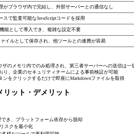
理がブラウザ内で完結し、外部サーバーとの通信なし
スで監査可能なJavaScriptコードを採用
e拡張機能として導入でき、複雑な設定不要
wnファイルとして保存され、他ツールとの連携が容易
ラウザのメモリ内でのみ処理され、第三者サーバーへの送信は一
されており、企業のセキュリティチームによる事前検証が可能
タンをクリックするだけで即座にMarkdownファイルを取得
 scriptのメリット・デメリット
理でき、プラットフォーム依存から脱却
洩リスクを最小化
tHubなど多様なツールで再利用可能