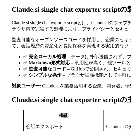
Claude.si single chat exporter scr
Claude.si single chat exporter script
ラウザ内で完結する処理により、プライバシーとセキュ
監査可能なオープンソースコードを採用し、企業のセキュリ
て、会話履歴の資産化と長期保存を実現する実用的なソ
✅
完全ローカル処理
– データは外部送信されず、
✅
Markdown形式対応
– 汎用性が高く、他ツール
✅
監査可能なコード
– GitHubで公開され、セキ
✅
シンプルな操作
– ブラウザ拡張機能として手軽
対象ユーザー
: Claude.aiを業務活用する企業、開
Claude.si single chat exporter s
機能
会話エクスポート
Claude.