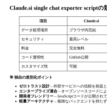
Claude.si single chat exporte
項目
Claude.si
データ処理場所
ブラウザ内完結
セキュリティ
最高レベル
料金
完全無料
コード透明性
GitHub公開
カスタマイズ性
可能
🎯 独自の差別化ポイント
ゼロトラスト設計
– 外部サービスへの信頼を前提
エンタープライズ適合
– オープンソースコードに
開発者フレンドリー
– JavaScriptコードが
軽量アーキテクチャ
– 複雑なバックエンドを持た