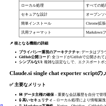
ローカル処理
すべての処
セキュアな設計
オープンソー
簡単インストール
Chrom
汎用フォーマット
Markdo
📌 核となる機能の詳細
プライバシー重視のアーキテクチャ
: データはブ
GitHub公開コード
: 全コードがGitHubで公開
シンプルなUI
: 複雑な設定なしで、エクスポートボ
Claude.si single chat exporter
✅ 主要なメリット
💾
データ主権の確保
– 重要な会話履歴を自分で管
🔒
高いセキュリティ
– ローカル処理により情報漏
📝
Markdown互換性
– Notion、Obsidian、Gi