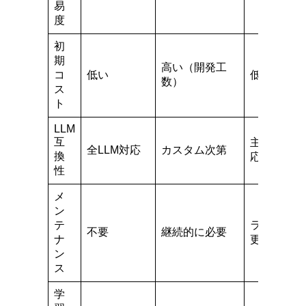
易
度
初
期
高い（開発工
コ
低い
低い
数）
ス
ト
LLM
互
主要LLM対
全LLM対応
カスタム次第
換
応
性
メ
ン
テ
ライブラリ
不要
継続的に必要
ナ
更新必要
ン
ス
学