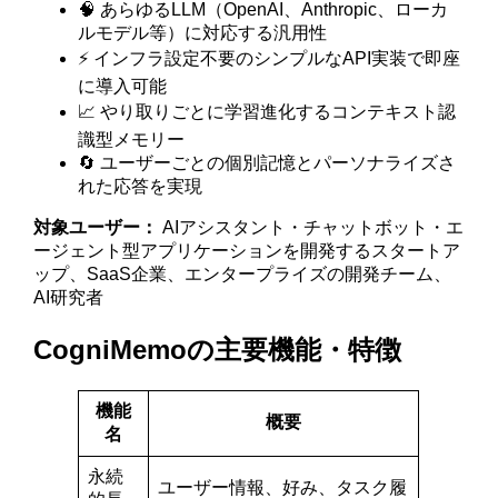
🧠 あらゆるLLM（OpenAI、Anthropic、ローカ
ルモデル等）に対応する汎用性
⚡ インフラ設定不要のシンプルなAPI実装で即座
に導入可能
📈 やり取りごとに学習進化するコンテキスト認
識型メモリー
🔄 ユーザーごとの個別記憶とパーソナライズさ
れた応答を実現
対象ユーザー：
AIアシスタント・チャットボット・エ
ージェント型アプリケーションを開発するスタートア
ップ、SaaS企業、エンタープライズの開発チーム、
AI研究者
CogniMemoの主要機能・特徴
機能
概要
名
永続
ユーザー情報、好み、タスク履