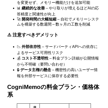
を変更せず、メモリー機能だけを追加可能
📊
継続的な改善
– やり取りが増えるほどAIの応
答精度と関連性が向上
🚀
開発時間の大幅短縮
– 自社でメモリーシステ
ムを構築する数週間～数ヶ月の工数を削減
⚠️ 注意すべきデメリット
📉
外部依存性
– サードパーティAPIへの依存に
よるサービス可用性リスク
💰
コスト不透明性
– 料金プラン詳細が公開情報
から不明確（要問い合わせ）
🔒
データ主権の懸念
– 機密性の高いユーザー情
報を外部サービスに保存する必要性
CogniMemoの料金プラン・価格体
系
月