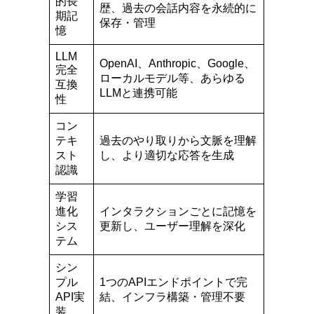
的長
歴、過去の会話内容を永続的に
期記
保存・管理
憶
LLM
OpenAI、Anthropic、Google、
完全
ローカルモデル等、あらゆる
互換
LLMと連携可能
性
コン
テキ
過去のやり取りから文脈を理解
スト
し、より適切な応答を生成
認識
学習
進化
インタラクションごとに記憶を
シス
更新し、ユーザー理解を深化
テム
シン
プル
1つのAPIエンドポイントで完
API実
結、インフラ構築・管理不要
装