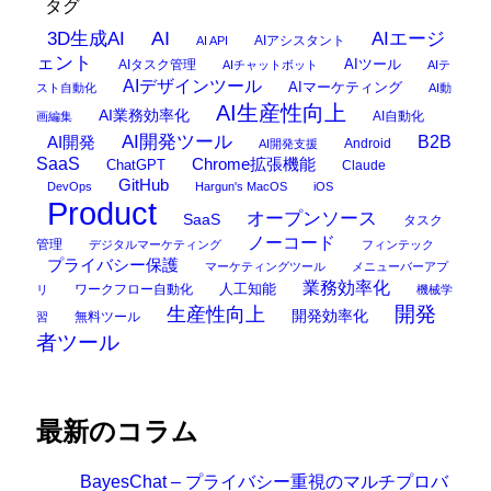
タグ
AI
3D生成AI
AIエージ
AIアシスタント
AI API
ェント
AIタスク管理
AIツール
AIチャットボット
AIテ
AIデザインツール
AIマーケティング
スト自動化
AI動
AI生産性向上
AI業務効率化
AI自動化
画編集
AI開発ツール
AI開発
B2B
Android
AI開発支援
SaaS
Chrome拡張機能
ChatGPT
Claude
GitHub
DevOps
Hargun's MacOS
iOS
Product
オープンソース
SaaS
タスク
ノーコード
管理
デジタルマーケティング
フィンテック
プライバシー保護
マーケティングツール
メニューバーアプ
業務効率化
ワークフロー自動化
人工知能
リ
機械学
開発
生産性向上
開発効率化
無料ツール
習
者ツール
最新のコラム
BayesChat – プライバシー重視のマルチプロバ