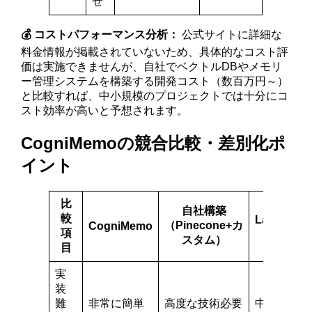
せ
💰 コストパフォーマンス分析：
公式サイトに詳細な
料金情報が掲載されていないため、具体的なコスト評
価は実施できませんが、自社でベクトルDBやメモリ
ー管理システムを構築する開発コスト（数百万円～）
と比較すれば、中小規模のプロジェクトでは十分にコ
スト効率が高いと予想されます。
CogniMemoの競合比較・差別化ポ
イント
比
自社構築
較
LangChai
（Pinecone+カ
CogniMemo
Memory
項
スタム）
目
実
装
難
非常に簡単
高度な技術必要
中程度