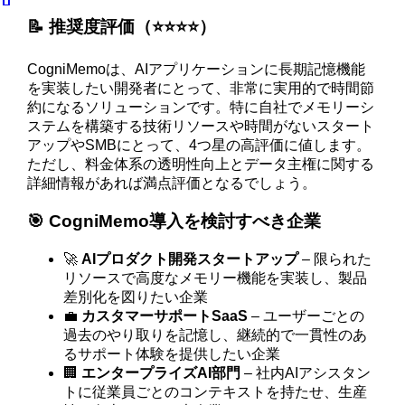
📝 推奨度評価（⭐️⭐️⭐️⭐️）
CogniMemoは、AIアプリケーションに長期記憶機能
を実装したい開発者にとって、非常に実用的で時間節
約になるソリューションです。特に自社でメモリーシ
ステムを構築する技術リソースや時間がないスタート
アップやSMBにとって、4つ星の高評価に値します。
ただし、料金体系の透明性向上とデータ主権に関する
詳細情報があれば満点評価となるでしょう。
🎯 CogniMemo導入を検討すべき企業
🚀
AIプロダクト開発スタートアップ
– 限られた
リソースで高度なメモリー機能を実装し、製品
差別化を図りたい企業
💼
カスタマーサポートSaaS
– ユーザーごとの
過去のやり取りを記憶し、継続的で一貫性のあ
るサポート体験を提供したい企業
🏢
エンタープライズAI部門
– 社内AIアシスタン
トに従業員ごとのコンテキストを持たせ、生産