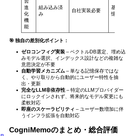
習
進
組み込み済
基本的な記
自社実装必要
化
み
憶のみ
機
能
🎯 独自の差別化ポイント：
ゼロコンフィグ実装
– ベクトルDB選定、埋め込
みモデル選択、インデックス設計などの複雑な
意思決定が不要
自動学習メカニズム
– 単なる記憶保存ではな
く、やり取りから自動的にユーザー特性を抽
出・更新
完全なLLM非依存性
– 特定のLLMプロバイダー
にロックインされず、将来的なモデル変更にも
柔軟対応
即座のスケーラビリティ
– ユーザー数増加に伴
うインフラ拡張を自動対応
CogniMemoのまとめ・総合評価