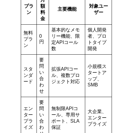
プラ
額
対象ユー
主要機能
ン
料
ザー
金
基本的なメモ
個人開発
無料
0
リー機能、限
者、プロ
プラ
円
定APIコール
トタイプ
ン
数
開発
要
問
小規模ス
スタ
拡張APIコー
い
タートア
ンダ
ル、複数プロ
合
ップ、
ード
ジェクト対応
わ
SMB
せ
要
エン
問
無制限APIコ
大企業、
ター
い
ール、専用サ
エンター
プラ
合
ポート、SLA
プライズ
イズ
わ
保証