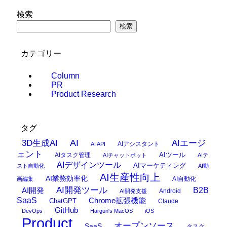
検索
検索
カテゴリー
Column
PR
Product Research
タグ
AI
3D生成AI
AIエージ
AIアシスタント
AI API
ェント
AIタスク管理
AIツール
AIチャットボット
AIテ
AIデザインツール
AIマーケティング
スト自動化
AI動
AI生産性向上
AI業務効率化
AI自動化
画編集
AI開発ツール
AI開発
B2B
Android
AI開発支援
SaaS
Chrome拡張機能
ChatGPT
Claude
GitHub
DevOps
Hargun's MacOS
iOS
Product
オープンソース
SaaS
タスク