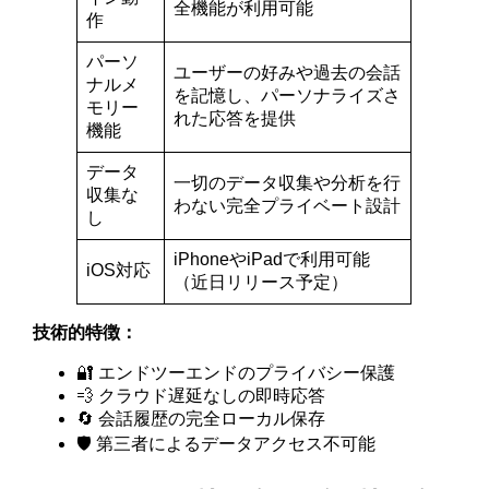
全機能が利用可能
作
パーソ
ユーザーの好みや過去の会話
ナルメ
を記憶し、パーソナライズさ
モリー
れた応答を提供
機能
データ
一切のデータ収集や分析を行
収集な
わない完全プライベート設計
し
iPhoneやiPadで利用可能
iOS対応
（近日リリース予定）
技術的特徴：
🔐 エンドツーエンドのプライバシー保護
💨 クラウド遅延なしの即時応答
🔄 会話履歴の完全ローカル保存
🛡️ 第三者によるデータアクセス不可能