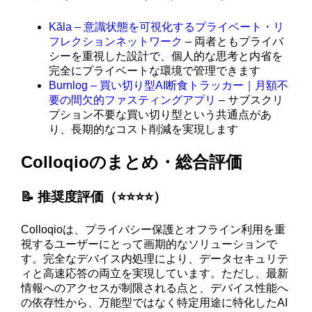
Kãla – 意識状態を可視化するプライベート・リ
フレクションネットワーク
– 両者ともプライバ
シーを重視した設計で、個人的な思考と内省を
完全にプライベートな環境で管理できます
Burnlog – 買い切り型AI断食トラッカー｜月額不
要の間欠的ファスティングアプリ
– サブスクリ
プション不要な買い切り型という共通点があ
り、長期的なコスト削減を実現します
Colloqioのまとめ・総合評価
📝 推奨度評価（⭐️⭐️⭐️⭐️）
Colloqioは、プライバシー保護とオフライン利用を重
視するユーザーにとって画期的なソリューションで
す。完全なデバイス内処理により、データセキュリテ
ィと高速応答の両立を実現しています。ただし、最新
情報へのアクセスが制限される点と、デバイス性能へ
の依存性から、万能型ではなく特定用途に特化したAI