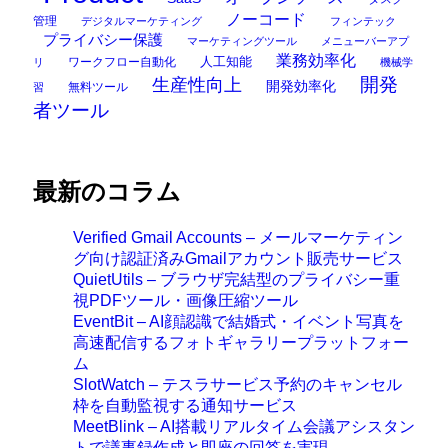
ノーコード
管理
デジタルマーケティング
フィンテック
プライバシー保護
マーケティングツール
メニューバーアプ
業務効率化
ワークフロー自動化
人工知能
リ
機械学
開発
生産性向上
開発効率化
無料ツール
習
者ツール
最新のコラム
Verified Gmail Accounts – メールマーケティン
グ向け認証済みGmailアカウント販売サービス
QuietUtils – ブラウザ完結型のプライバシー重
視PDFツール・画像圧縮ツール
EventBit – AI顔認識で結婚式・イベント写真を
高速配信するフォトギャラリープラットフォー
ム
SlotWatch – テスラサービス予約のキャンセル
枠を自動監視する通知サービス
MeetBlink – AI搭載リアルタイム会議アシスタン
トで議事録作成と即座の回答を実現