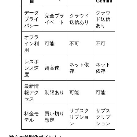
Gemini
目
データ
クラウ
完全プラ
クラウド
プライ
ド送信
イベート
送信あり
バシー
あり
オフラ
イン利
可能
不可
不可
用
レスポ
ネット依
ネット
ンス速
超高速
存
依存
度
最新情
報アク
制限あり
可能
可能
セス
サブスク
サブス
料金モ
買い切り
リプショ
クリプ
デル
想定
ン
ション