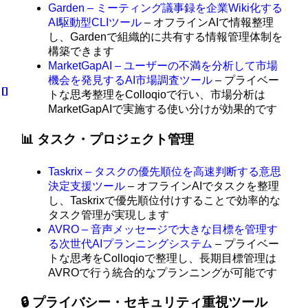
Garden – ミーティング議事録を企業Wiki化する
AI駆動型CLIツール
– オフラインAIで情報整理
し、Gardenで組織的に共有する情報管理体制を
構築できます
MarketGapAI – ユーザーの不満を分析して市場
機会を発見するAI市場調査ツール
– プライベー
トな思考整理をColloqioで行い、市場分析は
MarketGapAIで実施する使い分けが効果的です
📊 タスク・プロジェクト管理
Taskrix – タスクの優先順位を高速判断する意思
決定支援ツール
– オフラインAIでタスクを整理
し、Taskrixで優先順位付けすることで効率的な
タスク管理が実現します
AVRO – 音声メッセージで大きな目標を管理す
る次世代AIプランニングシステム
– プライベー
トな思考をColloqioで整理し、長期目標管理は
AVROで行う統合的なプランニングが可能です
🔒 プライバシー・セキュリティ重視ツール