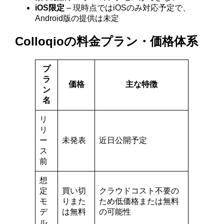
iOS限定
– 現時点ではiOSのみ対応予定で、
Android版の提供は未定
Colloqioの料金プラン・価格体系
プ
ラ
価格
主な特徴
ン
名
リ
リ
ー
未発表
近日公開予定
ス
前
想
定
買い切
クラウドコスト不要の
モ
りまた
ため低価格または無料
デ
は無料
の可能性
ル