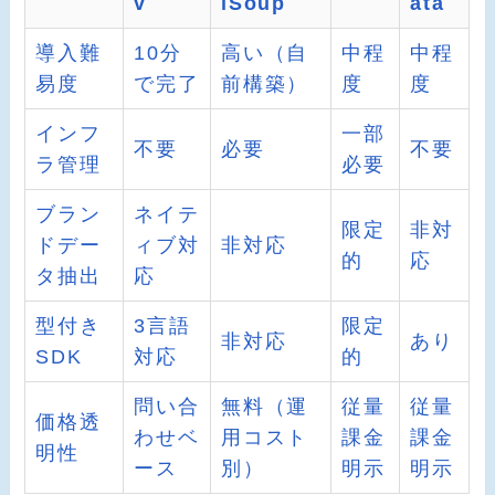
v
lSoup
ata
導入難
10分
高い（自
中程
中程
易度
で完了
前構築）
度
度
インフ
一部
不要
必要
不要
ラ管理
必要
ブラン
ネイテ
限定
非対
ドデー
ィブ対
非対応
的
応
タ抽出
応
型付き
3言語
限定
非対応
あり
SDK
対応
的
問い合
無料（運
従量
従量
価格透
わせベ
用コスト
課金
課金
明性
ース
別）
明示
明示