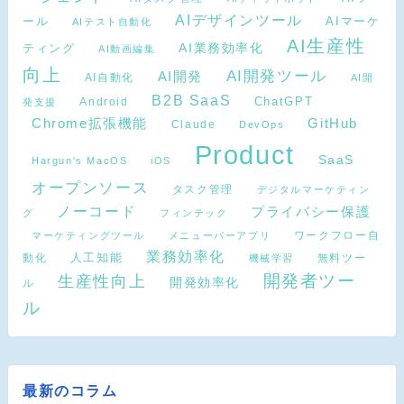
AIデザインツール
AIマーケ
ール
AIテスト自動化
AI生産性
ティング
AI業務効率化
AI動画編集
向上
AI開発ツール
AI開発
AI自動化
AI開
B2B SaaS
Android
ChatGPT
発支援
Chrome拡張機能
GitHub
Claude
DevOps
Product
SaaS
Hargun's MacOS
iOS
オープンソース
タスク管理
デジタルマーケティン
ノーコード
プライバシー保護
グ
フィンテック
ワークフロー自
マーケティングツール
メニューバーアプリ
業務効率化
動化
人工知能
無料ツー
機械学習
開発者ツー
生産性向上
開発効率化
ル
ル
最新のコラム