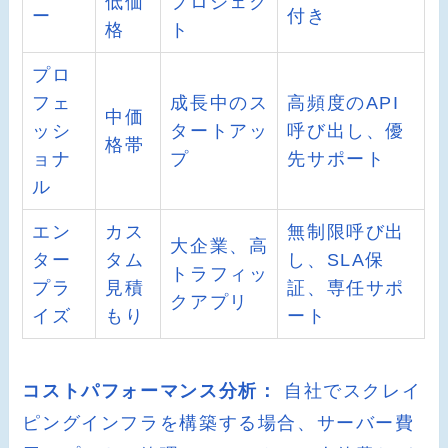
低価
プロジェク
ー
付き
格
ト
プロ
フェ
成長中のス
高頻度のAPI
中価
ッシ
タートアッ
呼び出し、優
格帯
ョナ
プ
先サポート
ル
エン
カス
無制限呼び出
大企業、高
ター
タム
し、SLA保
トラフィッ
プラ
見積
証、専任サポ
クアプリ
イズ
もり
ート
コストパフォーマンス分析：
自社でスクレイ
ピングインフラを構築する場合、サーバー費