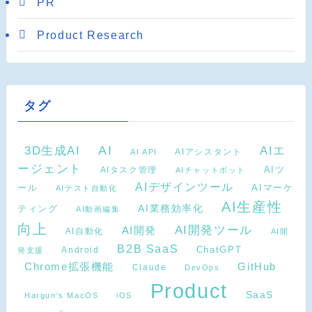
PR
Product Research
タグ
AI
3D生成AI
AIエ
AIアシスタント
AI API
ージェント
AIタスク管理
AIツ
AIチャットボット
AIデザインツール
AIマーケ
ール
AIテスト自動化
AI生産性
ティング
AI業務効率化
AI動画編集
向上
AI開発ツール
AI開発
AI自動化
AI開
B2B SaaS
Android
ChatGPT
発支援
Chrome拡張機能
GitHub
Claude
DevOps
Product
SaaS
Hargun's MacOS
iOS