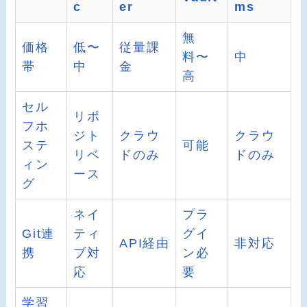
c
er
ms
無
価格
低〜
従量課
料〜
中
帯
中
金
高
セル
リポ
フホ
ジト
クラウ
クラウ
ステ
可能
リベ
ドのみ
ドのみ
ィン
ース
グ
ネイ
プラ
Git連
ティ
グイ
API経由
非対応
携
ブ対
ン必
応
要
学習