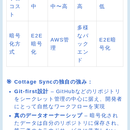
コス
中
中〜高
高
低
ト
多様
暗号
E2E
なバ
AWS管
E2E暗
化方
暗号
ック
理
号化
式
化
エン
ド
🎯 Cottage Syncの独自の強み：
Git-first設計
– GitHubなどのリポジトリ
をシークレット管理の中心に据え、開発者
にとって自然なワークフローを実現
真のデータオーナーシップ
– 暗号化され
たデータは自分のリポジトリに保存され、