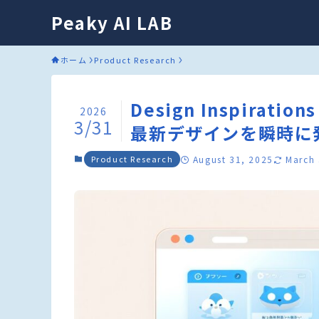
Peaky AI LAB
ホーム
Product Research
Design Inspira
2026
3/31
最新デザインを瞬時に
Product Research
August 31, 2025
March 