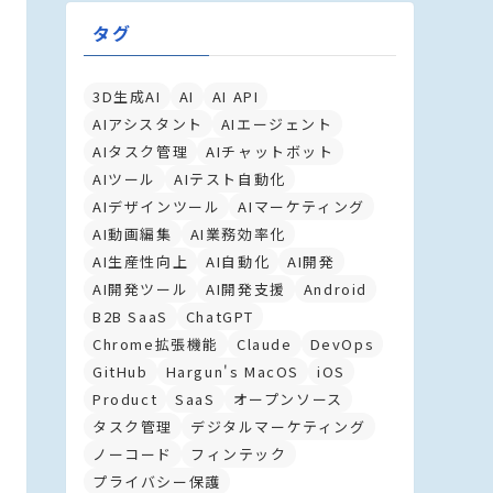
タグ
3D生成AI
AI
AI API
AIアシスタント
AIエージェント
AIタスク管理
AIチャットボット
AIツール
AIテスト自動化
AIデザインツール
AIマーケティング
AI動画編集
AI業務効率化
AI生産性向上
AI自動化
AI開発
AI開発ツール
AI開発支援
Android
B2B SaaS
ChatGPT
Chrome拡張機能
Claude
DevOps
GitHub
Hargun's MacOS
iOS
Product
SaaS
オープンソース
タスク管理
デジタルマーケティング
ノーコード
フィンテック
プライバシー保護