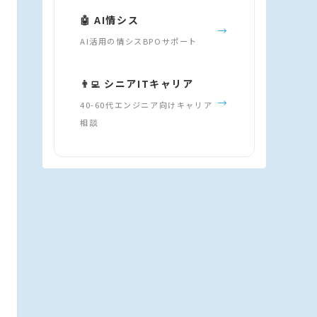
🤖 AI情シス
→
AI活用の情シスBPOサポート
👨‍💻 シニアITキャリア
→
40-60代エンジニア向けキャリア
相談