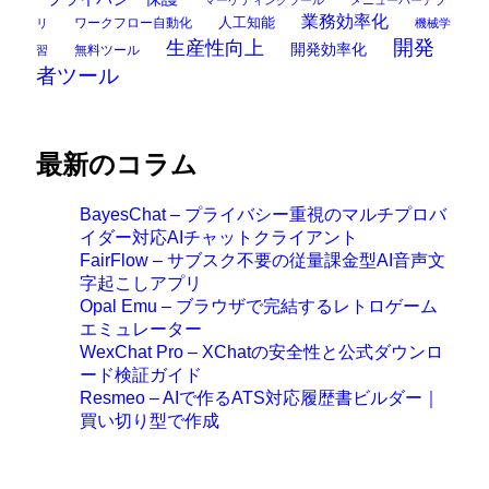
業務効率化
ワークフロー自動化
人工知能
リ
機械学
開発
生産性向上
開発効率化
無料ツール
習
者ツール
最新のコラム
BayesChat – プライバシー重視のマルチプロバ
イダー対応AIチャットクライアント
FairFlow – サブスク不要の従量課金型AI音声文
字起こしアプリ
Opal Emu – ブラウザで完結するレトロゲーム
エミュレーター
WexChat Pro – XChatの安全性と公式ダウンロ
ード検証ガイド
Resmeo – AIで作るATS対応履歴書ビルダー｜
買い切り型で作成