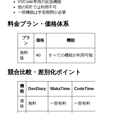
VSCode専用の拡張機能
他のIDEでは利用不可
一部機能は学習期間が必要
料金プラン・価格体系
プラ
価格
機能
ン
無料
すべての機能が利用可能
¥0
版
競合比較・差別化ポイント
機
DevDiary
WakaTime
CodeTime
能
価
無料
一部有料
一部有料
格