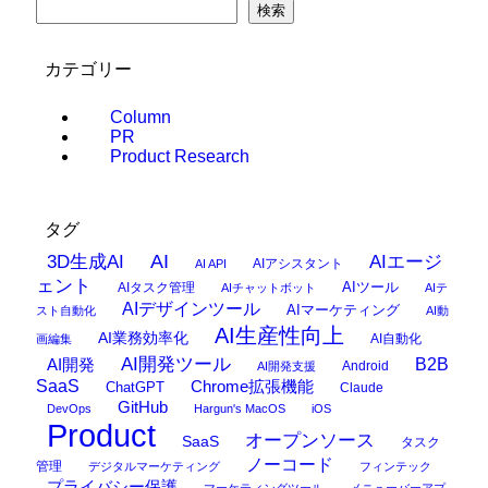
検索
カテゴリー
Column
PR
Product Research
タグ
AI
3D生成AI
AIエージ
AIアシスタント
AI API
ェント
AIタスク管理
AIツール
AIチャットボット
AIテ
AIデザインツール
AIマーケティング
スト自動化
AI動
AI生産性向上
AI業務効率化
AI自動化
画編集
AI開発ツール
AI開発
B2B
Android
AI開発支援
SaaS
Chrome拡張機能
ChatGPT
Claude
GitHub
DevOps
Hargun's MacOS
iOS
Product
オープンソース
SaaS
タスク
ノーコード
管理
デジタルマーケティング
フィンテック
プライバシー保護
マーケティングツール
メニューバーアプ