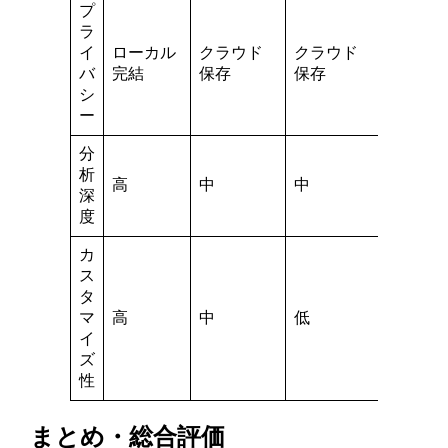
プ
ラ
イ
ローカル
クラウド
クラウド
バ
完結
保存
保存
シ
ー
分
析
高
中
中
深
度
カ
ス
タ
マ
高
中
低
イ
ズ
性
まとめ・総合評価