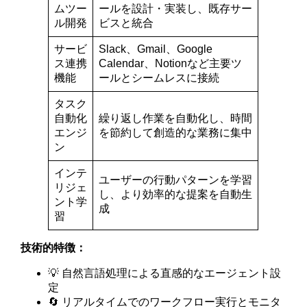
ムツー
ールを設計・実装し、既存サー
ル開発
ビスと統合
サービ
Slack、Gmail、Google
ス連携
Calendar、Notionなど主要ツ
機能
ールとシームレスに接続
タスク
自動化
繰り返し作業を自動化し、時間
エンジ
を節約して創造的な業務に集中
ン
インテ
ユーザーの行動パターンを学習
リジェ
し、より効率的な提案を自動生
ント学
成
習
技術的特徴：
💡 自然言語処理による直感的なエージェント設
定
🔄 リアルタイムでのワークフロー実行とモニタ