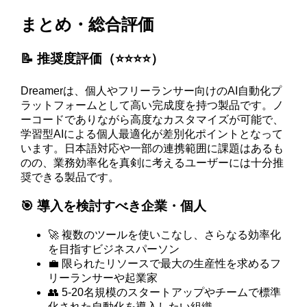
まとめ・総合評価
📝 推奨度評価（⭐️⭐️⭐️⭐️）
Dreamerは、個人やフリーランサー向けのAI自動化プ
ラットフォームとして高い完成度を持つ製品です。ノ
ーコードでありながら高度なカスタマイズが可能で、
学習型AIによる個人最適化が差別化ポイントとなって
います。日本語対応や一部の連携範囲に課題はあるも
のの、業務効率化を真剣に考えるユーザーには十分推
奨できる製品です。
🎯 導入を検討すべき企業・個人
🚀 複数のツールを使いこなし、さらなる効率化
を目指すビジネスパーソン
💼 限られたリソースで最大の生産性を求めるフ
リーランサーや起業家
👥 5-20名規模のスタートアップやチームで標準
化された自動化を導入したい組織