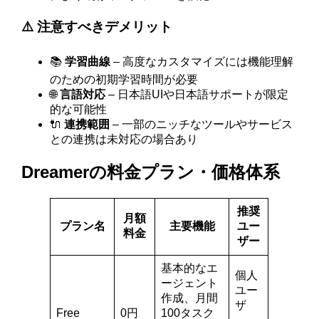
⚠️ 注意すべきデメリット
📚
学習曲線
– 高度なカスタマイズには機能理解
のための初期学習時間が必要
🌐
言語対応
– 日本語UIや日本語サポートが限定
的な可能性
🔌
連携範囲
– 一部のニッチなツールやサービス
との連携は未対応の場合あり
Dreamerの料金プラン・価格体系
推奨
月額
プラン名
主要機能
ユー
料金
ザー
基本的なエ
個人
ージェント
ユー
作成、月間
ザ
Free
0円
100タスク