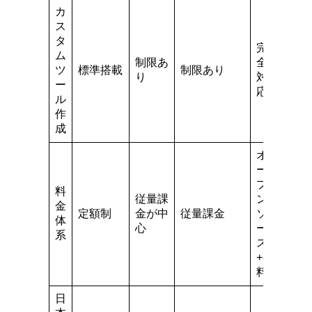
カ
ス
タ
完
ム
制限あ
全
ツ
標準搭載
制限あり
り
対
ー
応
ル
作
成
オ
ー
プ
料
従量課
ン
金
定額制
金が中
従量課金
ソ
体
心
ー
系
ス
+有
料
日