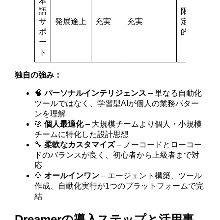
本
語
限
サ
発展途上
充実
充実
定
ポ
的
ー
ト
独自の強み：
🧠
パーソナルインテリジェンス
– 単なる自動化
ツールではなく、学習型AIが個人の業務パター
ンを理解
🎯
個人最適化
– 大規模チームより個人・小規模
チームに特化した設計思想
🔧
柔軟なカスタマイズ
– ノーコードとローコー
ドのバランスが良く、初心者から上級者まで対
応
💎
オールインワン
– エージェント構築、ツール
作成、自動化実行が1つのプラットフォームで完
結
Dreamerの導入ステップと活用事