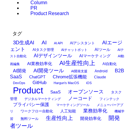
Column
PR
Product Research
タグ
AI
3D生成AI
AIエージ
AIアシスタント
AI API
ェント
AIタスク管理
AIツール
AIチャットボット
AIテ
AIデザインツール
AIマーケティング
スト自動化
AI動
AI生産性向上
AI業務効率化
AI自動化
画編集
AI開発ツール
AI開発
B2B
Android
AI開発支援
SaaS
Chrome拡張機能
ChatGPT
Claude
GitHub
DevOps
Hargun's MacOS
iOS
Product
オープンソース
SaaS
タスク
ノーコード
管理
デジタルマーケティング
フィンテック
プライバシー保護
マーケティングツール
メニューバーアプ
業務効率化
ワークフロー自動化
人工知能
リ
機械学
開発
生産性向上
開発効率化
無料ツール
習
者ツール