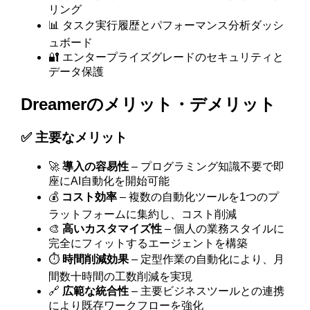
リング
📊 タスク実行履歴とパフォーマンス分析ダッシ
ュボード
🔐 エンタープライズグレードのセキュリティと
データ保護
Dreamerのメリット・デメリット
✅ 主要なメリット
🚀
導入の容易性
– プログラミング知識不要で即
座にAI自動化を開始可能
💰
コスト効率
– 複数の自動化ツールを1つのプ
ラットフォームに集約し、コスト削減
🎨
高いカスタマイズ性
– 個人の業務スタイルに
完全にフィットするエージェントを構築
⏱️
時間削減効果
– 定型作業の自動化により、月
間数十時間の工数削減を実現
🔗
広範な統合性
– 主要ビジネスツールとの連携
により既存ワークフローを強化