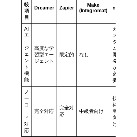
較
Make
Dreamer
Zapier
n8n
(Integromat)
項
目
AI
カ
エ
ス
ー
タ
ジ
高度な学
ム
ェ
習型エー
限定的
なし
開
ン
ジェント
発
ト
が
機
必
能
要
ノ
ー
技
コ
術
完全対
ー
完全対応
中級者向け
者
応
ド
向
対
け
応