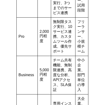
ー、
実行、3つ
試用
までのサー
段階
ビス連携
無制限タス
フリ
ク実行、10
ーラ
2,000
サービス連
ンサ
円程
Pro
携、カスタ
ー、
度
ムツール作
小規
成、優先サ
模チ
ポート
ーム
チーム共有
中小
機能、無制
企
5,000
限連携、高
業、
円程
Business
度な分析、
部門
度
APIアクセ
単位
ス、SLA保
の導
証
入
大企
専用インス
業、