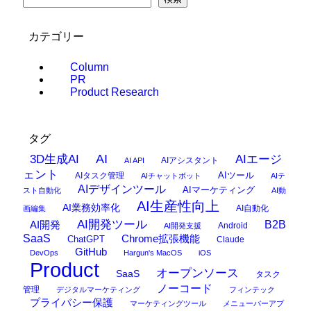
カテゴリー
Column
PR
Product Research
タグ
AI
3D生成AI
AIエージ
AIアシスタント
AI API
ェント
AIタスク管理
AIツール
AIチャットボット
AIテ
AIデザインツール
AIマーケティング
スト自動化
AI動
AI生産性向上
AI業務効率化
AI自動化
画編集
AI開発ツール
AI開発
B2B
Android
AI開発支援
SaaS
Chrome拡張機能
ChatGPT
Claude
GitHub
DevOps
Hargun's MacOS
iOS
Product
オープンソース
SaaS
タスク
ノーコード
管理
デジタルマーケティング
フィンテック
プライバシー保護
マーケティングツール
メニューバーアプ