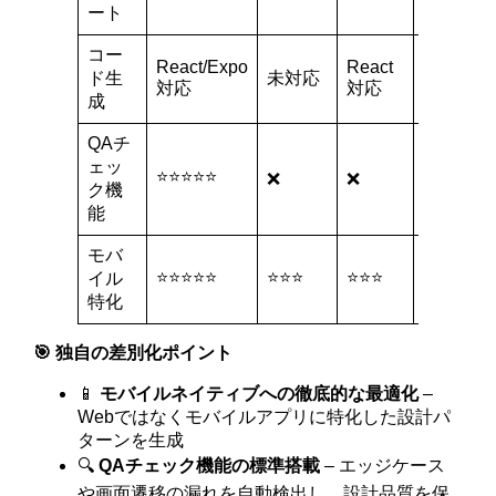
ート
コー
React/Expo
React
ド生
未対応
限定的
対応
対応
成
QAチ
ェッ
⭐⭐⭐⭐⭐
❌
❌
❌
ク機
能
モバ
⭐⭐⭐⭐⭐
⭐⭐⭐
⭐⭐⭐
⭐⭐⭐⭐
イル
特化
🎯 独自の差別化ポイント
📱
モバイルネイティブへの徹底的な最適化
–
Webではなくモバイルアプリに特化した設計パ
ターンを生成
🔍
QAチェック機能の標準搭載
– エッジケース
や画面遷移の漏れを自動検出し、設計品質を保