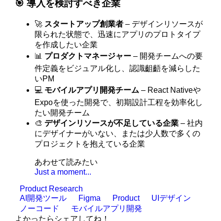
🎯 導入を検討すべき企業
🚀
スタートアップ創業者
– デザインリソースが
限られた状態で、迅速にアプリのプロトタイプ
を作成したい企業
📊
プロダクトマネージャー
– 開発チームへの要
件定義をビジュアル化し、認識齟齬を減らした
いPM
💻
モバイルアプリ開発チーム
– React Nativeや
Expoを使った開発で、初期設計工程を効率化し
たい開発チーム
🎨
デザインリソースが不足している企業
– 社内
にデザイナーがいない、または少人数で多くの
プロジェクトを抱えている企業
あわせて読みたい
Just a moment...
Product Research
AI開発ツール
Figma
Product
UIデザイン
ノーコード
モバイルアプリ開発
よかったらシェアしてね！