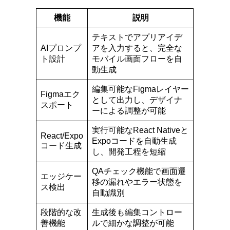
機能
説明
テキストでアプリアイデ
AIプロンプ
アを入力すると、完全な
ト設計
モバイル画面フローを自
動生成
編集可能なFigmaレイヤー
Figmaエク
として出力し、デザイナ
スポート
ーによる調整が可能
実行可能なReact Nativeと
React/Expo
Expoコードを自動生成
コード生成
し、開発工程を短縮
QAチェック機能で画面遷
エッジケー
移の漏れやエラー状態を
ス検出
自動識別
段階的な改
生成後も編集コントロー
善機能
ルで細かな調整が可能