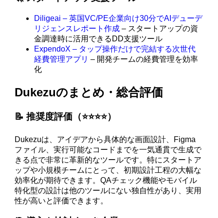
Diligeai – 英国VC/PE企業向け30分でAIデューデ
リジェンスレポート作成
– スタートアップの資
金調達時に活用できるDD支援ツール
ExpendoX – タップ操作だけで完結する次世代
経費管理アプリ
– 開発チームの経費管理を効率
化
Dukezuのまとめ・総合評価
📝 推奨度評価（⭐️⭐️⭐️⭐️）
Dukezuは、アイデアから具体的な画面設計、Figma
ファイル、実行可能なコードまでを一気通貫で生成で
きる点で非常に革新的なツールです。特にスタートア
ップや小規模チームにとって、初期設計工程の大幅な
効率化が期待できます。QAチェック機能やモバイル
特化型の設計は他のツールにない独自性があり、実用
性が高いと評価できます。