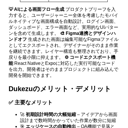
💡 AIによる画面フロー生成
プロダクトブリーフを入
力すると、ユーザージャーニー全体を考慮したモバイ
ルネイティブな画面構成を自動設計。ログイン画面、
ダッシュボード、エラー画面など、実用的なUIパター
ンを含めて生成します。
🎨 Figma連携とデザインハ
ンドオフ
生成された画面は編集可能なFigmaファイル
としてエクスポートされ、デザイナーがそのまま作業
を継続できます。レイヤー構造も整理されており、手
戻りを最小限に抑えます。
⚙️ コードエクスポート機
能
React NativeとExpoに対応した実行可能なコード
を出力。開発者はそのままプロジェクトに組み込んで
開発を開始できます。
Dukezuのメリット・デメリット
✅ 主要なメリット
🚀
初期設計時間の大幅短縮
– アイデアから画面
設計まで数時間かかっていた作業が数分に短縮
🎯
エッジケースの自動検出
– QA機能で見落と