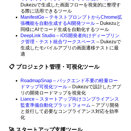
Dukezuで生成した画面フローを視覚的に整理す
る際に活用できるツール
ManifestGo – テキストプロンプトからChrome拡
張機能を自動生成するAI開発ツール
– Dukezuと
同様にAIでコード生成を自動化するツール
DeepLink Studio – iOS開発者向けディープリン
ク管理・テスト統合ワークスペース
– Dukezuで
生成したモバイルアプリの画面遷移テストに最
適
📋 プロジェクト管理・可視化ツール
RoadmapSnap – バックエンド不要の軽量ロー
ドマップ可視化ツール
– Dukezuで設計したアプ
リの開発ロードマップを視覚化
Liance – スタートアップ向けコンプライアンス
監査準備自動化プラットフォーム
– アプリ開発
と並行して必要なコンプライアンス対応を効率
化
🚀 スタートアップ支援ツール