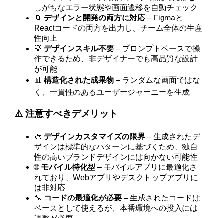
しがちなエラー状態や画面遷移を自動チェック
🔄
デザインと開発の両方に対応
– Figmaと
Reactコードの両方を出力し、チーム全体の生産
性向上
💡
デザインスキル不要
– プロンプトベースで操
作できるため、非デザイナーでも高品質な設計
が可能
📊
構造化された成果物
– ランダムな画面ではな
く、一貫性のあるユーザージャーニーを生成
⚠️ 注意すべきデメリット
🎨
デザインカスタマイズの限界
– 生成されたデ
ザインは標準的なパターンに基づくため、独自
性の高いブランドデザインには向かない可能性
🌐
モバイル特化型
– モバイルアプリに最適化さ
れており、Webアプリやデスクトップアプリに
は非対応
🔧
コードの最適化が必要
– 生成されたコードは
ベースとして使えるが、本番環境への投入には