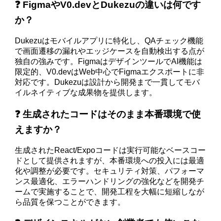
❓ FigmaやV0.devとDukezuの違いは何です
か？
Dukezuはモバイルアプリに特化し、QAチェック機能
で画面遷移の漏れやエッジケースを自動検出する点が
独自の強みです。FigmaはデザインツールでAI機能は
限定的、V0.devはWeb中心でFigmaエクスポートに非
対応です。Dukezuは設計から開発まで一貫してモバ
イルネイティブな成果物を提供します。
❓ 生成されたコードはそのまま本番環境で使
えますか？
生成されたReact/Expoコードは実行可能なベースコー
ドとして提供されますが、本番環境への投入には最適
化や調整が必要です。セキュリティ対策、パフォーマ
ンス最適化、エラーハンドリングの強化などを開発チ
ームで実施することで、開発工程を大幅に短縮しなが
ら品質を保つことができます。