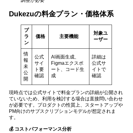
調整が必要
Dukezuの料金プラン・価格体系
プ
対象ユ
ラ
価格
主要機能
ーザー
ン
情
公式
AI画面生成、
詳細は
報
サイ
Figmaエクスポ
公式サ
未
ト要
ート、コード生
イトで
公
確認
成
確認
開
現時点では公式サイトで料金プランの詳細が公開され
ていないため、利用を検討する場合は直接問い合わせ
が必要です。プロダクトの性質上、スタートアップや
PM向けのサブスクリプションモデルが想定されま
す。
💰 コストパフォーマンス分析