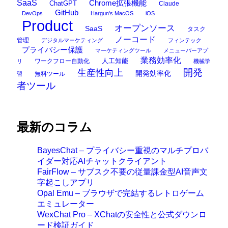
SaaS
Chrome拡張機能
ChatGPT
Claude
GitHub
DevOps
Hargun's MacOS
iOS
Product
オープンソース
SaaS
タスク
ノーコード
管理
デジタルマーケティング
フィンテック
プライバシー保護
マーケティングツール
メニューバーアプ
業務効率化
ワークフロー自動化
人工知能
リ
機械学
開発
生産性向上
開発効率化
無料ツール
習
者ツール
最新のコラム
BayesChat – プライバシー重視のマルチプロバ
イダー対応AIチャットクライアント
FairFlow – サブスク不要の従量課金型AI音声文
字起こしアプリ
Opal Emu – ブラウザで完結するレトロゲーム
エミュレーター
WexChat Pro – XChatの安全性と公式ダウンロ
ード検証ガイド