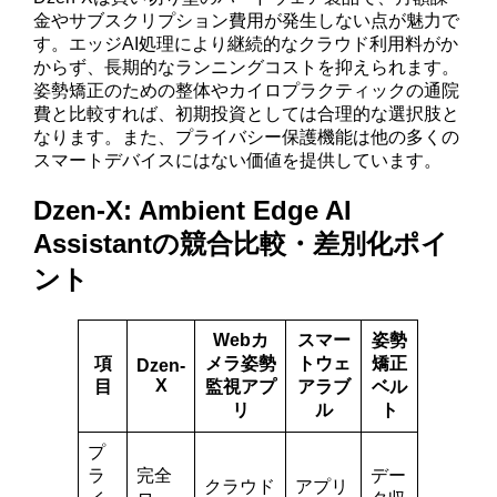
金やサブスクリプション費用が発生しない点が魅力で
す。エッジAI処理により継続的なクラウド利用料がか
からず、長期的なランニングコストを抑えられます。
姿勢矯正のための整体やカイロプラクティックの通院
費と比較すれば、初期投資としては合理的な選択肢と
なります。また、プライバシー保護機能は他の多くの
スマートデバイスにはない価値を提供しています。
Dzen-X: Ambient Edge AI
Assistantの競合比較・差別化ポイ
ント
Webカ
スマー
姿勢
項
メラ姿勢
トウェ
矯正
Dzen-
X
目
監視アプ
アラブ
ベル
リ
ル
ト
プ
ラ
完全
デー
クラウド
アプリ