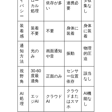
イ
ロー
タ収
依存が多
連携必
バ
カル
集な
い
要
シ
処理
し
ー
装
身体
装着
身体に
着
不要
に装
不要
装着
感
着
通
物理
知
光の
画面通知
振動
的圧
方
み
や音
迫
法
視
30-60
センサ
該当
度最
野
正面のみ
ー位置
なし
適角
角
依存
クラウ
AI機
AI
エッ
ドまた
クラウド
処
能な
ジAI
AI
はスマ
理
し
ホ