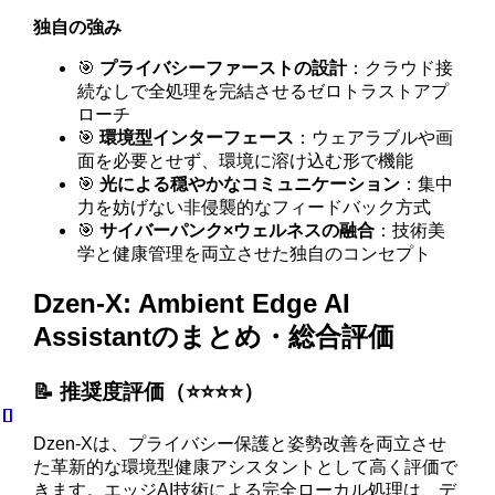
独自の強み
🎯
プライバシーファーストの設計
：クラウド接
続なしで全処理を完結させるゼロトラストアプ
ローチ
🎯
環境型インターフェース
：ウェアラブルや画
面を必要とせず、環境に溶け込む形で機能
🎯
光による穏やかなコミュニケーション
：集中
力を妨げない非侵襲的なフィードバック方式
🎯
サイバーパンク×ウェルネスの融合
：技術美
学と健康管理を両立させた独自のコンセプト
Dzen-X: Ambient Edge AI
Assistantのまとめ・総合評価
📝 推奨度評価（⭐️⭐️⭐️⭐️）
Dzen-Xは、プライバシー保護と姿勢改善を両立させ
た革新的な環境型健康アシスタントとして高く評価で
きます。エッジAI技術による完全ローカル処理は、デ