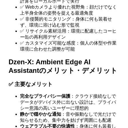
計算をローカルボードで実行
✅ Webカメラより優れた視野角：顔だけでなく
上半身全体の姿勢を捉える最適角度
✅ 非侵襲的モニタリング：身体に何も装着せ
ず、環境に溶け込む形で監視
✅ リサイクル素材活用：環境に配慮したコーヒ
ー缶の再利用デザイン
✅ カスタマイズ可能な感度：個人の体型や作業
環境に合わせた調整が可能
Dzen-X: Ambient Edge AI
Assistantのメリット・デメリット
✅ 主要なメリット
完全なプライバシー保護
：クラウド接続なしで
データがデバイス外に出ない設計は、プライバ
シー意識の高いユーザーに理想的
静かで穏やかな通知
：音や振動なしで光だけで
知らせるため、集中力を妨げず周囲にも配慮
ウェアラブル不要の快適性
：身体に何も装着し