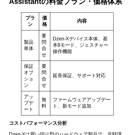
Assistantの料金プラン・価格体系
プラ
価
内容
ン
格
要
Dzen-Xデバイス本体、基
製品
問
本8モード、ジェスチャー
単体
合
操作機能
せ
保証
要
オプ
問
延長保証、サポート対応
ショ
合
ン
せ
アッ
無
ファームウェアアップデー
プデ
料
ト、新モード追加
ート
コストパフォーマンス分析
Dzen-Xは買い切り型のハードウェア製品で、月額課