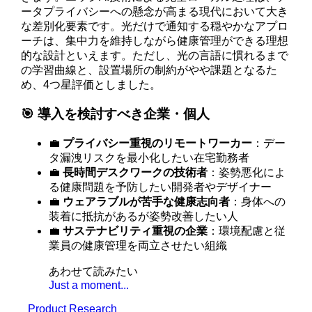
ータプライバシーへの懸念が高まる現代において大き
な差別化要素です。光だけで通知する穏やかなアプロ
ーチは、集中力を維持しながら健康管理ができる理想
的な設計といえます。ただし、光の言語に慣れるまで
の学習曲線と、設置場所の制約がやや課題となるた
め、4つ星評価としました。
🎯 導入を検討すべき企業・個人
💼
プライバシー重視のリモートワーカー
：デー
タ漏洩リスクを最小化したい在宅勤務者
💼
長時間デスクワークの技術者
：姿勢悪化によ
る健康問題を予防したい開発者やデザイナー
💼
ウェアラブルが苦手な健康志向者
：身体への
装着に抵抗があるが姿勢改善したい人
💼
サステナビリティ重視の企業
：環境配慮と従
業員の健康管理を両立させたい組織
あわせて読みたい
Just a moment...
Product Research