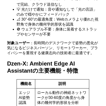
で完結、クラウド送信なし
💡 光だけで通知：音や通知なしで「光の言語」
のみで穏やかにフィードバック
📐 30°-60°の最適角度：Webカメラより優れた視
野角で身体の幾何学的形状を認識
🚫 ウェアラブル不要：身体に装着するストラッ
プやセンサーが不要
対象ユーザー
：長時間のデスクワークで姿勢の悪化が
気になるビジネスパーソン、リモートワーカー、プラ
イバシーを重視する健康志向の技術者に最適です。
Dzen-X: Ambient Edge AI
Assistantの主要機能・特徴
機能名
説明
エッジ
ローカル動作の神経ネットワ
AI姿勢
ークが30-60度の角度から身
認識
体の幾何学的形状を分析