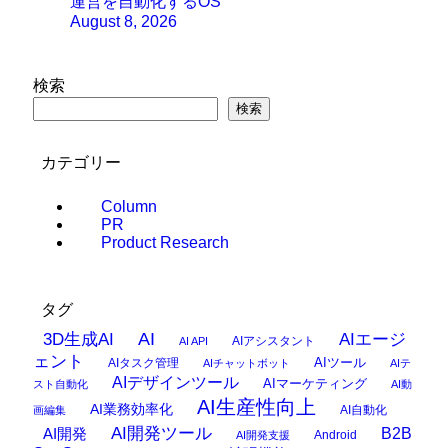
運営を自動化するOS
August 8, 2026
検索
検索
カテゴリー
Column
PR
Product Research
タグ
AI
3D生成AI
AIエージ
AIアシスタント
AI API
ェント
AIタスク管理
AIツール
AIチャットボット
AIテ
AIデザインツール
AIマーケティング
スト自動化
AI動
AI生産性向上
AI業務効率化
AI自動化
画編集
AI開発ツール
AI開発
B2B
Android
AI開発支援