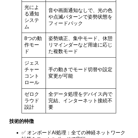
光によ
音や画面通知なしで、光の色
る通知
や点滅パターンで姿勢状態を
システ
フィードバック
ム
8つの動
姿勢矯正、集中モード、休憩
作モー
リマインダーなど用途に応じ
ド
た複数モード
ジェス
チャー
手の動きでモード切替や設定
コント
変更が可能
ロール
ゼロク
全データ処理をデバイス内で
ラウド
完結、インターネット接続不
設計
要
技術的特徴
✅ オンボードAI処理：全ての神経ネットワーク