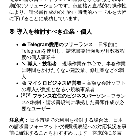
期的なソリューションです。低価格と直感的な操作性
により、請求書作成の心理的・時間的ハードルを大幅
に下げることに成功しています。
🎯 導入を検討すべき企業・個人
💼
Telegram愛用のフリーランス
– 日常的に
Telegramを使用し、請求書発行頻度が月数枚程
度の個人事業主
🔨
職人・技術者
– 現場作業が中心で、事務作業
に時間をかけたくない建設業、修理業などの職
人
🚀
マイクロビジネス経営者
– 高額な会計ソフト
の導入が負担となる小規模事業者
🇫🇷
フランス在住のビジネスパーソン
– フラン
スの税制・請求書規制に準拠した書類作成が必
要なユーザー
注意点：
日本市場での利用を検討する場合は、日本
の請求書フォーマットや消費税表記への対応状況を事
前に確認することをおすすめします。将来的に多言