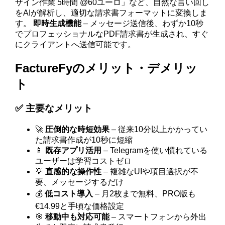
ザイン作業 5時間 @60ユーロ」など、自然な言い回し
をAIが解析し、適切な請求書フォーマットに変換しま
す。
即時生成機能
– メッセージ送信後、わずか10秒
でプロフェッショナルなPDF請求書が生成され、すぐ
にクライアントへ送信可能です。
FactureFyのメリット・デメリッ
ト
✅ 主要なメリット
🚀
圧倒的な時短効果
– 従来10分以上かかってい
た請求書作成が10秒に短縮
📱
既存アプリ活用
– Telegramを使い慣れている
ユーザーは学習コストゼロ
💡
直感的な操作性
– 複雑なUIや項目選択が不
要、メッセージするだけ
💰
低コスト導入
– 月2枚まで無料、PRO版も
€14.99と手頃な価格設定
🎯
移動中も対応可能
– スマートフォンから外出