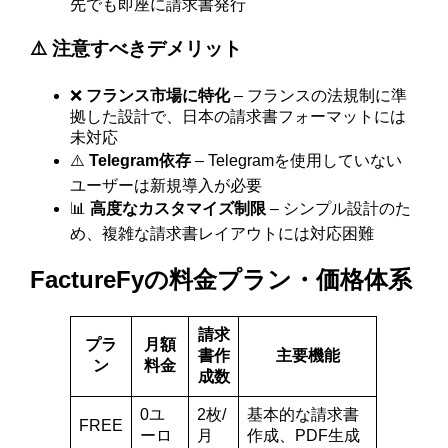
先でも即座に請求書発行
⚠️ 注意すべきデメリット
❌
フランス市場に特化
– フランスの法規制に準
拠した設計で、日本の請求書フォーマットには
未対応
⚠️
Telegram依存
– Telegramを使用していない
ユーザーは新規導入が必要
📊
高度なカスタマイズ制限
– シンプル設計のた
め、複雑な請求書レイアウトには対応困難
FactureFyの料金プラン・価格体系
請求
プラ
月額
書作
主要機能
ン
料金
成数
0ユ
2枚/
基本的な請求書
FREE
ーロ
月
作成、PDF生成