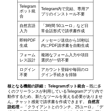
Telegram
Telegram内で完結、専用ア
ボット統
プリのインストール不要
合
自然言語
「3時間 50ユーロ」など日
入力
常会話形式で請求書作成
即時PDF
メッセージ送信から10秒以
生成
内にPDF請求書を自動生成
フォーム
複雑なフォーム入力や項目
レス設計
選択が一切不要
ログイン
アカウント登録や毎回のロ
不要
グイン手続きを排除
核となる機能の詳細：
Telegramボット統合
– 既に多
くのフリーランスが利用しているTelegramアプリ内で
動作するため、新たなツールを覚える必要がありませ
ん。チャット感覚で請求書を作成できます。
自然言
語処理
– 「クライアントとのランチ、25ユーロ」「デ