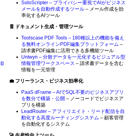
SoloScripter – プライバシー重視でAIがビジネス
メールを自動作成するツール
– メール作成を効
率化するAIツール
🧾 ドキュメント生成・管理ツール
Toolscase PDF Tools – 180種以上の機能を備え
る無料オンラインPDF編集プラットフォーム
–
請求書PDF編集に活用できる多機能ツール
Untwyn – 分散データを一元化するビジュアル型
情報管理ワークスペース
– 請求書データを含む
情報を一元管理
💼 フリーランス・ビジネス効率化
PaaS dFrame – AIでSQL不要のビジネスアプリ
を数分で構築・公開
– ノーコードでビジネスア
プリを構築
LeadRouter – アフィリエイト・リード配信を自
動化する高度ルーティングシステム
– 顧客管理
を自動化するシステム
🚀 生産性向上ツール