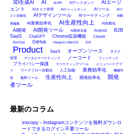
AI
3D生成AI
AIエージ
AIアシスタント
AI API
ェント
AIタスク管理
AIツール
AIチャットボット
AIテ
AIデザインツール
AIマーケティング
スト自動化
AI動
AI生産性向上
AI業務効率化
AI自動化
画編集
AI開発ツール
AI開発
B2B
Android
AI開発支援
SaaS
Chrome拡張機能
ChatGPT
Claude
GitHub
DevOps
Hargun's MacOS
iOS
Product
オープンソース
SaaS
タスク
ノーコード
管理
デジタルマーケティング
フィンテック
プライバシー保護
マーケティングツール
メニューバーアプ
業務効率化
ワークフロー自動化
人工知能
リ
機械学
開発
生産性向上
開発効率化
無料ツール
習
者ツール
最新のコラム
inscopy – Instagramコンテンツを無料ダウンロ
ードできるログイン不要ツール