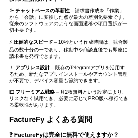
🎯
チャットベースの革新性
– 請求書作成を「作業」
から「会話」に変換した点が最大の差別化要素です。
従来のソフトウェアのような画面遷移や項目選択が一
切不要です。
⚡
圧倒的なスピード
– 10秒という作成時間は、競合製
品の数十分の一であり、移動中や商談直後でも即座に
請求書を発行できます。
📱
アプリレス設計
– 既存のTelegramアプリを活用す
るため、新たなアプリインストールやアカウント管理
が不要で、デバイス容量も節約できます。
💶
フリーミアム戦略
– 月2枚無料という設定により、
リスクなく試用でき、必要に応じてPRO版へ移行でき
る柔軟性があります。
FactureFy よくある質問
❓ FactureFyは完全に無料で使えますか？