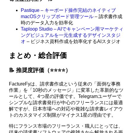
Pastique – キーボード操作完結のネイティブ
macOSクリップボード管理ツール
– 請求書作成
時のデータ入力を効率化
Taploop Studio – AIでキャンペーン用マーケティ
ングビジュアルを一元生成するデザインスタジ
オ
– ビジネス資料作成を効率化するAIスタジオ
まとめ・総合評価
📝 推奨度評価（⭐️⭐️⭐️⭐️）
FactureFyは、請求書作成という従来の「面倒な事務
作業」を「10秒のメッセージ」に変革した革新的なツ
ールとして、4つ星の評価です。Telegramユーザーで
シンプルな請求書発行が中心のフリーランスには最適
解ですが、日本市場への対応や複雑な請求書レイアウ
トのカスタマイズ制限がマイナス1星の理由です。
特にフランス市場のフリーランス・職人にとっては、
従来の請求書ソフトウェアの複雑さから解放される画