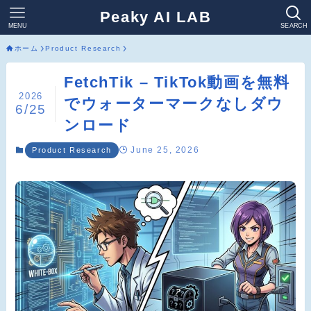
Peaky AI LAB
MENU
SEARCH
ホーム
Product Research
FetchTik – TikTok動画を無料
2026
でウォーターマークなしダウ
6/25
ンロード
June 25, 2026
Product Research