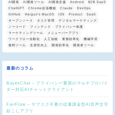
AI開発
AI開発ツール
AI開発支援
Android
B2B SaaS
ChatGPT
Chrome拡張機能
Claude
DevOps
GitHub
Hargun's MacOS
iOS
Product
SaaS
オープンソース
タスク管理
デジタルマーケティング
ノーコード
フィンテック
プライバシー保護
マーケティングツール
メニューバーアプリ
ワークフロー自動化
人工知能
業務効率化
機械学習
無料ツール
生産性向上
開発効率化
開発者ツール
最新のコラム
BayesChat – プライバシー重視のマルチプロバイ
ダー対応AIチャットクライアント
FairFlow – サブスク不要の従量課金型AI音声文字
起こしアプリ