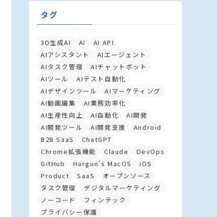
タグ
3D生成AI
AI
AI API
AIアシスタント
AIエージェント
AIタスク管理
AIチャットボット
AIツール
AIテスト自動化
AIデザインツール
AIマーケティング
AI動画編集
AI業務効率化
AI生産性向上
AI自動化
AI開発
AI開発ツール
AI開発支援
Android
B2B SaaS
ChatGPT
Chrome拡張機能
Claude
DevOps
GitHub
Hargun's MacOS
iOS
Product
SaaS
オープンソース
タスク管理
デジタルマーケティング
ノーコード
フィンテック
プライバシー保護