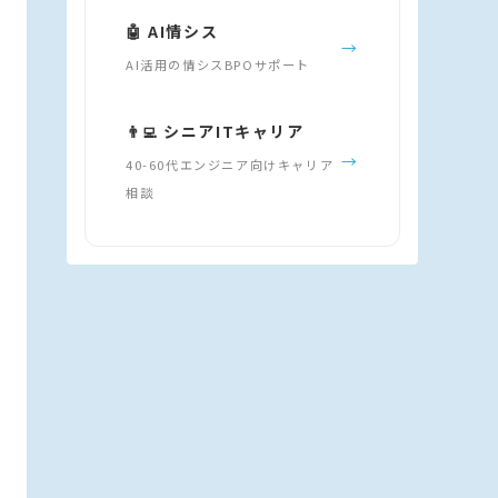
🤖 AI情シス
→
AI活用の情シスBPOサポート
👨‍💻 シニアITキャリア
→
40-60代エンジニア向けキャリア
相談