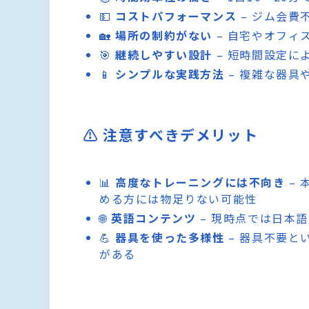
💵
コストパフォーマンス
– ジム会費
🏡
場所の制約がない
– 自宅やオフィ
🎯
継続しやすい設計
– 短時間設定に
📱
シンプルな実践方法
– 複雑な器具
⚠️ 注意すべきデメリット
📊
高度なトレーニングには不向き
– 
める方には物足りない可能性
🌐
英語コンテンツ
– 現時点では日本
💪
器具を使った多様性
– 器具不要と
がある