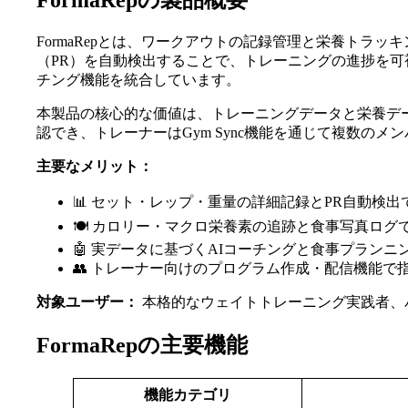
FormaRepの製品概要
FormaRepとは、ワークアウトの記録管理と栄養トラ
（PR）を自動検出することで、トレーニングの進捗を可視化し
チング機能を統合しています。
本製品の核心的な価値は、トレーニングデータと栄養デ
認でき、トレーナーはGym Sync機能を通じて複数の
主要なメリット：
📊 セット・レップ・重量の詳細記録とPR自動検
🍽️ カロリー・マクロ栄養素の追跡と食事写真ロ
🤖 実データに基づくAIコーチングと食事プランニ
👥 トレーナー向けのプログラム作成・配信機能で
対象ユーザー：
本格的なウェイトトレーニング実践者、
FormaRepの主要機能
機能カテゴリ