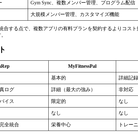
ー
Gym Sync、複数メンバー管理、プログラム配信
大規模メンバー管理、カスタマイズ機能
統合する点で、複数アプリの有料プランを契約するよりコスト
す。
ト
aRep
MyFitnessPal
出
基本的
詳細記
真ログ
詳細（最大の強み）
非対応
バイス
限定的
なし
なし
なし
完全統合
栄養中心
トレー