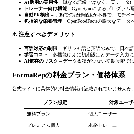
AI活用の実用性
– 単なる記録ではなく、実データ
トレーナー向け機能
– Gym Syncによるプログ
自動PR検出
– 手動での記録確認が不要で、モチベ
包括的な栄養管理
– OpenFoodFactsの膨大
⚠️ 注意すべきデメリット
言語対応の制限
– ギリシャ語と英語のみで、日本
学習コスト
– 多機能ゆえに初期設定とデータ入力
AI依存のリスク
– データ蓄積が少ない初期段階で
FormaRepの料金プラン・価格体系
公式サイトに具体的な料金情報は記載されていませんが、S
プラン想定
対象ユーザ
無料プラン
個人ユーザー
プレミアム個人
本格トレーニー