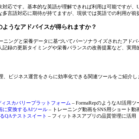
対応です。基本的な英語が理解できれば利用は可能ですが、U
な多言語対応に期待が持てますが、現状では英語での利用が前
どのようなアドバイスが得られますか？
たトレーニングと栄養データに基づいてパーソナライズされたア
人記録の更新タイミングや栄養バランスの改善提案など、実用
康管理、ビジネス運営をさらに効率化できる関連ツールをご紹介し
統合型ディスカバリープラットフォーム
– FormaRepのようなAI
ト動画に変換するAIツール
– トレーニング動画をSNS用ショート動
復するQAテストスイート
– フィットネスアプリの品質管理に活用