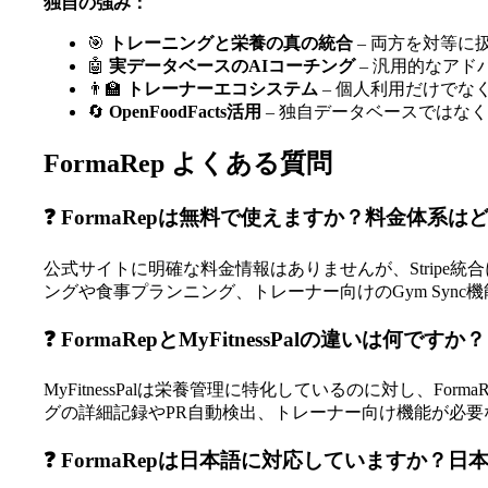
独自の強み：
🎯
トレーニングと栄養の真の統合
– 両方を対等に
🤖
実データベースのAIコーチング
– 汎用的なア
👨‍🏫
トレーナーエコシステム
– 個人利用だけでな
🔄
OpenFoodFacts活用
– 独自データベースではな
FormaRep よくある質問
❓ FormaRepは無料で使えますか？料金体系
公式サイトに明確な料金情報はありませんが、Stripe
ングや食事プランニング、トレーナー向けのGym Sy
❓ FormaRepとMyFitnessPalの違いは何
MyFitnessPalは栄養管理に特化しているのに対し、
グの詳細記録やPR自動検出、トレーナー向け機能が必要な場合は
❓ FormaRepは日本語に対応していますか？