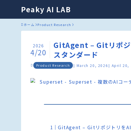
Peaky AI LAB
ホーム
Product Research
GitAgent – Gi
2026
4/20
スタンダード
Product Research
March 20, 2026
April 20,
GitAgent – Gitリポジ