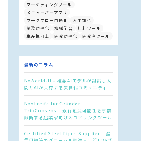
マーケティングツール
メニューバーアプリ
ワークフロー自動化
人工知能
業務効率化
機械学習
無料ツール
生産性向上
開発効率化
開発者ツール
最新のコラム
BeWorld-U – 複数AIモデルが討論し人
間とAIが共存する次世代コミュニティ
Bankreife für Gründer —
TrioConsens – 銀行融資可能性を事前
診断する起業家向けスコアリングツール
Certified Steel Pipes Supplier – 産
業用鋼管のグローバル調達・品質保証プ