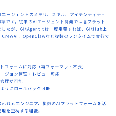
ままAIエージェントのメモリ、スキル、アイデンティティ
プン標準です。従来のAIエージェント開発では各プラット
が、GitAgentでは一度定義すれば、GitHub上
、CrewAI、OpenClawなど複数のランタイムで実行で
ラットフォームに対応（再フォーマット不要）
をバージョン管理・レビュー可能
境管理が可能
のようにロールバック可能
DevOpsエンジニア、複数のAIプラットフォームを活
管理を重視する組織。