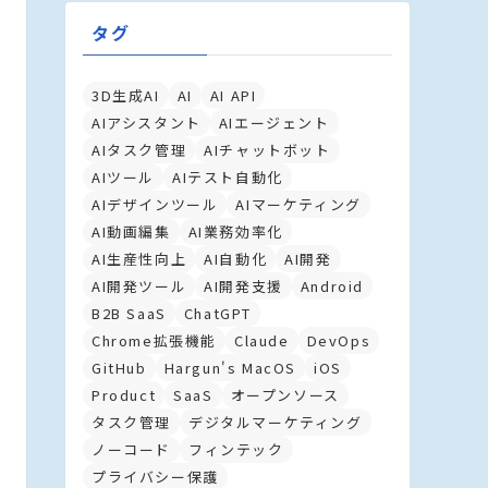
タグ
3D生成AI
AI
AI API
AIアシスタント
AIエージェント
AIタスク管理
AIチャットボット
AIツール
AIテスト自動化
AIデザインツール
AIマーケティング
AI動画編集
AI業務効率化
AI生産性向上
AI自動化
AI開発
AI開発ツール
AI開発支援
Android
B2B SaaS
ChatGPT
Chrome拡張機能
Claude
DevOps
GitHub
Hargun's MacOS
iOS
Product
SaaS
オープンソース
タスク管理
デジタルマーケティング
ノーコード
フィンテック
プライバシー保護