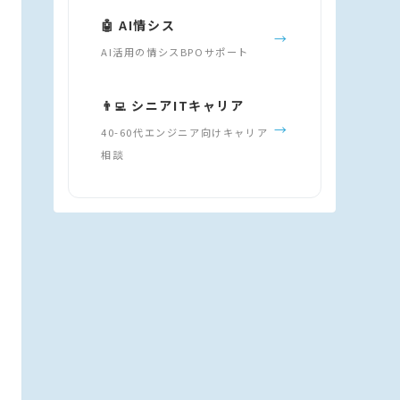
🤖 AI情シス
→
AI活用の情シスBPOサポート
👨‍💻 シニアITキャリア
→
40-60代エンジニア向けキャリア
相談