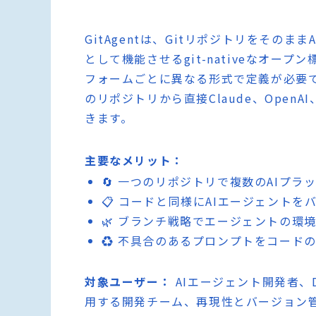
GitAgentは、Gitリポジトリをその
として機能させるgit-nativeなオー
フォームごとに異なる形式で定義が必要でした
のリポジトリから直接Claude、OpenAI
きます。
主要なメリット：
🔄 一つのリポジトリで複数のAIプ
📋 コードと同様にAIエージェント
🌿 ブランチ戦略でエージェントの環
♻️ 不具合のあるプロンプトをコード
対象ユーザー：
AIエージェント開発者、
用する開発チーム、再現性とバージョン