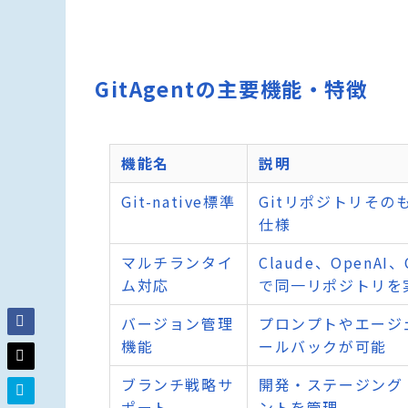
GitAgentの主要機能・特徴
機能名
説明
Git-native標準
Gitリポジトリその
仕様
マルチランタイ
Claude、OpenA
ム対応
で同一リポジトリを
バージョン管理
プロンプトやエージ
機能
ールバックが可能
ブランチ戦略サ
開発・ステージング
ポート
ントを管理