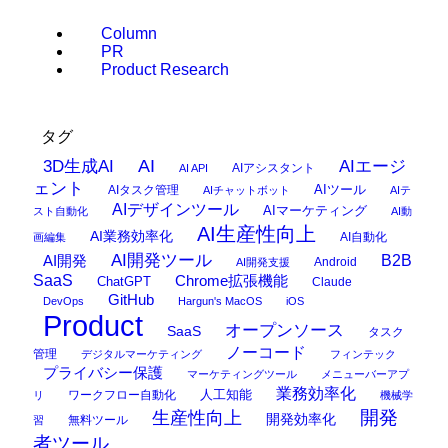
Column
PR
Product Research
タグ
AI
3D生成AI
AIエージ
AIアシスタント
AI API
ェント
AIタスク管理
AIツール
AIチャットボット
AIテ
AIデザインツール
AIマーケティング
スト自動化
AI動
AI生産性向上
AI業務効率化
AI自動化
画編集
AI開発ツール
AI開発
B2B
Android
AI開発支援
SaaS
Chrome拡張機能
ChatGPT
Claude
GitHub
DevOps
Hargun's MacOS
iOS
Product
オープンソース
SaaS
タスク
ノーコード
管理
デジタルマーケティング
フィンテック
プライバシー保護
マーケティングツール
メニューバーアプ
業務効率化
ワークフロー自動化
人工知能
リ
機械学
開発
生産性向上
開発効率化
無料ツール
習
者ツール