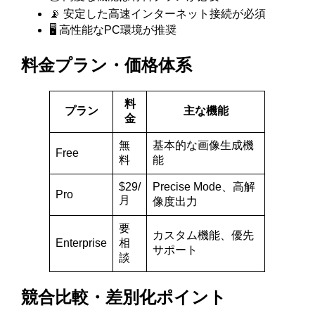
📡 安定した高速インターネット接続が必須
🖥️ 高性能なPC環境が推奨
料金プラン・価格体系
料
プラン
主な機能
金
無
基本的な画像生成機
Free
料
能
$29/
Precise Mode、高解
Pro
月
像度出力
要
カスタム機能、優先
Enterprise
相
サポート
談
競合比較・差別化ポイント