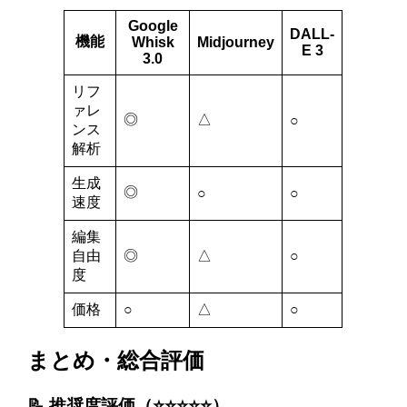
Google
DALL-
機能
Whisk
Midjourney
E 3
3.0
リフ
ァレ
◎
△
○
ンス
解析
生成
◎
○
○
速度
編集
自由
◎
△
○
度
価格
○
△
○
まとめ・総合評価
📝 推奨度評価（⭐️⭐️⭐️⭐️⭐️）