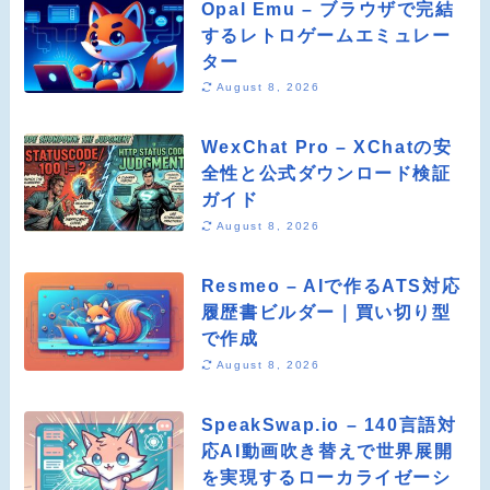
Opal Emu – ブラウザで完結
するレトロゲームエミュレー
ター
August 8, 2026
WexChat Pro – XChatの安
全性と公式ダウンロード検証
ガイド
August 8, 2026
Resmeo – AIで作るATS対応
履歴書ビルダー｜買い切り型
で作成
August 8, 2026
SpeakSwap.io – 140言語対
応AI動画吹き替えで世界展開
を実現するローカライゼーシ