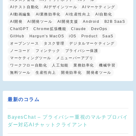
AIテスト自動化
AIデザインツール
AIマーケティング
AI動画編集
AI業務効率化
AI生産性向上
AI自動化
AI開発
AI開発ツール
AI開発支援
Android
B2B SaaS
ChatGPT
Chrome拡張機能
Claude
DevOps
GitHub
Hargun's MacOS
iOS
Product
SaaS
オープンソース
タスク管理
デジタルマーケティング
ノーコード
フィンテック
プライバシー保護
マーケティングツール
メニューバーアプリ
ワークフロー自動化
人工知能
業務効率化
機械学習
無料ツール
生産性向上
開発効率化
開発者ツール
最新のコラム
BayesChat – プライバシー重視のマルチプロバイ
ダー対応AIチャットクライアント