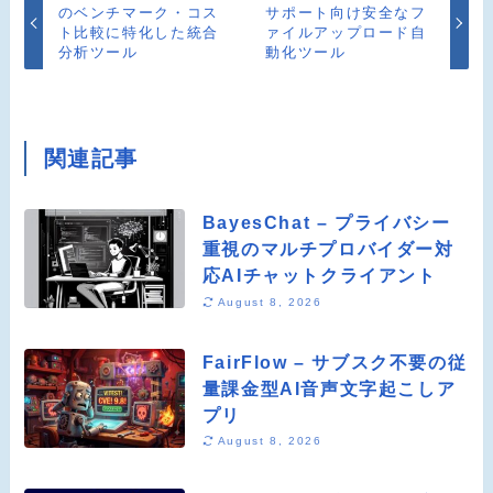
のベンチマーク・コス
サポート向け安全なフ
ト比較に特化した統合
ァイルアップロード自
分析ツール
動化ツール
関連記事
BayesChat – プライバシー
重視のマルチプロバイダー対
応AIチャットクライアント
August 8, 2026
FairFlow – サブスク不要の従
量課金型AI音声文字起こしア
プリ
August 8, 2026