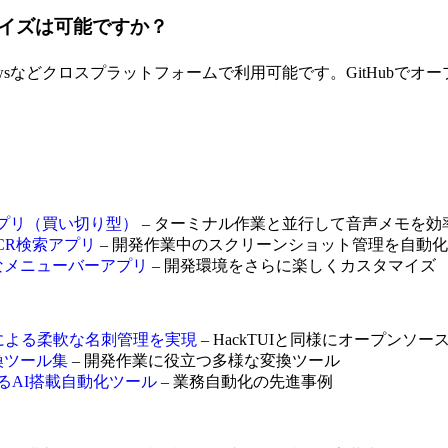
タマイズは可能ですか？
、Windowsなどクロスプラットフォームで利用可能です。GitH
成アプリ（買い切り型）
– ターミナル作業と並行して音声メモを効
OCR検索アプリ
– 開発作業中のスクリーンショット管理を自動化
ークなメニューバーアプリ
– 開発環境をさらに楽しくカスタマイズ
PIによる柔軟な名刺管理を実現
– HackTUIと同様にオープンソ
料変換ツール集
– 開発作業に役立つ多様な変換ツール
するAI搭載自動化ツール
– 業務自動化の先進事例