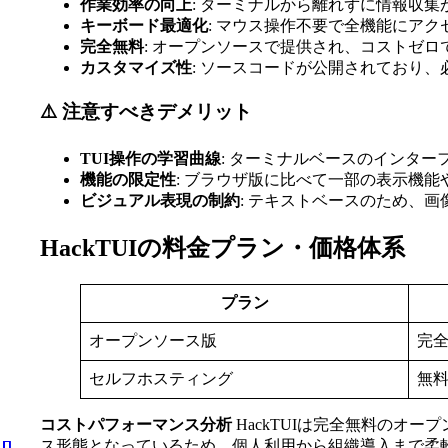
作業効率の向上
: ターミナルから離れずに情報収
キーボード最適化
: マウス操作不要で全機能にア
完全無料
: オープンソースで提供され、コストゼロ
カスタマイズ性
: ソースコードが公開されており
⚠️ 注意すべきデメリット
TUI操作の学習曲線
: ターミナルベースのインタ
機能の限定性
: ブラウザ版に比べて一部の表示機
ビジュアル表現の制約
: テキストベースのため、
HackTUIの料金プラン・価格体系
プラン
オープンソース版
完
セルフホスティング
無
コストパフォーマンス分析
HackTUIは完全無料のオ
ス形態となっているため、個人利用から組織導入まで柔