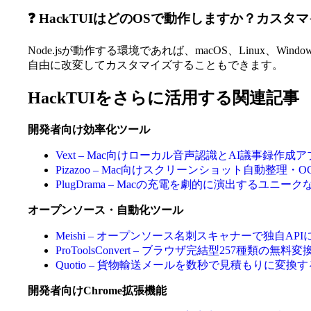
❓ HackTUIはどのOSで動作しますか？カス
Node.jsが動作する環境であれば、macOS、Linux
自由に改変してカスタマイズすることもできます。
HackTUIをさらに活用する関連記事
開発者向け効率化ツール
Vext – Mac向けローカル音声認識とAI議事録作
Pizazoo – Mac向けスクリーンショット自動整理・
PlugDrama – Macの充電を劇的に演出するユニ
オープンソース・自動化ツール
Meishi – オープンソース名刺スキャナーで独自A
ProToolsConvert – ブラウザ完結型257種類の無
Quotio – 貨物輸送メールを数秒で見積もりに変換
開発者向けChrome拡張機能