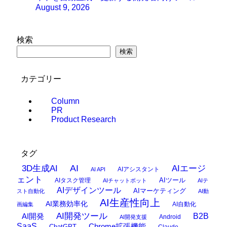
August 9, 2026
検索
検索
カテゴリー
Column
PR
Product Research
タグ
AI
3D生成AI
AIエージ
AIアシスタント
AI API
ェント
AIタスク管理
AIツール
AIチャットボット
AIテ
AIデザインツール
AIマーケティング
スト自動化
AI動
AI生産性向上
AI業務効率化
AI自動化
画編集
AI開発ツール
AI開発
B2B
Android
AI開発支援
SaaS
Chrome拡張機能