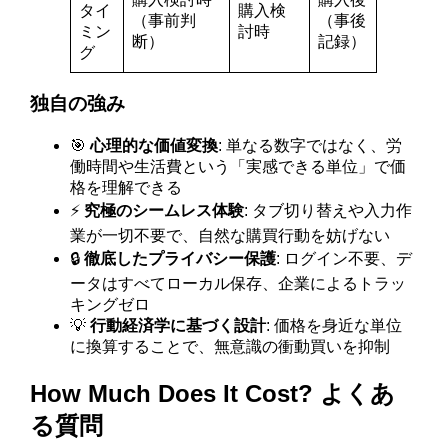
タイ
購入検
（事前判
（事後
ミン
討時
断）
記録）
グ
独自の強み
🎯
心理的な価値変換
: 単なる数字ではなく、労
働時間や生活費という「実感できる単位」で価
格を理解できる
⚡
究極のシームレス体験
: タブ切り替えや入力作
業が一切不要で、自然な購買行動を妨げない
🔒
徹底したプライバシー保護
: ログイン不要、デ
ータはすべてローカル保存、企業によるトラッ
キングゼロ
💡
行動経済学に基づく設計
: 価格を身近な単位
に換算することで、無意識の衝動買いを抑制
How Much Does It Cost? よくあ
る質問