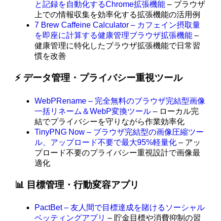
と記録を自動化するChrome拡張機能
– ブラウザ
上での情報収集を効率化する拡張機能の活用例
7 Brew Caffeine Calculator – カフェイン摂取量
を即座に計算する健康管理ブラウザ拡張機能
–
健康管理に特化したブラウザ拡張機能で日常習
慣を改善
⚡ データ管理・プライバシー重視ツール
WebPRename – 完全無料のブラウザ完結型画像
一括リネーム＆WebP変換ツール
– ローカル完
結でプライバシーを守りながら作業効率化
TinyPNG Now – ブラウザ完結型の画像圧縮ツー
ル、アップロード不要で最大95%軽量化
– アッ
プロード不要のプライバシー重視設計で画像最
適化
📊 目標管理・行動変容アプリ
PactBet – 友人間で目標達成を賭けるソーシャル
ベッティングアプリ
– 貯金目標や消費抑制の習