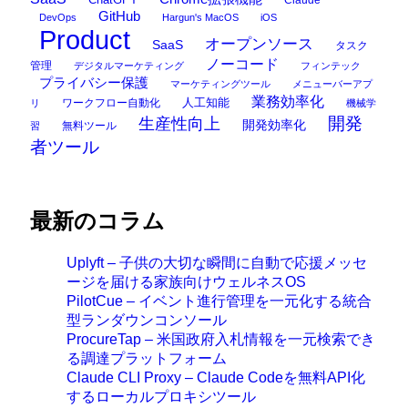
ChatGPT
Claude
GitHub
DevOps
Hargun's MacOS
iOS
Product
オープンソース
SaaS
タスク
ノーコード
管理
デジタルマーケティング
フィンテック
プライバシー保護
マーケティングツール
メニューバーアプ
業務効率化
ワークフロー自動化
人工知能
リ
機械学
開発
生産性向上
開発効率化
無料ツール
習
者ツール
最新のコラム
Uplyft – 子供の大切な瞬間に自動で応援メッセ
ージを届ける家族向けウェルネスOS
PilotCue – イベント進行管理を一元化する統合
型ランダウンコンソール
ProcureTap – 米国政府入札情報を一元検索でき
る調達プラットフォーム
Claude CLI Proxy – Claude Codeを無料API化
するローカルプロキシツール