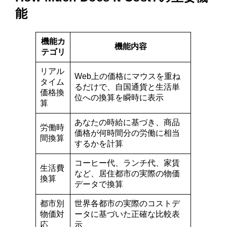
能
機能カ
機能内容
テゴリ
リアル
Web上の価格にマウスを重ね
タイム
るだけで、自国通貨と生活単
価格換
位への換算を瞬時に表示
算
あなたの時給に基づき、商品
労働時
価格が何時間分の労働に相当
間換算
するかを計算
コーヒー代、ランチ代、家賃
生活費
など、居住都市の実際の物価
換算
データで換算
都市別
世界各都市の実際のコストデ
物価対
ータに基づいた正確な比較表
応
示