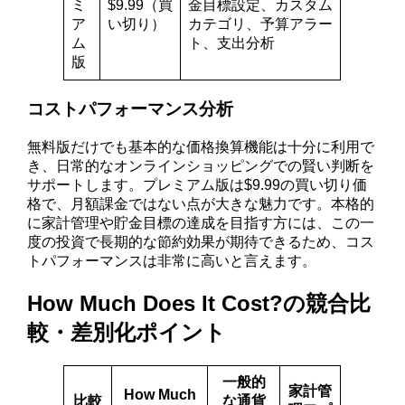
ミ
$9.99（買
金目標設定、カスタム
ア
い切り）
カテゴリ、予算アラー
ム
ト、支出分析
版
コストパフォーマンス分析
無料版だけでも基本的な価格換算機能は十分に利用で
き、日常的なオンラインショッピングでの賢い判断を
サポートします。プレミアム版は$9.99の買い切り価
格で、月額課金ではない点が大きな魅力です。本格的
に家計管理や貯金目標の達成を目指す方には、この一
度の投資で長期的な節約効果が期待できるため、コス
トパフォーマンスは非常に高いと言えます。
How Much Does It Cost?の競合比
較・差別化ポイント
一般的
家計管
How Much
比較
な通貨