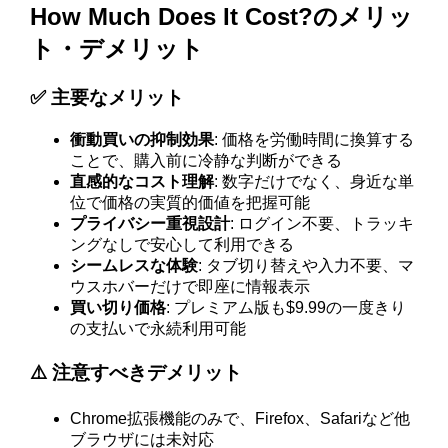
How Much Does It Cost?のメリッ
ト・デメリット
✅ 主要なメリット
衝動買いの抑制効果
: 価格を労働時間に換算する
ことで、購入前に冷静な判断ができる
直感的なコスト理解
: 数字だけでなく、身近な単
位で価格の実質的価値を把握可能
プライバシー重視設計
: ログイン不要、トラッキ
ングなしで安心して利用できる
シームレスな体験
: タブ切り替えや入力不要、マ
ウスホバーだけで即座に情報表示
買い切り価格
: プレミアム版も$9.99の一度きり
の支払いで永続利用可能
⚠️ 注意すべきデメリット
Chrome拡張機能のみで、Firefox、Safariなど他
ブラウザには未対応