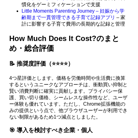
慣化をゲーミフィケーションで支援
Little Moments Parenting Journey – 妊娠から学
齢期まで一貫管理できる子育て記録アプリ
– 家
計に影響する子育て費用の長期的な記録と管理
How Much Does It Cost?のまと
め・総合評価
📝 推奨度評価（⭐️⭐️⭐️⭐️）
4つ星評価とします。価格を労働時間や生活費に換算
するというユニークなアプローチは、衝動買い抑制と
賢い消費判断に確実に貢献します。プライバシー保
護、買い切り価格、シームレスな操作性など、ユーザ
ー体験も優れています。ただし、Chrome拡張機能の
みの提供という点で、他ブラウザユーザーが利用でき
ない制限があるため1つ減点としました。
🎯 導入を検討すべき企業・個人