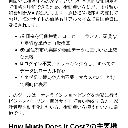
何回分に相当するのか？」といった具体的な価値基準
で価格を理解できるため、衝動買いを防ぎ、より賢い
消費判断が可能になります。通貨換算機能も搭載して
おり、海外サイトの価格もリアルタイムで自国通貨に
変換されます。
💰 価格を労働時間、コーヒー、ランチ、家賃な
ど身近な単位に自動換算
🌍 居住都市の実際の物価データに基づいた正確
な比較
🔒 ログイン不要、トラッキングなし、すべての
データはローカル保存
⚡ タブ切り替えや入力不要、マウスホバーだけ
で瞬時に表示
このツールは、オンラインショッピングを頻繁に行う
ビジネスパーソン、海外サイトで買い物をする方、家
計管理を効率化したい方、衝動買いを抑えたい方に最
適です。
How Much Does It Cost?の主要機