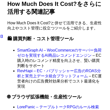
How Much Does It Cost?をさらに
活用する関連記事
How Much Does It Cost?と併せて活用できる、生産性
向上やコスト管理に役立つツールをご紹介します。
🛍️ 購買判断・コスト管理ツール
SmartGraph AI – WooCommerceのサーバー負荷
ゼロを実現するAI商品レコメンドエンジン
– EC
購入時のレコメンド精度を向上させ、賢い購買
判断をサポート
RevHapi – EC・パブリッシャー広告のROAS分
析と実売上データ統合プラットフォーム
– EC運
営者向けの広告費対効果分析でコスト最適化を
実現
🌐 ブラウザ拡張機能・生産性ツール
LorePanic – テーブルトークRPGのルール検索