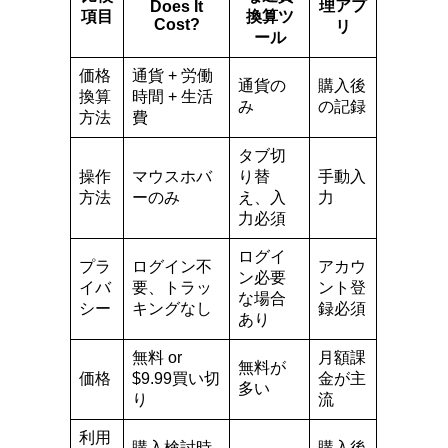
理アプ
Does It
項目
換算ツ
Cost?
リ
ール
価格
通貨 + 労働
通貨の
購入後
換算
時間 + 生活
み
の記録
方法
費
タブ切
操作
マウスホバ
り替
手動入
方法
ーのみ
え、入
力
力必須
ログイ
プラ
ログイン不
アカウ
ン必要
イバ
要、トラッ
ント登
な場合
シー
キングなし
録必須
あり
無料 or
月額課
無料が
価格
$9.99買い切
金が主
多い
り
流
利用
購入検討時
購入後