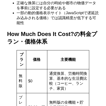
正確な換算には自分の時給や都市の物価データ
を事前に設定する必要がある
一部の動的価格表示サイト（JavaScriptで遅延読
み込みされる価格）では認識精度が低下する可
能性
How Much Does It Cost?の料金プ
ラン・価格体系
プ
ラ
価格
主要機能
ン
通貨換算、労働時間換
無
算、基本的な生活費比
料
$0
較（コーヒー、ラン
版
チ、家賃）
プ
レ
無料版の全機能 + 貯