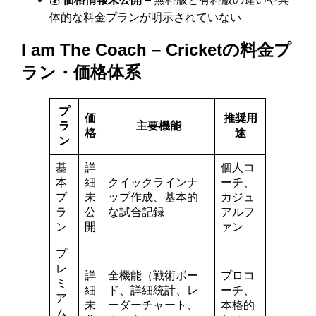
体的な料金プランが明示されていない
I am The Coach – Cricketの料金プ
ラン・価格体系
プ
価
推奨用
ラ
主要機能
格
途
ン
基
詳
個人コ
本
細
クイックラインナ
ーチ、
プ
未
ップ作成、基本的
カジュ
ラ
公
な試合記録
アルフ
ン
開
ァン
プ
レ
詳
全機能（戦術ボー
プロコ
ミ
細
ド、詳細統計、レ
ーチ、
ア
未
ーダーチャート、
本格的
ム