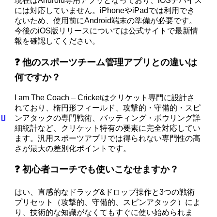
現在はAndroid専用アプリとなっており、iOSデバイス
には対応していません。iPhoneやiPadでは利用でき
ないため、使用前にAndroid端末の準備が必要です。
今後のiOS版リリースについては公式サイトで最新情
報を確認してください。
❓ 他のスポーツチーム管理アプリとの違いは
何ですか？
I am The Coach – Cricketはクリケット専門に設計さ
れており、楕円形フィールド、攻撃的・守備的・スピ
ンアタックの専門戦術、バッティング・ボウリング詳
細統計など、クリケット特有の要素に完全対応してい
ます。汎用スポーツアプリでは得られない専門性の高
さが最大の差別化ポイントです。
❓ 初心者コーチでも使いこなせますか？
はい、直感的なドラッグ&ドロップ操作と3つの戦術
プリセット（攻撃的、守備的、スピンアタック）によ
り、技術的な知識がなくてもすぐに使い始められま