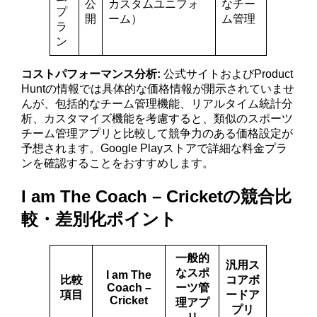
公
カスタムユニフォ
なチー
プ
開
ーム）
ム管理
ラ
ン
コストパフォーマンス分析:
公式サイトおよびProduct
Huntの情報では具体的な価格情報が開示されていませ
んが、包括的なチーム管理機能、リアルタイム統計分
析、カスタマイズ機能を考慮すると、類似のスポーツ
チーム管理アプリと比較して競争力のある価格設定が
予想されます。Google Playストアで詳細な料金プラ
ンを確認することをおすすめします。
I am The Coach – Cricketの競合比
較・差別化ポイント
一般的
汎用ス
なスポ
I am The
比較
コアボ
Coach –
ーツ管
項目
ードア
Cricket
理アプ
プリ