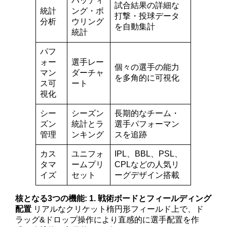
バッティ
試合結果の詳細な
統計
ング・ボ
打撃・投球データ
分析
ウリング
を自動集計
統計
パフ
ォー
選手レー
個々の選手の能力
マン
ダーチャ
を多角的に可視化
ス可
ート
視化
シー
シーズン
長期的なチーム・
ズン
統計とラ
選手パフォーマン
管理
ンキング
スを追跡
カス
ユニフォ
IPL、BBL、PSL、
タマ
ームプリ
CPLなどの人気リ
イズ
セット
ーグデザイン搭載
核となる3つの機能:
1. 戦術ボードとフィールディング
配置
リアルなクリケット楕円形フィールド上で、ド
ラッグ&ドロップ操作により直感的に選手配置を作