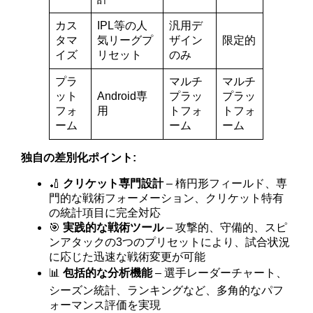
カス
IPL等の人
汎用デ
タマ
気リーグプ
ザイン
限定的
イズ
リセット
のみ
プラ
マルチ
マルチ
ット
Android専
プラッ
プラッ
フォ
用
トフォ
トフォ
ーム
ーム
ーム
独自の差別化ポイント:
🏏
クリケット専門設計
– 楕円形フィールド、専
門的な戦術フォーメーション、クリケット特有
の統計項目に完全対応
🎯
実践的な戦術ツール
– 攻撃的、守備的、スピ
ンアタックの3つのプリセットにより、試合状況
に応じた迅速な戦術変更が可能
📊
包括的な分析機能
– 選手レーダーチャート、
シーズン統計、ランキングなど、多角的なパフ
ォーマンス評価を実現