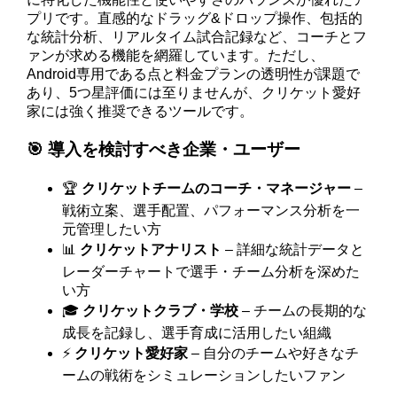
プリです。直感的なドラッグ&ドロップ操作、包括的
な統計分析、リアルタイム試合記録など、コーチとフ
ァンが求める機能を網羅しています。ただし、
Android専用である点と料金プランの透明性が課題で
あり、5つ星評価には至りませんが、クリケット愛好
家には強く推奨できるツールです。
🎯 導入を検討すべき企業・ユーザー
🏆
クリケットチームのコーチ・マネージャー
–
戦術立案、選手配置、パフォーマンス分析を一
元管理したい方
📊
クリケットアナリスト
– 詳細な統計データと
レーダーチャートで選手・チーム分析を深めた
い方
🎓
クリケットクラブ・学校
– チームの長期的な
成長を記録し、選手育成に活用したい組織
⚡
クリケット愛好家
– 自分のチームや好きなチ
ームの戦術をシミュレーションしたいファン