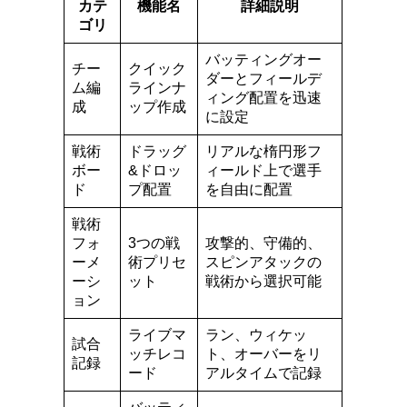
カテ
機能名
詳細説明
ゴリ
バッティングオー
チー
クイック
ダーとフィールデ
ム編
ラインナ
ィング配置を迅速
成
ップ作成
に設定
戦術
ドラッグ
リアルな楕円形フ
ボー
&ドロッ
ィールド上で選手
ド
プ配置
を自由に配置
戦術
フォ
3つの戦
攻撃的、守備的、
ーメ
術プリセ
スピンアタックの
ーシ
ット
戦術から選択可能
ョン
ライブマ
ラン、ウィケッ
試合
ッチレコ
ト、オーバーをリ
記録
ード
アルタイムで記録