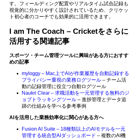
す。フィールディング配置やリアルタイム試合記録も
視覚的に分かりやすく設計されているため、クリケッ
ト初心者のコーチでも効果的に活用できます。
I am The Coach – Cricketをさらに
活用する関連記事
スポーツ・チーム管理ツールに興味がある方におすす
めの記事
myloggy – Mac上でAIが作業履歴を自動記録する
プライバシー重視の業務ログツール
– チーム活
動の記録管理に役立つ自動ログツール
Naukri Clear – 求職活動を一元管理する無料のジ
ョブトラッキングツール
– 進捗管理とデータ追
跡の仕組みを学べる参考事例
AIを活用した業務効率化に関心がある方へ
Fusion AI Suite – 18種類以上のAIモデルを一元
管理する統合型AIダッシュボード
– 複数のAI機