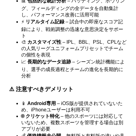
📊
包括的な統計分析
– バッティング、ボウリン
グ、フィールディングの全データを自動集計
し、パフォーマンス改善に活用可能
⚡
リアルタイム記録
– 試合中の即座なスコア記
録により、戦術調整の迅速な意思決定をサポー
ト
🎨
カスタマイズ性
– IPL、BBL、PSL、CPLなど
の人気リーグユニフォームプリセットでチーム
の個性を表現
📈
長期的なデータ追跡
– シーズン統計機能によ
り、選手の成長過程とチームの進化を長期的に
分析
⚠️ 注意すべきデメリット
📱
Android専用
– iOS版が提供されていないた
め、iPhoneユーザーは利用不可
🌐
クリケット特化
– 他のスポーツには対応して
いないため、複数スポーツを管理する場合は別
アプリが必要
💰
価格情報未公開
– 無料版と有料版の違いや具