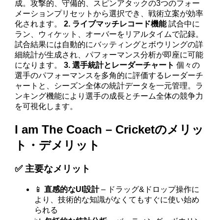
成。攻撃的、守備的、スピンアタックの3つのフォー
メーションプリセットから選択でき、戦術立案が効率
化されます。
2. ライブマッチレコード機能
試合中に
ラン、ウィケット、オーバーをリアルタイムで記録。
試合結果には自動的にバッティングとボウリングの詳
細統計が生成され、パフォーマンス分析が即座に可能
になります。
3. 選手統計とレーダーチャート
個々の
選手のパフォーマンスを多角的に評価するレーダーチ
ャートと、シーズン全体の統計データを一元管理。ラ
ンキング機能により選手の成長とチーム全体の競争力
を可視化します。
I am The Coach – Cricketのメリッ
ト・デメリット
✅ 主要なメリット
📱
直感的なUI設計
– ドラッグ&ドロップ操作に
より、技術的な知識がなくてもすぐに使い始め
られる