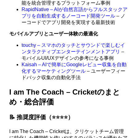
能を統合管理するプラットフォーム事例
RapidNative – AIが自然言語からフルスタックア
プリを自動生成するノーコード開発ツール
– ノ
ーコードでアプリ開発を実現する最新技術
モバイルアプリとユーザー体験の最適化
touchy – スマホのタッチとサウンドで楽しむイ
ンタラクティブエンターテインメントアプリ
–
モバイルUI/UXデザインの参考になる事例
Kaisah – AIで簡単にGoogleレビュー収集を自動
化するマーケティングツール
– ユーザーフィー
ドバック収集の自動化手法
I am The Coach – Cricketのまと
め・総合評価
📝 推奨度評価（⭐️⭐️⭐️⭐️）
I am The Coach – Cricketは、クリケットチーム管理
に特化した機能性と使いやすさのバランスが優れたア