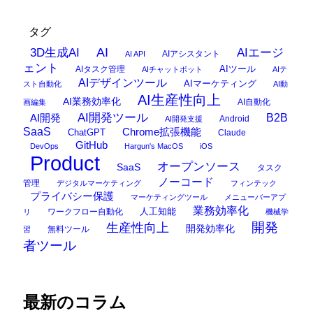
タグ
AI
3D生成AI
AIエージ
AIアシスタント
AI API
ェント
AIタスク管理
AIツール
AIチャットボット
AIテ
AIデザインツール
AIマーケティング
スト自動化
AI動
AI生産性向上
AI業務効率化
AI自動化
画編集
AI開発ツール
AI開発
B2B
Android
AI開発支援
SaaS
Chrome拡張機能
ChatGPT
Claude
GitHub
DevOps
Hargun's MacOS
iOS
Product
オープンソース
SaaS
タスク
ノーコード
管理
デジタルマーケティング
フィンテック
プライバシー保護
マーケティングツール
メニューバーアプ
業務効率化
ワークフロー自動化
人工知能
リ
機械学
開発
生産性向上
開発効率化
無料ツール
習
者ツール
最新のコラム