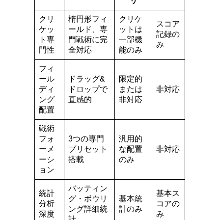
リ
クリ
楕円形フィ
クリケ
スコア
ケッ
ールド、専
ットは
記録の
ト専
門戦術に完
一部機
み
門性
全対応
能のみ
フィ
ール
ドラッグ&
限定的
ディ
ドロップで
または
非対応
ング
直感的
非対応
配置
戦術
フォ
3つの専門
汎用的
ーメ
プリセット
な配置
非対応
ーシ
搭載
のみ
ョン
バッティン
統計
基本ス
グ・ボウリ
基本統
分析
コアの
ング詳細統
計のみ
深度
み
計