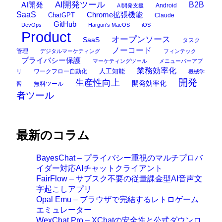
AI開発ツール
AI開発
B2B
Android
AI開発支援
SaaS
Chrome拡張機能
ChatGPT
Claude
GitHub
DevOps
Hargun's MacOS
iOS
Product
オープンソース
SaaS
タスク
ノーコード
管理
デジタルマーケティング
フィンテック
プライバシー保護
マーケティングツール
メニューバーアプ
業務効率化
ワークフロー自動化
人工知能
リ
機械学
開発
生産性向上
開発効率化
無料ツール
習
者ツール
最新のコラム
BayesChat – プライバシー重視のマルチプロバ
イダー対応AIチャットクライアント
FairFlow – サブスク不要の従量課金型AI音声文
字起こしアプリ
Opal Emu – ブラウザで完結するレトロゲーム
エミュレーター
WexChat Pro – XChatの安全性と公式ダウンロ