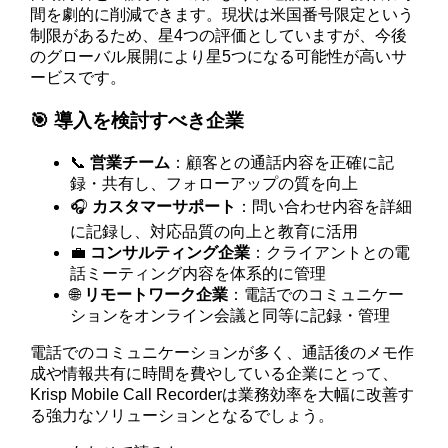
間を劇的に削減できます。現状は米国番号限定という
制限があるため、星4つの評価としていますが、今後
のグローバル展開により星5つになる可能性が高いサ
ービスです。
🎯 導入を検討すべき企業
📞
営業チーム
：顧客との通話内容を正確に記
録・共有し、フォローアップの質を向上
🎧
カスタマーサポート
：問い合わせ内容を詳細
に記録し、対応品質の向上と教育に活用
💼
コンサルティング企業
：クライアントとの電
話ミーティング内容を体系的に管理
🌐
リモートワーク企業
：電話でのコミュニケー
ションをオンライン会議と同等に記録・管理
電話でのコミュニケーションが多く、通話後のメモ作
成や情報共有に時間を費やしている企業にとって、
Krisp Mobile Call Recorderは業務効率を大幅に改善す
る強力なソリューションとなるでしょう。