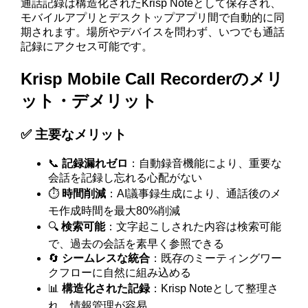
通話記録は構造化されたKrisp Noteとして保存され、
モバイルアプリとデスクトップアプリ間で自動的に同
期されます。場所やデバイスを問わず、いつでも通話
記録にアクセス可能です。
Krisp Mobile Call Recorderのメリ
ット・デメリット
✅ 主要なメリット
📞
記録漏れゼロ
：自動録音機能により、重要な
会話を記録し忘れる心配がない
⏱️
時間削減
：AI議事録生成により、通話後のメ
モ作成時間を最大80%削減
🔍
検索可能
：文字起こしされた内容は検索可能
で、過去の会話を素早く参照できる
🔄
シームレスな統合
：既存のミーティングワー
クフローに自然に組み込める
📊
構造化された記録
：Krisp Noteとして整理さ
れ、情報管理が容易