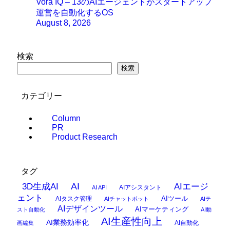
Vora IQ – 13のAIエージェントがスタートアップ
運営を自動化するOS
August 8, 2026
検索
検索
カテゴリー
Column
PR
Product Research
タグ
AI
3D生成AI
AIエージ
AIアシスタント
AI API
ェント
AIタスク管理
AIツール
AIチャットボット
AIテ
AIデザインツール
AIマーケティング
スト自動化
AI動
AI生産性向上
AI業務効率化
AI自動化
画編集