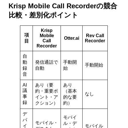
Krisp Mobile Call Recorderの競合
比較・差別化ポイント
Krisp
項
Mobile
Rev Call
Otter.ai
Call
Recorder
目
Recorder
自
動
発信通話で
手動開
手動開始
録
自動
始
音
AI
あり（要
あり
議
約・重要ポ
（基本
なし
事
イント・ア
的な要
録
クション）
約）
デ
モバイ
バ
モバイル・
ル・デ
イ
モバイル