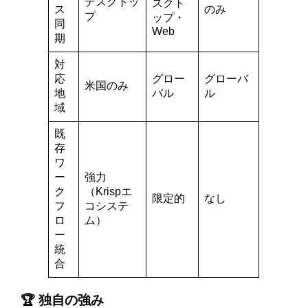
デスクトッ
スクト
ス
のみ
プ
ップ・
同
Web
期
対
応
グロー
グローバ
米国のみ
地
バル
ル
域
既
存
ワ
ー
強力
ク
（Krispエ
限定的
なし
フ
コシステ
ロ
ム）
ー
統
合
🏆 独自の強み