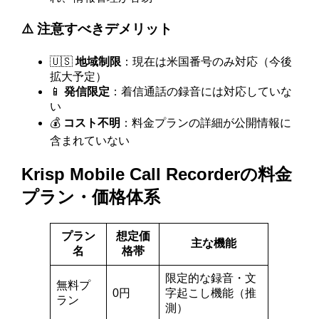
⚠️ 注意すべきデメリット
🇺🇸
地域制限
：現在は米国番号のみ対応（今後
拡大予定）
📱
発信限定
：着信通話の録音には対応していな
い
💰
コスト不明
：料金プランの詳細が公開情報に
含まれていない
Krisp Mobile Call Recorderの料金
プラン・価格体系
プラン
想定価
主な機能
名
格帯
限定的な録音・文
無料プ
0円
字起こし機能（推
ラン
測）