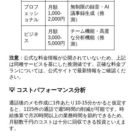
プロフ
無制限の録音・AI
月額
ェッシ
1,000-
議事録生成（推
2,000円
ョナル
測）
チーム機能・高度
月額
ビジネ
3,000-
な分析機能（推
ス
5,000円
測）
注意
：公式な料金情報が公開されていないため、上記
は同種サービスを基にした推測値です。正確な料金プ
ランについては、公式サイトで最新情報をご確認くだ
さい。
💡 コストパフォーマンス分析
通話後のメモ作成に1件あたり10-15分かかると仮定す
ると、1日5件の通話で週5時間の削減が可能です。時
給換算で月20時間以上の業務時間を節約できるため、
月額数千円のコストは十分に回収できる投資といえま
す。