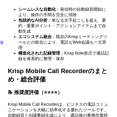
シームレスな自動化
：発信時の自動録音開始に
より、操作の手間を完全に排除
包括的なAI分析
：単なる文字起こしを超え、要
約・重要ポイント・アクションアイテムまで自
動生成
エコシステム統合
：既存のKrispミーティングツ
ールとの統合により、電話もWeb会議も一元管
理
構造化された記録管理
：Krisp Note形式で通話記
録を体系的に整理・保存
Krisp Mobile Call Recorderのまと
め・総合評価
📝 推奨度評価（⭐️⭐️⭐️⭐️）
Krisp Mobile Call Recorderは、ビジネスの電話コミュ
ニケーションを大幅に効率化する優れたツールです。
自動録音とAI議事録生成により、通話後の事務作業時