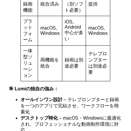
録画
統合済み
（別ソフ
提供
機能
ト必要）
プラ
iOS,
Android
ット
macOS,
macOS,
中心が多
Windows
Windows
フォ
い
ーム
一体
テレプロ
型ソ
両機能を
録画は別
ンプター
リュ
統合
途必要
は別途必
ーシ
要
ョン
🎯 Lumiの独自の強み：
オールインワン設計
– テレプロンプターと録画
を一つのアプリで完結させ、ワークフローを簡
素化
デスクトップ特化
– macOS・Windowsに最適化
され、プロフェッショナルな動画制作環境に対
応