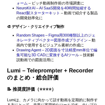
ォーム
– ピッチ動画制作前の市場調査に
NeuroKit AI – AI SaaS開発を40時間短縮する
React製スターターキット
– 動画で紹介する製品
の開発効率化に
🎨 デザイン・クリエイティブ制作
Random Shapes – Figma用300種類以上のジェ
ネレーティブベクター図形作成プラグイン
– 動
画内で使用するビジュアル素材の作成に
Drawing Agent – 2D図面を寸法精度mm単位で編
集可能な3D CADに変換するAIツール
– 技術解
説動画での図面活用に
Lumi – Teleprompter + Recorder
のまとめ・総合評価
📝 推奨度評価（⭐️⭐️⭐️⭐️）
Lumiは、カメラに向かって話す動画を定期的に制作す
る方にとって、非常に実用的なツールです。テレプロ