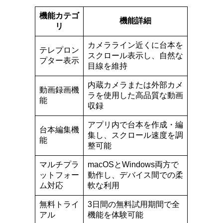
機能カテゴ
機能詳細
リ
カメラライン近くに台本を
テレプロン
スクロール表示し、自然な
プター表示
目線を維持
内蔵カメラまたは外部カメ
動画録画機
ラを使用した高品質な動画
能
収録
アプリ内で台本を作成・編
台本編集機
集し、スクロール速度を調
能
整可能
マルチプラ
macOSとWindows両方で
ットフォー
動作し、デバイス間での柔
ム対応
軟な利用
無料トライ
3日間の無料試用期間で全
アル
機能を体験可能