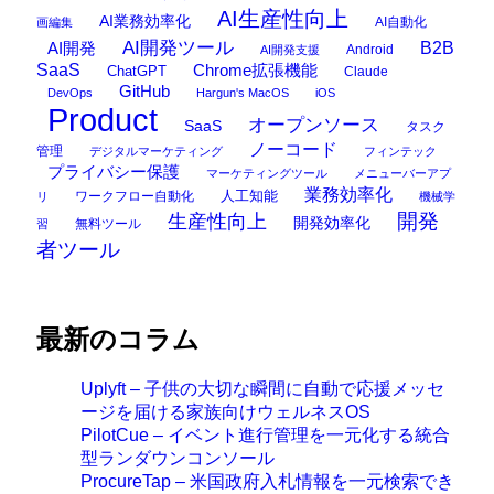
AI生産性向上
AI業務効率化
AI自動化
画編集
AI開発ツール
AI開発
B2B
Android
AI開発支援
SaaS
Chrome拡張機能
ChatGPT
Claude
GitHub
DevOps
Hargun's MacOS
iOS
Product
オープンソース
SaaS
タスク
ノーコード
管理
デジタルマーケティング
フィンテック
プライバシー保護
マーケティングツール
メニューバーアプ
業務効率化
ワークフロー自動化
人工知能
リ
機械学
開発
生産性向上
開発効率化
無料ツール
習
者ツール
最新のコラム
Uplyft – 子供の大切な瞬間に自動で応援メッセ
ージを届ける家族向けウェルネスOS
PilotCue – イベント進行管理を一元化する統合
型ランダウンコンソール
ProcureTap – 米国政府入札情報を一元検索でき