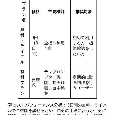
プ
ラ
価格
主要機能
推奨対象
ン
名
無
料
0円
初めて利用
ト
（3
全機能利用
する方、機
ラ
日
可能
能確認をし
イ
間）
たい方
ア
ル
有
テレプロン
料
プター機
定期的に動
要確
プ
能、動画録
画制作を行
認
ラ
画、台本編
うユーザー
ン
集
💡 コストパフォーマンス分析：
3日間の無料トライア
ルで全機能を試せるため、自分の用途に合うか十分に