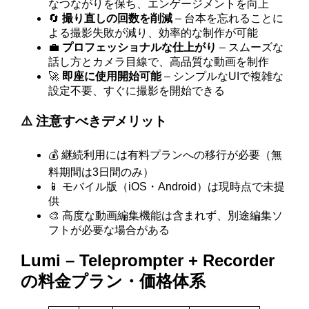
なつながりを保ち、エンゲージメントを向上
🔄
撮り直しの回数を削減
– 台本を忘れることに
よる撮影失敗が減り、効率的な制作が可能
💼
プロフェッショナルな仕上がり
– スムーズな
話し方とカメラ目線で、高品質な動画を制作
🚀
即座に使用開始可能
– シンプルなUIで複雑な
設定不要、すぐに撮影を開始できる
⚠️ 注意すべきデメリット
💰 継続利用には有料プランへの移行が必要（無
料期間は3日間のみ）
📱 モバイル版（iOS・Android）は現時点で未提
供
🎨 高度な動画編集機能は含まれず、別途編集ソ
フトが必要な場合がある
Lumi – Teleprompter + Recorder
の料金プラン・価格体系