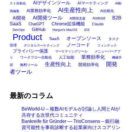
AIデザインツール
AIマーケティング
スト自動化
AI動
AI生産性向上
AI業務効率化
AI自動化
画編集
AI開発ツール
AI開発
B2B
Android
AI開発支援
SaaS
Chrome拡張機能
ChatGPT
Claude
GitHub
DevOps
Hargun's MacOS
iOS
Product
オープンソース
SaaS
タスク
ノーコード
管理
デジタルマーケティング
フィンテック
プライバシー保護
マーケティングツール
メニューバーアプ
業務効率化
ワークフロー自動化
人工知能
リ
機械学
開発
生産性向上
開発効率化
無料ツール
習
者ツール
最新のコラム
BeWorld-U – 複数AIモデルが討論し人間とAIが
共存する次世代コミュニティ
Bankreife für Gründer — TrioConsens – 銀行融
資可能性を事前診断する起業家向けスコアリン