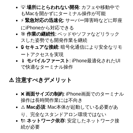
💡
場所にとらわれない開発
: カフェや移動中で
もMacを開かずにターミナル操作が可能
⚡
緊急対応の迅速化
: サーバー障害時などに即座
にiPhoneから対応できる
🎯
作業の継続性
: ベッドやソファなどリラック
スした姿勢でも開発作業を継続
🔒
セキュアな接続
: 暗号化通信により安全なリモ
ートアクセスを実現
📱
モバイルファースト
: iPhone最適化されたUI
で快適なターミナル操作
⚠️ 注意すべきデメリット
❌
画面サイズの制約
: iPhone画面でのターミナル
操作は長時間作業には不向き
⚠️
Mac必須
: Mac本体が起動している必要があ
り、完全なスタンドアロン環境ではない
🔌
ネットワーク依存
: 安定したネットワーク接
続が必要