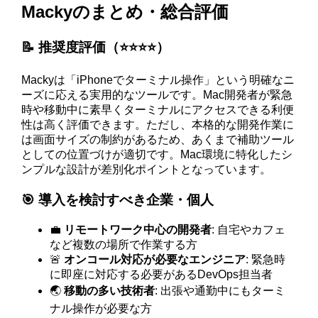
Mackyのまとめ・総合評価
📝 推奨度評価（⭐️⭐️⭐️⭐️）
Mackyは「iPhoneでターミナル操作」という明確なニ
ーズに応える実用的なツールです。Mac開発者が緊急
時や移動中に素早くターミナルにアクセスできる利便
性は高く評価できます。ただし、本格的な開発作業に
は画面サイズの制約があるため、あくまで補助ツール
としての位置づけが適切です。Mac環境に特化したシ
ンプルな設計が差別化ポイントとなっています。
🎯 導入を検討すべき企業・個人
💼
リモートワーク中心の開発者
: 自宅やカフェ
など複数の場所で作業する方
🚨
オンコール対応が必要なエンジニア
: 緊急時
に即座に対応する必要があるDevOps担当者
🌏
移動の多い技術者
: 出張や通勤中にもターミ
ナル操作が必要な方