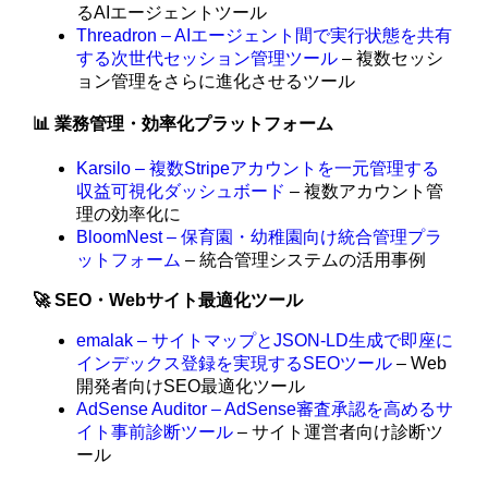
るAIエージェントツール
Threadron – AIエージェント間で実行状態を共有
する次世代セッション管理ツール
– 複数セッシ
ョン管理をさらに進化させるツール
📊 業務管理・効率化プラットフォーム
Karsilo – 複数Stripeアカウントを一元管理する
収益可視化ダッシュボード
– 複数アカウント管
理の効率化に
BloomNest – 保育園・幼稚園向け統合管理プラ
ットフォーム
– 統合管理システムの活用事例
🚀 SEO・Webサイト最適化ツール
emalak – サイトマップとJSON-LD生成で即座に
インデックス登録を実現するSEOツール
– Web
開発者向けSEO最適化ツール
AdSense Auditor – AdSense審査承認を高めるサ
イト事前診断ツール
– サイト運営者向け診断ツ
ール