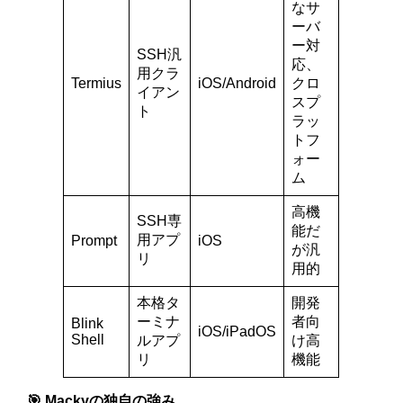
なサ
ーバ
ー対
SSH汎
応、
用クラ
Termius
iOS/Android
クロ
イアン
スプ
ト
ラッ
トフ
ォー
ム
高機
SSH専
能だ
用アプ
Prompt
iOS
が汎
リ
用的
本格タ
開発
ーミナ
者向
Blink
iOS/iPadOS
Shell
ルアプ
け高
リ
機能
🎯 Mackyの独自の強み