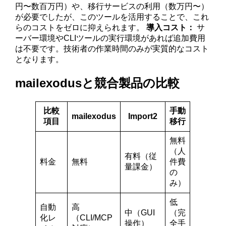
円〜数百万円）や、移行サービスの利用（数万円〜）
が必要でしたが、このツールを活用することで、これ
らのコストをゼロに抑えられます。
導入コスト：
サ
ーバー環境やCLIツールの実行環境があれば追加費用
は不要です。技術者の作業時間のみが実質的なコスト
となります。
mailexodusと競合製品の比較
比較
手動
mailexodus
Import2
項目
移行
無料
（人
有料（従
料金
無料
件費
量課金）
の
み）
低
自動
高
中（GUI
（完
化レ
（CLI/MCP
操作）
全手