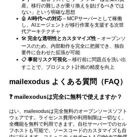
産。移行の難しさが乗り換えを妨げるべきでは
ない」という明確な思想
🤖
AI時代への対応
– MCPサーバーとして稼働
し、AIエージェントが移行作業を支援する次世
代アーキテクチャ
🛠️
完全な透明性とカスタマイズ性
– オープンソ
ースのため、内部動作を完全に把握でき、独自
要件に合わせた拡張が可能
📋
事前リスク可視化
– 移行前に問題点を洗い出
すことで、プロジェクト計画の精度を向上
mailexodus よくある質問（FAQ）
❓ mailexodusは完全に無料で使えますか？
はい、mailexodusは完全無料のオープンソースソフト
ウェアです。ライセンス費用や利用制限は一切なく、
全機能を無料で利用できます。自社サーバーでのセル
フホストも可能で、ソースコードのカスタマイズも自
由に行えます。コミュニティサポートもGitHubで無償