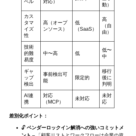
ベル
対応）
動）
カス
高
タマ
高（オープ
低
（自
イズ
ンソース）
（SaaS）
由）
性
技術
低〜
的難
中〜高
低
中
易度
ギャ
移行
事前検出可
ップ
限定的
後に
能
検出
判明
AI連
対応
未対
未対応
携
（MCP）
応
差別化ポイント：
🔓
ベンダーロックイン解消への強いコミットメ
ント
– 「顧客リストとワークフローは企業の資