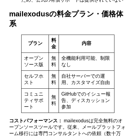
mailexodusの料金プラン・価格体
系
料
プラン
内容
金
オープン
無
全機能利用可能、制限
ソース版
料
なし
セルフホ
無
自社サーバーでの運
スト
料
用、カスタマイズ自由
コミュニ
GitHubでのイシュー報
無
ティサポ
告、ディスカッション
料
ート
参加
コストパフォーマンス：
mailexodusは完全無料のオ
ープンソースツールです。従来、メールプラットフォ
ーム移行には専門コンサルタントへの依頼（数十万