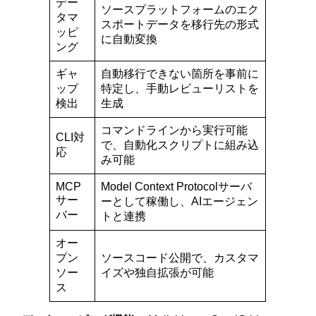
デー
ソースプラットフォームのエク
タマ
スポートデータを移行先の形式
ッピ
に自動変換
ング
ギャ
自動移行できない箇所を事前に
ップ
特定し、手動レビューリストを
検出
生成
コマンドラインから実行可能
CLI対
で、自動化スクリプトに組み込
応
み可能
MCP
Model Context Protocolサーバ
サー
ーとして稼働し、AIエージェン
バー
トと連携
オー
プン
ソースコード公開で、カスタマ
ソー
イズや独自拡張が可能
ス