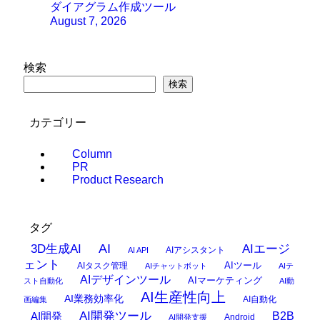
ダイアグラム作成ツール
August 7, 2026
検索
検索
カテゴリー
Column
PR
Product Research
タグ
AI
3D生成AI
AIエージ
AIアシスタント
AI API
ェント
AIタスク管理
AIツール
AIチャットボット
AIテ
AIデザインツール
AIマーケティング
スト自動化
AI動
AI生産性向上
AI業務効率化
AI自動化
画編集
AI開発ツール
AI開発
B2B
Android
AI開発支援