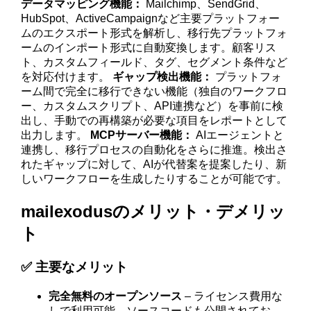
データマッピング機能：
Mailchimp、SendGrid、
HubSpot、ActiveCampaignなど主要プラットフォー
ムのエクスポート形式を解析し、移行先プラットフォ
ームのインポート形式に自動変換します。顧客リス
ト、カスタムフィールド、タグ、セグメント条件など
を対応付けます。
ギャップ検出機能：
プラットフォ
ーム間で完全に移行できない機能（独自のワークフロ
ー、カスタムスクリプト、API連携など）を事前に検
出し、手動での再構築が必要な項目をレポートとして
出力します。
MCPサーバー機能：
AIエージェントと
連携し、移行プロセスの自動化をさらに推進。検出さ
れたギャップに対して、AIが代替案を提案したり、新
しいワークフローを生成したりすることが可能です。
mailexodusのメリット・デメリッ
ト
✅ 主要なメリット
完全無料のオープンソース
– ライセンス費用な
しで利用可能。ソースコードも公開されてお