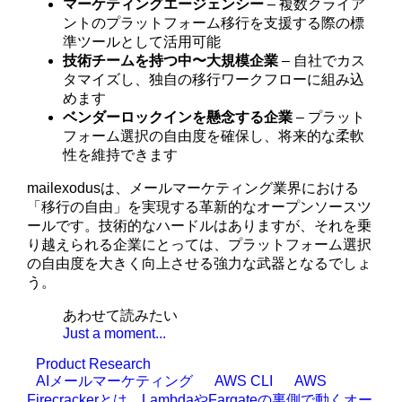
マーケティングエージェンシー
– 複数クライア
ントのプラットフォーム移行を支援する際の標
準ツールとして活用可能
技術チームを持つ中〜大規模企業
– 自社でカス
タマイズし、独自の移行ワークフローに組み込
めます
ベンダーロックインを懸念する企業
– プラット
フォーム選択の自由度を確保し、将来的な柔軟
性を維持できます
mailexodusは、メールマーケティング業界における
「移行の自由」を実現する革新的なオープンソースツ
ールです。技術的なハードルはありますが、それを乗
り越えられる企業にとっては、プラットフォーム選択
の自由度を大きく向上させる強力な武器となるでしょ
う。
あわせて読みたい
Just a moment...
Product Research
AIメールマーケティング
AWS CLI
AWS
Firecrackerとは、LambdaやFargateの裏側で動くオー