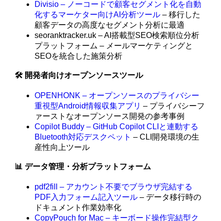
Divisio – ノーコードで顧客セグメント化を自動
化するマーケター向けAI分析ツール
– 移行した
顧客データの高度なセグメント分析に最適
seoranktracker.uk – AI搭載型SEO検索順位分析
プラットフォーム – メールマーケティングと
SEOを統合した施策分析
🛠️ 開発者向けオープンソースツール
OPENHONK – オープンソースのプライバシー
重視型Android情報収集アプリ
– プライバシーフ
ァーストなオープンソース開発の参考事例
Copilot Buddy – GitHub Copilot CLIと連動する
Bluetooth対応デスクペット
– CLI開発環境の生
産性向上ツール
📊 データ管理・分析プラットフォーム
pdf2fill – アカウント不要でブラウザ完結する
PDF入力フォーム記入ツール
– データ移行時の
ドキュメント作業効率化
CopyPouch for Mac – キーボード操作完結型ク