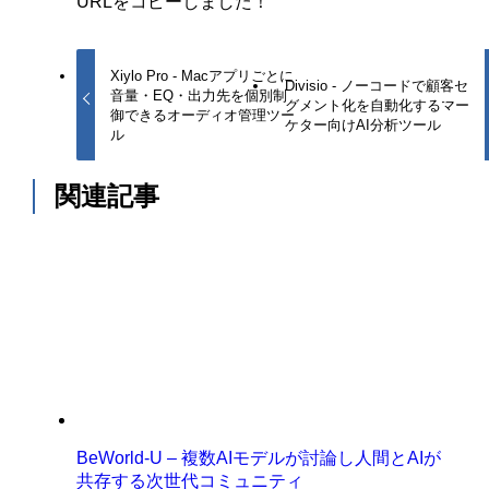
URLをコピーしました！
Xiylo Pro - Macアプリごとに
Divisio - ノーコードで顧客セ
音量・EQ・出力先を個別制
グメント化を自動化するマー
御できるオーディオ管理ツー
ケター向けAI分析ツール
ル
関連記事
BeWorld-U – 複数AIモデルが討論し人間とAIが
共存する次世代コミュニティ