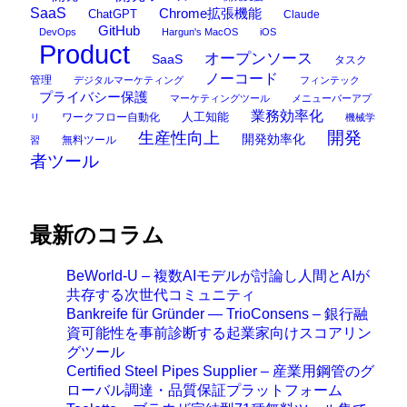
SaaS
Chrome拡張機能
ChatGPT
Claude
GitHub
DevOps
Hargun's MacOS
iOS
Product
オープンソース
SaaS
タスク
ノーコード
管理
デジタルマーケティング
フィンテック
プライバシー保護
マーケティングツール
メニューバーアプ
業務効率化
ワークフロー自動化
人工知能
リ
機械学
開発
生産性向上
開発効率化
無料ツール
習
者ツール
最新のコラム
BeWorld-U – 複数AIモデルが討論し人間とAIが
共存する次世代コミュニティ
Bankreife für Gründer — TrioConsens – 銀行融
資可能性を事前診断する起業家向けスコアリン
グツール
Certified Steel Pipes Supplier – 産業用鋼管のグ
ローバル調達・品質保証プラットフォーム