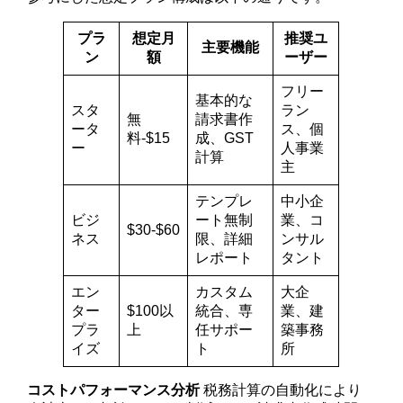
プラ
想定月
推奨ユ
主要機能
ン
額
ーザー
フリー
基本的な
スタ
ラン
無
請求書作
ータ
ス、個
料-$15
成、GST
ー
人事業
計算
主
テンプレ
中小企
ビジ
ート無制
業、コ
$30-$60
ネス
限、詳細
ンサル
レポート
タント
エン
カスタム
大企
ター
$100以
統合、専
業、建
プラ
上
任サポー
築事務
イズ
ト
所
コストパフォーマンス分析
税務計算の自動化により