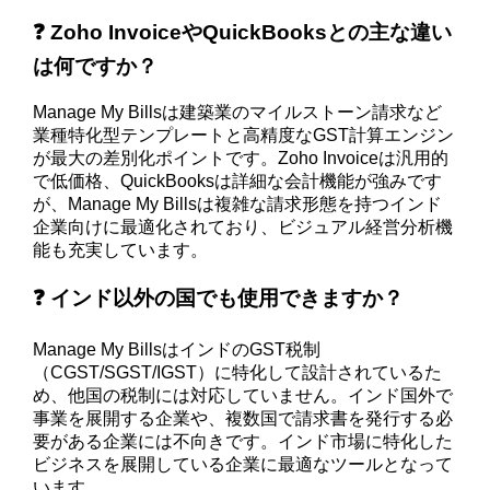
❓ Zoho InvoiceやQuickBooksとの主な違い
は何ですか？
Manage My Billsは建築業のマイルストーン請求など
業種特化型テンプレートと高精度なGST計算エンジン
が最大の差別化ポイントです。Zoho Invoiceは汎用的
で低価格、QuickBooksは詳細な会計機能が強みです
が、Manage My Billsは複雑な請求形態を持つインド
企業向けに最適化されており、ビジュアル経営分析機
能も充実しています。
❓ インド以外の国でも使用できますか？
Manage My BillsはインドのGST税制
（CGST/SGST/IGST）に特化して設計されているた
め、他国の税制には対応していません。インド国外で
事業を展開する企業や、複数国で請求書を発行する必
要がある企業には不向きです。インド市場に特化した
ビジネスを展開している企業に最適なツールとなって
います。