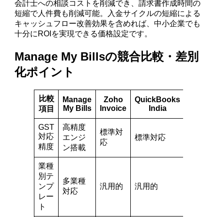
会計士への相談コストを削減でき、請求書作成時間の
短縮で人件費も削減可能。入金サイクルの短縮による
キャッシュフロー改善効果を含めれば、中小企業でも
十分にROIを実現できる価格設定です。
Manage My Billsの競合比較・差別
化ポイント
比較
Manage
Zoho
QuickBooks
My Bills
Invoice
India
項目
GST
高精度
標準対
対応
エンジ
標準対応
応
精度
ン搭載
業種
別テ
多業種
ンプ
汎用的
汎用的
対応
レー
ト