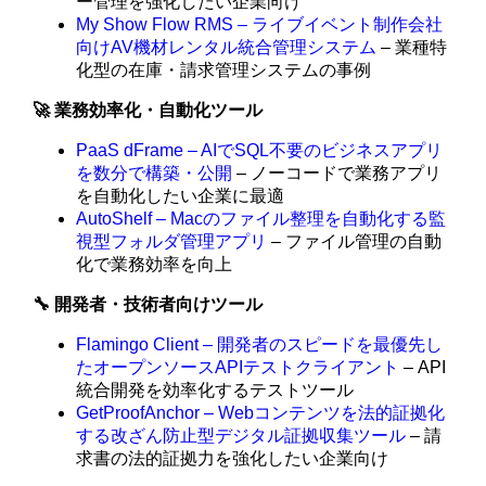
ー管理を強化したい企業向け
My Show Flow RMS – ライブイベント制作会社
向けAV機材レンタル統合管理システム
– 業種特
化型の在庫・請求管理システムの事例
🚀 業務効率化・自動化ツール
PaaS dFrame – AIでSQL不要のビジネスアプリ
を数分で構築・公開
– ノーコードで業務アプリ
を自動化したい企業に最適
AutoShelf – Macのファイル整理を自動化する監
視型フォルダ管理アプリ
– ファイル管理の自動
化で業務効率を向上
🔧 開発者・技術者向けツール
Flamingo Client – 開発者のスピードを最優先し
たオープンソースAPIテストクライアント
– API
統合開発を効率化するテストツール
GetProofAnchor – Webコンテンツを法的証拠化
する改ざん防止型デジタル証拠収集ツール
– 請
求書の法的証拠力を強化したい企業向け