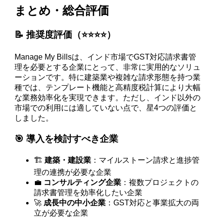
まとめ・総合評価
📝 推奨度評価（⭐️⭐️⭐️⭐️）
Manage My Billsは、インド市場でGST対応請求書管
理を必要とする企業にとって、非常に実用的なソリュ
ーションです。特に建築業や複雑な請求形態を持つ業
種では、テンプレート機能と高精度税計算により大幅
な業務効率化を実現できます。ただし、インド以外の
市場での利用には適していない点で、星4つの評価と
しました。
🎯 導入を検討すべき企業
🏗️
建築・建設業
：マイルストーン請求と進捗管
理の連携が必要な企業
💼
コンサルティング企業
：複数プロジェクトの
請求書管理を効率化したい企業
🚀
成長中の中小企業
：GST対応と事業拡大の両
立が必要な企業