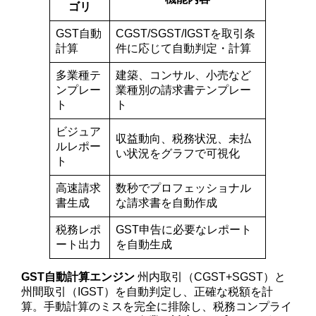
ゴリ
GST自動
CGST/SGST/IGSTを取引条
計算
件に応じて自動判定・計算
多業種テ
建築、コンサル、小売など
ンプレー
業種別の請求書テンプレー
ト
ト
ビジュア
収益動向、税務状況、未払
ルレポー
い状況をグラフで可視化
ト
高速請求
数秒でプロフェッショナル
書生成
な請求書を自動作成
税務レポ
GST申告に必要なレポート
ート出力
を自動生成
GST自動計算エンジン
州内取引（CGST+SGST）と
州間取引（IGST）を自動判定し、正確な税額を計
算。手動計算のミスを完全に排除し、税務コンプライ