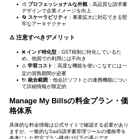
🎨
プロフェッショナルな外観
：高品質な請求書
デザインで企業イメージを向上
🔄
スケーラビリティ
：事業拡大に対応できる堅
牢なアーキテクチャ
⚠️ 注意すべきデメリット
❌
インド特化型
：GST税制に特化しているた
め、他国での利用には不向き
⚠️
学習コスト
：高度な機能を使いこなすには一
定の習熟期間が必要
🔌
統合範囲
：他会計ソフトとの連携機能につい
て詳細情報が限定的
Manage My Billsの料金プラン・価
格体系
具体的な料金情報は公式サイトで確認する必要があり
ますが、一般的なSaaS請求書管理ツールの価格帯を
参考にした想定プラン構成は以下の通りです。