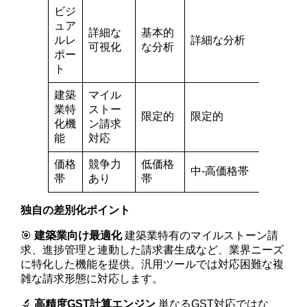
ビジ
ュア
詳細な
基本的
ルレ
詳細な分析
可視化
な分析
ポー
ト
建築
マイル
業特
ストー
限定的
限定的
化機
ン請求
能
対応
価格
競争力
低価格
中-高価格帯
帯
あり
帯
独自の差別化ポイント
🎯
建築業向け最適化
建築業特有のマイルストーン請
求、進捗管理と連動した請求書生成など、業界ニーズ
に特化した機能を提供。汎用ツールでは対応困難な複
雑な請求形態に対応します。
🔬
高精度GST計算エンジン
単なるGST対応ではな