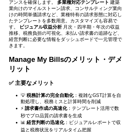
アンスを確保します。
多業種対応テンプレート
建築
業向けのマイルストーン請求、コンサルティング業向
けの時間単価請求など、業種特有の請求形態に対応し
たテンプレートを多数用意。カスタマイズも容易で
す。
ビジュアル収益分析
月次・四半期・年次の収益
推移、税務負担の可視化、未払い請求書の追跡など、
経営判断に必要な情報をダッシュボードで一元管理で
きます。
Manage My Billsのメリット・デメ
リット
✅ 主要なメリット
💡
税務計算の完全自動化
：複雑なGST計算を自
動処理し、税務ミスと計算時間を削減
⚡
請求書作成の高速化
：テンプレート活用で数
秒でプロ品質の請求書を生成
📊
経営判断の迅速化
：ビジュアルレポートで収
益と税務状況をリアルタイム把握