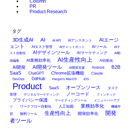
Column
PR
Product Research
タグ
AI
3D生成AI
AIエージ
AIアシスタント
AI API
ェント
AIタスク管理
AIツール
AIチャットボット
AIテ
AIデザインツール
AIマーケティング
スト自動化
AI動
AI生産性向上
AI業務効率化
AI自動化
画編集
AI開発ツール
AI開発
B2B
Android
AI開発支援
SaaS
Chrome拡張機能
ChatGPT
Claude
GitHub
DevOps
Hargun's MacOS
iOS
Product
オープンソース
SaaS
タスク
ノーコード
管理
デジタルマーケティング
フィンテック
プライバシー保護
マーケティングツール
メニューバーアプ
業務効率化
ワークフロー自動化
人工知能
リ
機械学
開発
生産性向上
開発効率化
無料ツール
習
者ツール