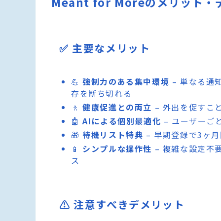
Meant for Moreのメリット
✅ 主要なメリット
💪
強制力のある集中環境
– 単なる通
存を断ち切れる
🚶
健康促進との両立
– 外出を促すこ
🤖
AIによる個別最適化
– ユーザーご
🎁
待機リスト特典
– 早期登録で3ヶ
📱
シンプルな操作性
– 複雑な設定不
ス
⚠️ 注意すべきデメリット