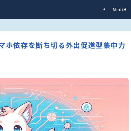
Media
e – スマホ依存を断ち切る外出促進型集中力