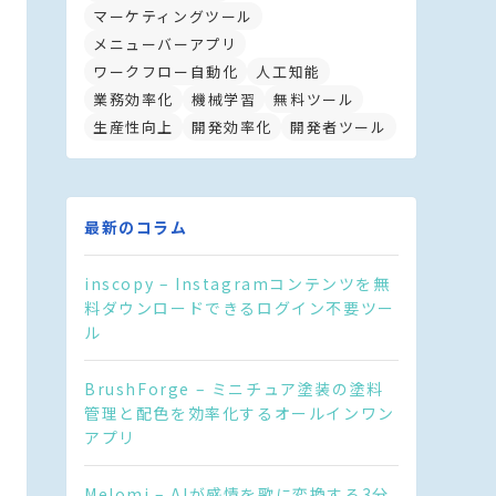
マーケティングツール
メニューバーアプリ
ワークフロー自動化
人工知能
業務効率化
機械学習
無料ツール
生産性向上
開発効率化
開発者ツール
最新のコラム
inscopy – Instagramコンテンツを無
料ダウンロードできるログイン不要ツー
ル
BrushForge – ミニチュア塗装の塗料
管理と配色を効率化するオールインワン
アプリ
Melomi – AIが感情を歌に変換する3分