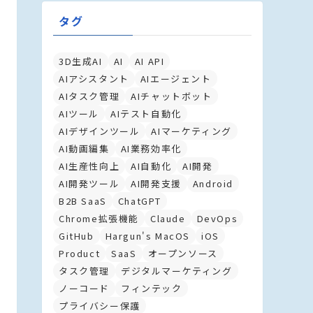
タグ
3D生成AI
AI
AI API
AIアシスタント
AIエージェント
AIタスク管理
AIチャットボット
AIツール
AIテスト自動化
AIデザインツール
AIマーケティング
AI動画編集
AI業務効率化
AI生産性向上
AI自動化
AI開発
AI開発ツール
AI開発支援
Android
B2B SaaS
ChatGPT
Chrome拡張機能
Claude
DevOps
GitHub
Hargun's MacOS
iOS
Product
SaaS
オープンソース
タスク管理
デジタルマーケティング
ノーコード
フィンテック
プライバシー保護