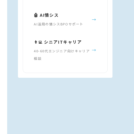
🤖 AI情シス
→
AI活用の情シスBPOサポート
👨‍💻 シニアITキャリア
→
40-60代エンジニア向けキャリア
相談