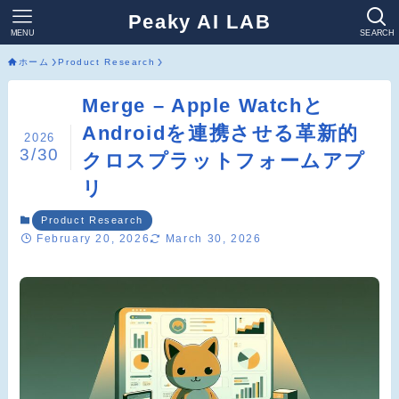
Peaky AI LAB
MENU
SEARCH
ホーム
Product Research
Merge – Apple Watchと
Androidを連携させる革新的
2026
3/30
クロスプラットフォームアプ
リ
Product Research
February 20, 2026
March 30, 2026