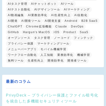
AIタスク管理
AIチャットボット
AIツール
AIテスト自動化
AIデザインツール
AIマーケティング
AI動画編集
AI業務効率化
AI生産性向上
AI自動化
AI開発
AI開発ツール
AI開発支援
Android
B2B SaaS
ChatGPT
Chrome拡張機能
Claude
DevOps
GitHub
Hargun's MacOS
iOS
Product
SaaS
オープンソース
タスク管理
ノーコード
フィンテック
プライバシー保護
マーケティングツール
メニューバーアプリ
モバイル機械学習
ワークフロー自動化
人工知能
業務効率化
機械学習
無料ツール
生産性向上
開発効率化
開発者ツール
最新のコラム
PrivyDeck – プライバシー保護とファイル暗号化
を統合した多機能セキュリティツール