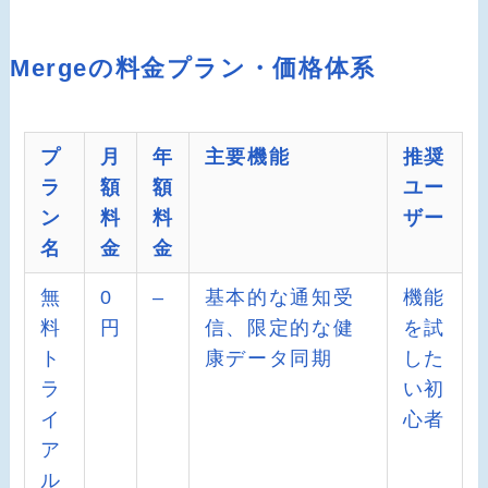
Mergeの料金プラン・価格体系
プ
月
年
主要機能
推奨
ラ
額
額
ユー
ン
料
料
ザー
名
金
金
無
0
–
基本的な通知受
機能
料
円
信、限定的な健
を試
ト
康データ同期
した
ラ
い初
イ
心者
ア
ル