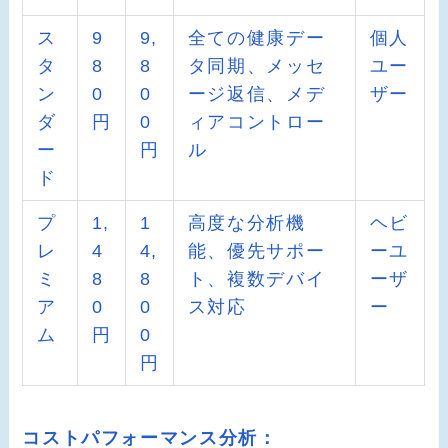
ス
9
9,
全ての健康デー
個人
タ
8
8
タ同期、メッセ
ユー
ン
0
0
ージ返信、メデ
ザー
ダ
円
0
ィアコントロー
ー
円
ル
ド
プ
1,
1
高度な分析機
ヘビ
レ
4
4,
能、優先サポー
ーユ
ミ
8
8
ト、複数デバイ
ーザ
ア
0
0
ス対応
ー
ム
円
0
円
コストパフォーマンス分析：