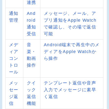
連携
通知
And
メッセージ、メール、ア
管理
roid
プリ通知をApple Watch
通知
で確認し、その場で返信
受信
可能
メデ
音
Android端末で再生中のメ
ィア
楽・
ディアをApple Watchか
コン
動画
ら操作
トロ
操作
ール
メッ
クイ
テンプレート返信や音声
セー
ック
入力でメッセージに素早
ジ返
返信
く返信
信
機能