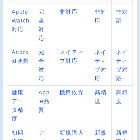
Apple
完
非対応
非対
非対
Watch
全
応
応
対応
対
応
Andro
完
ネイティ
ネイ
ネイ
id連携
全
ブ対応
ティ
ティ
対
ブ対
ブ対
応
応
応
健康
App
機種依存
高精
高精
デー
le品
度
度
タ精
質
度
初期
ア
新規購入
新規
新規