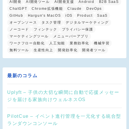
AI開発
AI開発ツール
AI開発支援
Android
B2B SaaS
ChatGPT
Chrome拡張機能
Claude
DevOps
GitHub
Hargun's MacOS
iOS
Product
SaaS
オープンソース
タスク管理
デジタルマーケティング
ノーコード
フィンテック
プライバシー保護
マーケティングツール
メニューバーアプリ
ワークフロー自動化
人工知能
業務効率化
機械学習
無料ツール
生産性向上
開発効率化
開発者ツール
最新のコラム
Uplyft – 子供の大切な瞬間に自動で応援メッセー
ジを届ける家族向けウェルネスOS
PilotCue – イベント進行管理を一元化する統合型
ランダウンコンソール