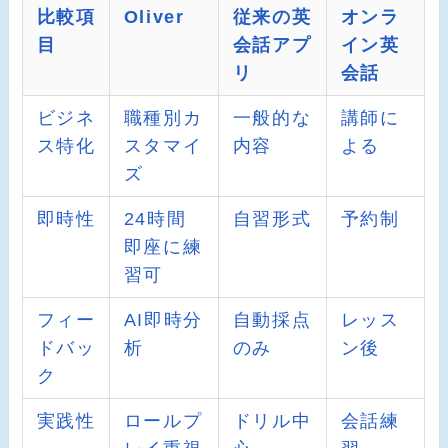
比較項
Oliver
従来の英
オンラ
目
会話アプ
イン英
リ
会話
ビジネ
職種別カ
一般的な
講師に
ス特化
スタマイ
内容
よる
ズ
即時性
24時間
自習形式
予約制
即座に練
習可
フィー
AI即時分
自動採点
レッス
ドバッ
析
のみ
ン後
ク
実践性
ロールプ
ドリル中
会話練