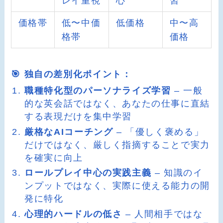
レイ重視
心
習
価格帯
低〜中価
低価格
中〜高
格帯
価格
🎯 独自の差別化ポイント：
職種特化型のパーソナライズ学習
– 一般
的な英会話ではなく、あなたの仕事に直結
する表現だけを集中学習
厳格なAIコーチング
– 「優しく褒める」
だけではなく、厳しく指摘することで実力
を確実に向上
ロールプレイ中心の実践主義
– 知識のイ
ンプットではなく、実際に使える能力の開
発に特化
心理的ハードルの低さ
– 人間相手ではな