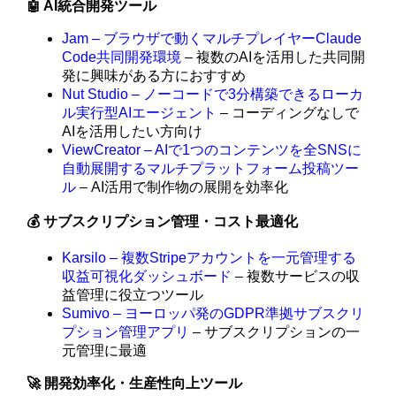
🤖 AI統合開発ツール
Jam – ブラウザで動くマルチプレイヤーClaude
Code共同開発環境
– 複数のAIを活用した共同開
発に興味がある方におすすめ
Nut Studio – ノーコードで3分構築できるローカ
ル実行型AIエージェント
– コーディングなしで
AIを活用したい方向け
ViewCreator – AIで1つのコンテンツを全SNSに
自動展開するマルチプラットフォーム投稿ツー
ル
– AI活用で制作物の展開を効率化
💰 サブスクリプション管理・コスト最適化
Karsilo – 複数Stripeアカウントを一元管理する
収益可視化ダッシュボード
– 複数サービスの収
益管理に役立つツール
Sumivo – ヨーロッパ発のGDPR準拠サブスクリ
プション管理アプリ
– サブスクリプションの一
元管理に最適
🚀 開発効率化・生産性向上ツール