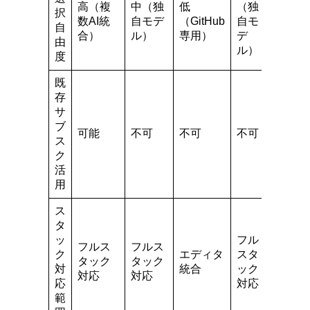
高（複
中（独
低
（独
択
数AI統
自モデ
（GitHub
自モ
自
合）
ル）
専用）
デ
由
ル）
度
既
存
サ
ブ
可能
不可
不可
不可
ス
ク
活
用
ス
タ
ッ
フル
フルス
フルス
ク
エディタ
スタ
タック
タック
対
統合
ック
対応
対応
応
対応
範