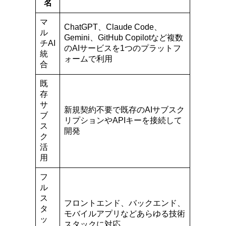
名
マ
ChatGPT、Claude Code、
ル
Gemini、GitHub Copilotなど複数
チAI
のAIサービスを1つのプラットフ
統
ォームで利用
合
既
存
サ
新規契約不要で既存のAIサブスク
ブ
リプションやAPIキーを接続して
ス
開発
ク
活
用
フ
ル
ス
フロントエンド、バックエンド、
タ
モバイルアプリなどあらゆる技術
ッ
スタックに対応