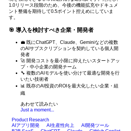
1.0リリース段階のため、今後の機能拡充やドキュメ
ント整備を期待して0.5ポイント控えめにしていま
す。
🎯 導入を検討すべき企業・開発者
💼 既にChatGPT、Claude、Geminiなどの複数
のAIサブスクリプションを契約している個人開
発者
🚀 開発コストを最小限に抑えたいスタートアッ
プ・中小企業の開発チーム
🔧 複数のAIモデルを使い分けて最適な開発を行
いたい技術者
📊 既存のAI投資のROIを最大化したい企業・組
織
あわせて読みたい
Just a moment...
Product Research
AIアプリ開発
AI生産性向上
AI開発ツール