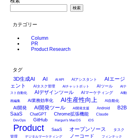
検索
検索
カテゴリー
Column
PR
Product Research
タグ
AI
3D生成AI
AIエージ
AIアシスタント
AI API
ェント
AIタスク管理
AIツール
AIチャットボット
AIテ
AIデザインツール
AIマーケティング
スト自動化
AI動
AI生産性向上
AI業務効率化
AI自動化
画編集
AI開発ツール
AI開発
B2B
Android
AI開発支援
SaaS
Chrome拡張機能
ChatGPT
Claude
GitHub
DevOps
Hargun's MacOS
iOS
Product
オープンソース
SaaS
タスク
ノーコード
管理
デジタルマーケティング
フィンテック