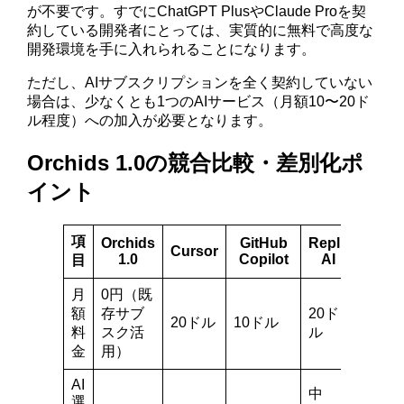
が不要です。すでにChatGPT PlusやClaude Proを契
約している開発者にとっては、実質的に無料で高度な
開発環境を手に入れられることになります。
ただし、AIサブスクリプションを全く契約していない
場合は、少なくとも1つのAIサービス（月額10〜20ド
ル程度）への加入が必要となります。
Orchids 1.0の競合比較・差別化ポ
イント
項
Orchids
GitHub
Replit
Cursor
1.0
Copilot
AI
目
月
0円（既
額
存サブ
20ド
20ドル
10ドル
料
スク活
ル
金
用）
AI
中
選