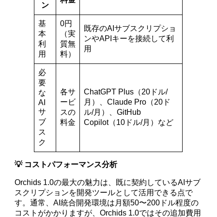
ン
基
0円
既存のAIサブスクリプショ
本
（実
ンやAPIキーを接続して利
利
質無
用
用
料）
必
要
各サ
ChatGPT Plus（20ドル/
な
ービ
月）、Claude Pro（20ド
AI
サ
スの
ル/月）、GitHub
ブ
料金
Copilot（10ドル/月）など
ス
ク
💡 コストパフォーマンス分析
Orchids 1.0の最大の魅力は、既に契約しているAIサブ
スクリプションを開発ツールとして活用できる点で
す。通常、AI統合開発環境は月額50〜200ドル程度の
コストがかかりますが、Orchids 1.0ではその追加費用