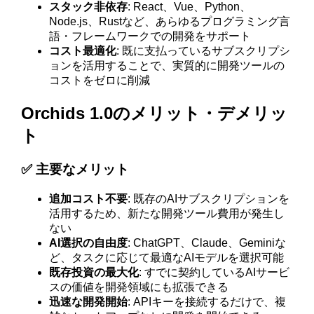
スタック非依存
: React、Vue、Python、
Node.js、Rustなど、あらゆるプログラミング言
語・フレームワークでの開発をサポート
コスト最適化
: 既に支払っているサブスクリプシ
ョンを活用することで、実質的に開発ツールの
コストをゼロに削減
Orchids 1.0のメリット・デメリッ
ト
✅ 主要なメリット
追加コスト不要
: 既存のAIサブスクリプションを
活用するため、新たな開発ツール費用が発生し
ない
AI選択の自由度
: ChatGPT、Claude、Geminiな
ど、タスクに応じて最適なAIモデルを選択可能
既存投資の最大化
: すでに契約しているAIサービ
スの価値を開発領域にも拡張できる
迅速な開発開始
: APIキーを接続するだけで、複