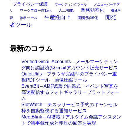
プライバシー保護
マーケティングツール
メニューバーアプ
業務効率化
ワークフロー自動化
人工知能
リ
機械学
開発
生産性向上
開発効率化
無料ツール
習
者ツール
最新のコラム
Verified Gmail Accounts – メールマーケティン
グ向け認証済みGmailアカウント販売サービス
QuietUtils – ブラウザ完結型のプライバシー重
視PDFツール・画像圧縮ツール
EventBit – AI顔認識で結婚式・イベント写真を
高速配信するフォトギャラリープラットフォー
ム
SlotWatch – テスラサービス予約のキャンセル
枠を自動監視する通知サービス
MeetBlink – AI搭載リアルタイム会議アシスタン
トで議事録作成と即座の回答を実現