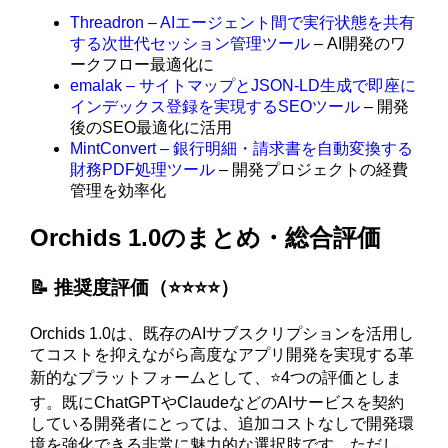
Threadron – AIエージェント間で実行状態を共有
する次世代セッション管理ツール
– AI開発のワ
ークフロー最適化に
emalak – サイトマップとJSON-LD生成で即座に
インデックス登録を実現するSEOツール
– 開発
後のSEO最適化に活用
MintConvert – 銀行明細・請求書を自動変換する
財務PDF処理ツール
– 開発プロジェクトの経費
管理を効率化
Orchids 1.0のまとめ・総合評価
📝 推奨度評価（⭐️⭐️⭐️⭐️）
Orchids 1.0は、既存のAIサブスクリプションを活用し
てコストを抑えながら高度なアプリ開発を実現する革
新的なプラットフォームとして、⭐️4つの評価としま
す。既にChatGPTやClaudeなどのAIサービスを契約
している開発者にとっては、追加コストなしで開発環
境を強化できる非常に魅力的な選択肢です。ただし、