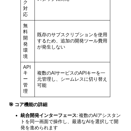
ク
対
応
無
料
既存のサブスクリプションを使用
開
するため、追加の開発ツール費用
発
が発生しない
環
境
API
キ
複数のAIサービスのAPIキーを一
ー
元管理し、シームレスに切り替え
管
可能
理
🎯 コア機能の詳細
統合開発インターフェース
: 複数のAIアシスタン
トを同一画面で操作し、最適なAIを選択して開
発を進められます