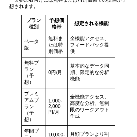
想されます。
プラン
予想価
想定される機能
種別
格帯
無料ま
全機能アクセス、
ベータ
たは特
フィードバック提
版
別価格
供
無料プ
基本的なデータ同
ラン
0円/月
期、限定的な分析
（予
機能
想）
プレミ
全機能アクセス、
アムプ
1,000-
高度な分析、無制
2,000
ラン
限のワークアウト
円/月
（予
作成
想）
年間プ
月額プランより割
10,000-