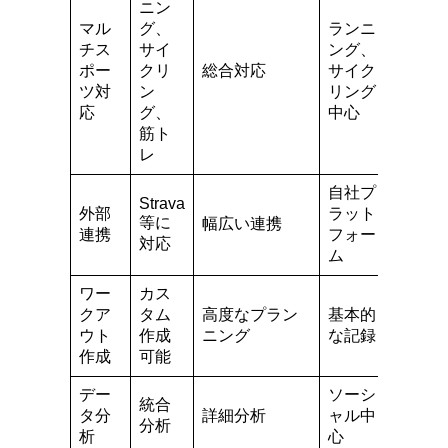
ニン
マル
グ、
ランニ
チス
サイ
ング、
筋ト
ポー
クリ
総合対応
サイク
レ特
ツ対
ン
リング
化
応
グ、
中心
筋ト
レ
自社プ
Strava
外部
ラット
限定
等に
幅広い連携
連携
フォー
的
対応
ム
ワー
カス
筋ト
クア
タム
高度なプラン
基本的
レ特
ウト
作成
ニング
な記録
化
作成
可能
デー
ソーシ
筋ト
統合
タ分
詳細分析
ャル中
レ分
分析
析
心
析