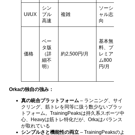
シン
ソーシ
シン
UI/UX
プル
複雑
ャル志
プル
高速
向
基本
無
ベー
基本無
料、
タ版
料、プ
プレ
価格
（詳
約2,500円/月
レミア
ミア
細不
ム800
ム
明）
円/月
1,200
円/月
Orkaの独自の強み：
真の統合プラットフォーム
– ランニング、サイ
クリング、筋トレを同等に扱う数少ないプラッ
トフォーム。TrainingPeaksは持久系スポーツ中
心、Heavyは筋トレ特化だが、Orkaはバランス
が取れている
シンプルさと機能性の両立
– TrainingPeaksのよ