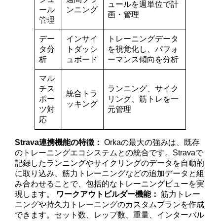
ュールを週単位で計
ール
ンニング
画・管理
管理
デー
インサイ
トレーニングデータ
タ分
トダッシ
を視覚化し、パフォ
析
ュボード
ーマンス傾向を分析
マル
チス
ランニング、サイク
統合トラ
ポー
リング、筋トレを一
ッキング
ツ対
元管理
応
Strava連携機能の特徴：
Orkaの最大の強みは、既存
のトレーニングエコシステムとの統合です。Stravaで
記録したランニングやサイクリングのデータを自動的
に取り込み、筋力トレーニングなどの追加データと組
み合わせることで、包括的なトレーニングビューを実
現します。
ワークアウトビルダー機能：
筋力トレー
ニングや持久力トレーニングのカスタムプランを作成
できます。セット数、レップ数、重量、インターバル