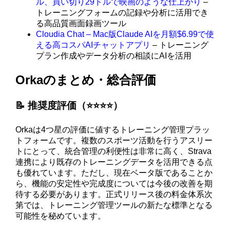
ル、買い切り29ドルで映画のような仕上がり
–
トレーニングフォームの記録や分析に活用でき
る高品質画面録画ツール
Cloudia Chat – Mac版Claude AIを月額$6.99で使
える高コスパAIチャットアプリ
– トレーニング
プラン作成やデータ分析の相談にAIを活用
Orkaのまとめ・総合評価
📝 推奨度評価（⭐️⭐️⭐️⭐️）
Orkaは4つ星の評価に値するトレーニング管理プラッ
トフォームです。複数のスポーツ活動を行うアスリー
トにとって、統合管理の利便性は非常に高く、Strava
連携により既存のトレーニングデータを活用できる点
も優れています。ただし、現在ベータ版であることか
ら、機能の安定性や完成度については今後の改善を期
待する必要があります。正式リリース後の料金体系次
第では、トレーニング管理ツールの新たな標準となる
可能性を秘めています。