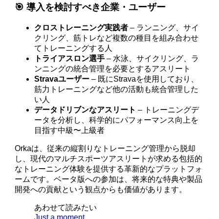
🎯 導入を検討すべき企業・ユーザー
クロストレーニング実践者
– ランニング、サイ
クリング、筋トレなど複数の種目を組み合わせ
てトレーニングする人
トライアスロン選手
– 水泳、サイクリング、ラ
ンニングの統合管理を必要とするアスリート
Stravaユーザー
– 既にStravaを使用しており、
筋力トレーニングなど他の活動も統合管理した
い人
データドリブンなアスリート
– トレーニングデ
ータを分析し、科学的にパフォーマンス向上を
目指す中級〜上級者
Orkaは、従来の縦割りなトレーニング管理から脱却
し、現代のマルチスポーツアスリートが求める包括的
なトレーニング体験を提供する革新的なプラットフォ
ームです。ベータ版への参加は、将来的な特典や製品
開発への貢献という観点からも価値があります。
あわせて読みたい
Just a moment...