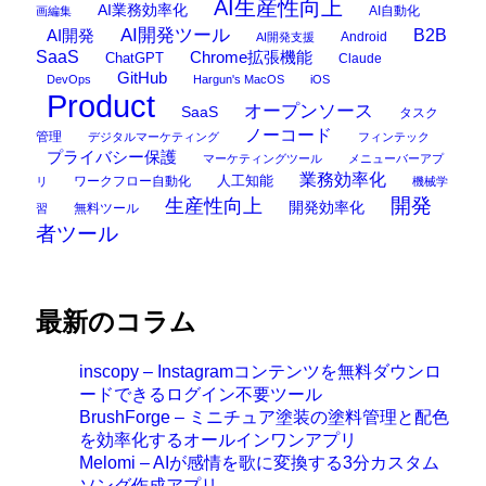
AI生産性向上
AI業務効率化
AI自動化
画編集
AI開発ツール
AI開発
B2B
Android
AI開発支援
SaaS
Chrome拡張機能
ChatGPT
Claude
GitHub
DevOps
Hargun's MacOS
iOS
Product
オープンソース
SaaS
タスク
ノーコード
管理
デジタルマーケティング
フィンテック
プライバシー保護
マーケティングツール
メニューバーアプ
業務効率化
ワークフロー自動化
人工知能
リ
機械学
開発
生産性向上
開発効率化
無料ツール
習
者ツール
最新のコラム
inscopy – Instagramコンテンツを無料ダウンロ
ードできるログイン不要ツール
BrushForge – ミニチュア塗装の塗料管理と配色
を効率化するオールインワンアプリ
Melomi – AIが感情を歌に変換する3分カスタム
ソング作成アプリ