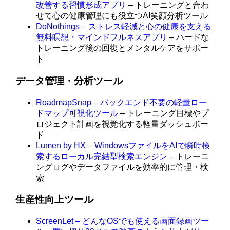
改善する習慣形成アプリ
– トレーニングと合わ
せて心の健康管理にも役立つAI笑顔分析ツール
DoNothings – ストレス軽減と心の健康を支える
無料瞑想・マインドフルネスアプリ
– ハードな
トレーニング後の回復とメンタルケアをサポー
ト
データ管理・分析ツール
RoadmapSnap – バックエンド不要の軽量ロー
ドマップ可視化ツール
– トレーニング目標やプ
ロジェクト計画を視覚化する軽量ダッシュボー
ド
Lumen by HX – WindowsファイルをAIで瞬時検
索するローカル完結型検索エンジン
– トレーニ
ングログやデータファイルを効率的に管理・検
索
生産性向上ツール
ScreenLet – どんなOSでも使える画面録画ツー