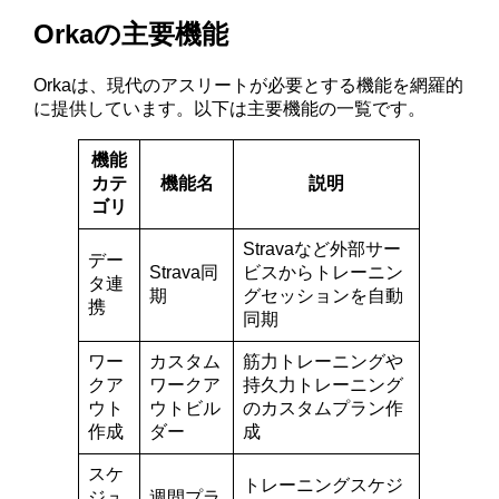
Orkaの主要機能
Orkaは、現代のアスリートが必要とする機能を網羅的
に提供しています。以下は主要機能の一覧です。
機能
カテ
機能名
説明
ゴリ
Stravaなど外部サー
デー
Strava同
ビスからトレーニン
タ連
期
グセッションを自動
携
同期
ワー
カスタム
筋力トレーニングや
クア
ワークア
持久力トレーニング
ウト
ウトビル
のカスタムプラン作
作成
ダー
成
スケ
トレーニングスケジ
ジュ
週間プラ