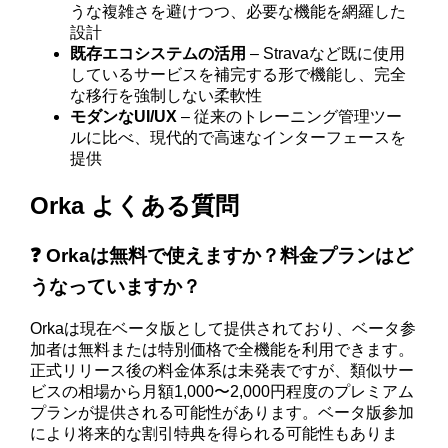
うな複雑さを避けつつ、必要な機能を網羅した
設計
既存エコシステムの活用
– Stravaなど既に使用
しているサービスを補完する形で機能し、完全
な移行を強制しない柔軟性
モダンなUI/UX
– 従来のトレーニング管理ツー
ルに比べ、現代的で高速なインターフェースを
提供
Orka よくある質問
❓ Orkaは無料で使えますか？料金プランはど
うなっていますか？
Orkaは現在ベータ版として提供されており、ベータ参
加者は無料または特別価格で全機能を利用できます。
正式リリース後の料金体系は未発表ですが、類似サー
ビスの相場から月額1,000〜2,000円程度のプレミアム
プランが提供される可能性があります。ベータ版参加
により将来的な割引特典を得られる可能性もありま