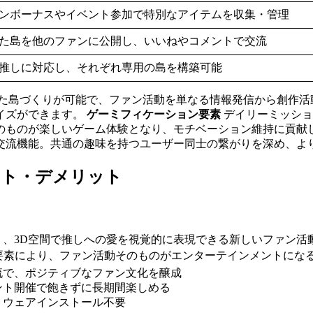
ンボーナスやイベント参加で特別なアイテムを収集・管理
た島を他のファンに公開し、いいねやコメントで交流
推しに対応し、それぞれ専用の島を構築可能
た島づくりが可能で、ファン活動を単なる情報発信から創作活
イズができます。
ゲーミフィケーション要素
デイリーミッショ
のものが楽しいゲーム体験となり、モチベーション維持に貢献
交流機能。共通の趣味を持つユーザー同士の繋がりを深め、よ
yのメリット・デメリット
く、3D空間で推しへの愛を視覚的に表現できる新しいファン活
ン要素により、ファン活動そのものがエンターテインメントにな
流で、ポジティブなファン文化を醸成
ント開催で飽きずに長期間楽しめる
トウェアインストール不要