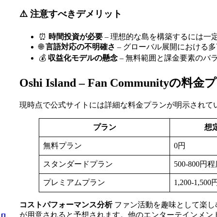
⚠️ 注意すべきデメリット
⏰
時間投資が必要
– 理想的な島を構築するには一
🌐
言語対応の不明確さ
– グローバル展開における
💰
収益化モデルの懸念
– 無料範囲と課金要素のバ
Oshi Island – Fan Communit
現時点で公式サイトには詳細な料金プランが明示されて
プラン
想
無料プラン
0円
スタンダードプラン
500-800円
プレミアムプラン
1,200-1,5
コストパフォーマンス分析
ファン活動を趣味として楽し
が用意されると予想されます。他のエンターテインメント