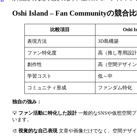
Oshi Island – Fan Communit
比較項目
Oshi I
表現方法
3D島構築
ファン特化度
高（推し専用設計
創作性
高（空間デザイン
学習コスト
低～中
コミュニティ形成
ファンダム特化
独自の強み：
💡
ファン活動に特化した設計
一般的なSNSや仮想空間
います。
🎨
視覚的な自己表現
文章や画像だけでなく、空間デザイ