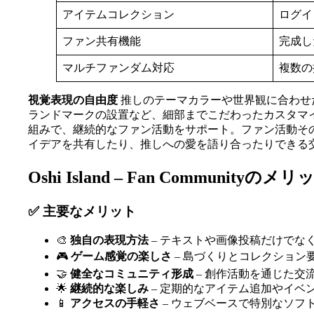
アイテムコレクション
ログイ
ファン共有機能
完成し
マルチファンダム対応
複数の
視覚表現の自由度
推しのテーマカラーや世界観に合わせ
ランドマークの設置など、細部までこだわったカスタマ
組みで、継続的なファン活動をサポート。ファン活動そ
イデアを共有したり、推しへの愛を語り合ったりできる
Oshi Island – Fan Communit
✅ 主要なメリット
🎨
独自の表現方法
– テキストや画像投稿だけでな
🎮
ゲーム感覚の楽しさ
– 島づくりとコレクショ
🤝
健全なコミュニティ形成
– 創作活動を通じた交
🌟
継続的な楽しみ
– 定期的なアイテム追加やイベ
📱
アクセスの手軽さ
– ウェブベースで特別なソフ