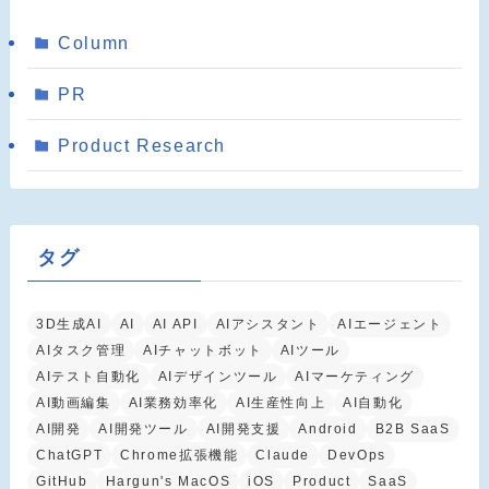
Column
PR
Product Research
タグ
3D生成AI
AI
AI API
AIアシスタント
AIエージェント
AIタスク管理
AIチャットボット
AIツール
AIテスト自動化
AIデザインツール
AIマーケティング
AI動画編集
AI業務効率化
AI生産性向上
AI自動化
AI開発
AI開発ツール
AI開発支援
Android
B2B SaaS
ChatGPT
Chrome拡張機能
Claude
DevOps
GitHub
Hargun's MacOS
iOS
Product
SaaS