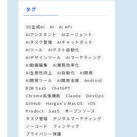
タグ
3D生成AI
AI
AI API
AIアシスタント
AIエージェント
AIタスク管理
AIチャットボット
AIツール
AIテスト自動化
AIデザインツール
AIマーケティング
AI動画編集
AI業務効率化
AI生産性向上
AI自動化
AI開発
AI開発ツール
AI開発支援
Android
B2B SaaS
ChatGPT
Chrome拡張機能
Claude
DevOps
GitHub
Hargun's MacOS
iOS
Product
SaaS
オープンソース
タスク管理
デジタルマーケティング
ノーコード
フィンテック
プライバシー保護