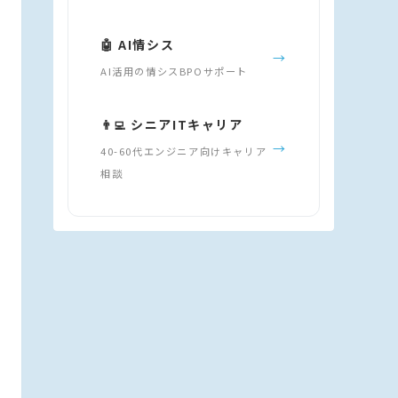
🤖 AI情シス
→
AI活用の情シスBPOサポート
👨‍💻 シニアITキャリア
→
40-60代エンジニア向けキャリア
相談