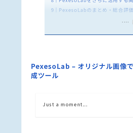
PexesoLabをさらに活用する
PexesoLabのまとめ・総合評
PexesoLab – オリジナ
成ツール
Just a moment...