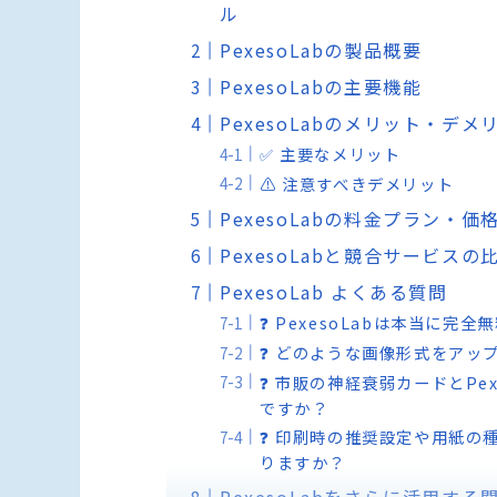
ル
PexesoLabの製品概要
PexesoLabの主要機能
PexesoLabのメリット・デメ
✅ 主要なメリット
⚠️ 注意すべきデメリット
PexesoLabの料金プラン・価
PexesoLabと競合サービスの
PexesoLab よくある質問
❓ PexesoLabは本当に
❓ どのような画像形式をアッ
❓ 市販の神経衰弱カードとPe
ですか？
❓ 印刷時の推奨設定や用紙の
りますか？