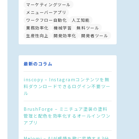
マーケティングツール
メニューバーアプリ
ワークフロー自動化
人工知能
業務効率化
機械学習
無料ツール
生産性向上
開発効率化
開発者ツール
最新のコラム
inscopy – Instagramコンテンツを無
料ダウンロードできるログイン不要ツー
ル
BrushForge – ミニチュア塗装の塗料
管理と配色を効率化するオールインワン
アプリ
Melomi – AIが感情を歌に変換する3分