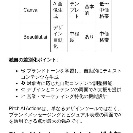
AI画
テン
低〜
基本
Canva
像生
プレ
中価
的
成
ート
格帯
デザ
イン
中程
中価
あり
Beautiful.ai
自動
度
格帯
化
独自の差別化ポイント:
🎯 ブランドトーンを学習し、自動的にテキスト
コンテンツを生成
🔄 対象者に応じた自動コンテンツ調整機能
🎨 デザインとコンテンツの両面でAI支援を提供
📈 営業・マーケティング特化の機能設計
Pitch AI Actionsは、単なるデザインツールではなく、
ブランドメッセージングとビジュアル表現の両面でAI
を活用できる点が最大の強みです。