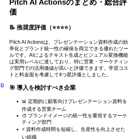
Pitch AI Actionsのまとめ・総合評
価
📝 推奨度評価（⭐️⭐️⭐️⭐️）
Pitch AI Actionsは、プレゼンテーション資料作成の効
率化とブランド統一性の確保を両立できる優れたツー
ルです。AIによるテキスト生成とビジュアル変換機能
は実用レベルに達しており、特に営業・マーケティン
グ部門での活用価値が高いと評価できます。学習コス
トと料金面を考慮して4つ星評価としました。
🎯 導入を検討すべき企業
📊 定期的に顧客向けプレゼンテーション資料を
作成する営業チーム
🎨 ブランドイメージの統一性を重視するマーケ
ティング部門
⚡ 資料作成時間を短縮し、生産性を向上させた
い組織