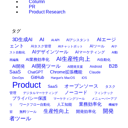
Column
PR
Product Research
タグ
AI
3D生成AI
AIエージ
AIアシスタント
AI API
ェント
AIタスク管理
AIツール
AIチャットボット
AIテ
AIデザインツール
AIマーケティング
スト自動化
AI動
AI生産性向上
AI業務効率化
AI自動化
画編集
AI開発ツール
AI開発
B2B
Android
AI開発支援
SaaS
Chrome拡張機能
ChatGPT
Claude
GitHub
DevOps
Hargun's MacOS
iOS
Product
オープンソース
SaaS
タスク
ノーコード
管理
デジタルマーケティング
フィンテック
プライバシー保護
マーケティングツール
メニューバーアプ
業務効率化
ワークフロー自動化
人工知能
リ
機械学
開発
生産性向上
開発効率化
無料ツール
習
者ツール