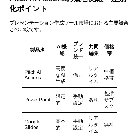
化ポイント
プレゼンテーション作成ツール市場における主要競合
との比較です。
ブラ
AI機
共同
価格
製品名
ンド
能
編集
帯
統一
高度
リア
中価
Pitch AI
なAI
強力
ルタ
Actions
格帯
生成
イム
包括
限定
手動
PowerPoint
あり
サブ
的
設定
スク
リア
基本
手動
Google
ルタ
無料
Slides
的
設定
イム