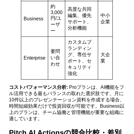
約
高度な共同
3,000
編集、優先
中小
円/ユ
Business
サポート、
企業
ーザ
分析機能
ー
カスタムブ
ランディン
要問
グ、専任サ
大企
い合
Enterprise
ポート、セ
業
わせ
キュリティ
強化
コストパフォーマンス分析:
Proプランは、AI機能をフ
ル活用できる最もバランスの取れた選択肢です。月に
10件以上のプレゼンテーション資料を作成する場合、
時間短縮効果だけで投資回収が可能です。Business以
上のプランは、チーム協働と管理機能が重要な組織に
適しています。
Pitch AI Actionsの競合比較・差別