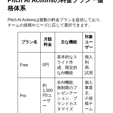
Pitch AI Actionsの料金プラン・価
格体系
Pitch AI Actionsは複数の料金プランを提供しており、
チームの規模やニーズに応じて選択できます。
対象
月額
プラン名
主な機能
ユー
料金
ザー
基本的なス
個人
ライド作
利
0円
Free
成、限定的
用、
なAI機能
試用
全AI機能、
個人
約
無制限のプ
事業
1,500
レゼンテー
主、
円/ユ
Pro
ション、ブ
小規
ーザ
ランドカス
模チ
ー
タマイズ
ーム