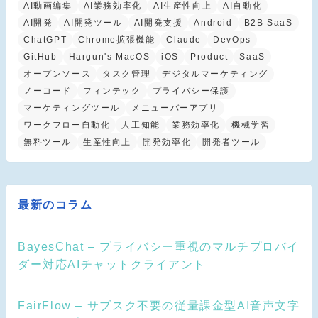
AI動画編集
AI業務効率化
AI生産性向上
AI自動化
AI開発
AI開発ツール
AI開発支援
Android
B2B SaaS
ChatGPT
Chrome拡張機能
Claude
DevOps
GitHub
Hargun's MacOS
iOS
Product
SaaS
オープンソース
タスク管理
デジタルマーケティング
ノーコード
フィンテック
プライバシー保護
マーケティングツール
メニューバーアプリ
ワークフロー自動化
人工知能
業務効率化
機械学習
無料ツール
生産性向上
開発効率化
開発者ツール
最新のコラム
BayesChat – プライバシー重視のマルチプロバイ
ダー対応AIチャットクライアント
FairFlow – サブスク不要の従量課金型AI音声文字