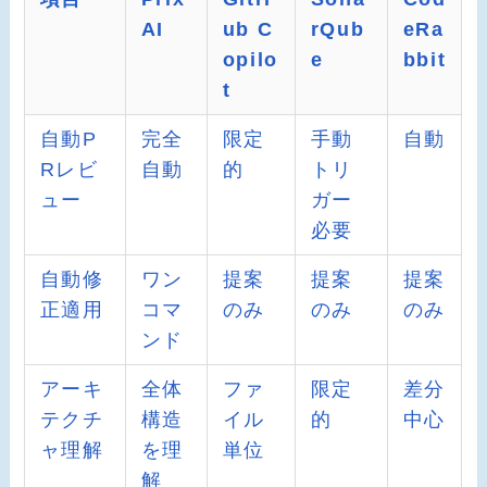
AI
ub C
rQub
eRa
opilo
e
bbit
t
自動P
完全
限定
手動
自動
Rレビ
自動
的
トリ
ュー
ガー
必要
自動修
ワン
提案
提案
提案
正適用
コマ
のみ
のみ
のみ
ンド
アーキ
全体
ファ
限定
差分
テクチ
構造
イル
的
中心
ャ理解
を理
単位
解