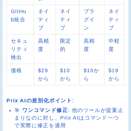
GitHu
ネイ
ネイ
プラ
ネイ
b統合
ティ
ティ
グイ
ティ
ブ
ブ
ン
ブ
セキュ
高精
限定
高精
中程
リティ
度
的
度
度
検出
価格
$29
$10
$10か
$19
から
から
ら
から
Prix AIの差別化ポイント
:
🎯
ワンコマンド修正
: 他のツールが提案止
まりなのに対し、Prix AIはコマンド一つ
で実際に修正を適用