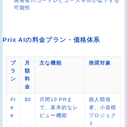
開発者のコードレビュースキルが低下する
可能性
Prix AIの料金プラン・価格体系
プ
月
主な機能
推奨対象
ラ
額
ン
料
金
Fr
$0
月間10 PRま
個人開発
e
で、基本的なレ
者、小規模
e
ビュー機能
プロジェク
ト