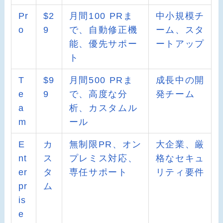
Pr
$2
月間100 PRま
中小規模チ
o
9
で、自動修正機
ーム、スタ
能、優先サポー
ートアップ
ト
T
$9
月間500 PRま
成長中の開
e
9
で、高度な分
発チーム
a
析、カスタムル
m
ール
E
カ
無制限PR、オン
大企業、厳
nt
ス
プレミス対応、
格なセキュ
er
タ
専任サポート
リティ要件
pr
ム
is
e