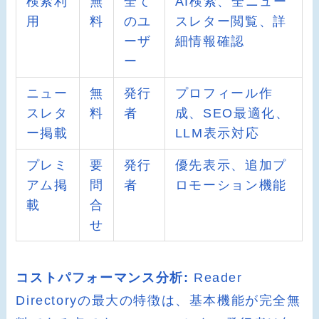
検索利
無
全て
AI検索、全ニュー
用
料
のユ
スレター閲覧、詳
ーザ
細情報確認
ー
ニュー
無
発行
プロフィール作
スレタ
料
者
成、SEO最適化、
ー掲載
LLM表示対応
プレミ
要
発行
優先表示、追加プ
アム掲
問
者
ロモーション機能
載
合
せ
コストパフォーマンス分析:
Reader
Directoryの最大の特徴は、基本機能が完全無