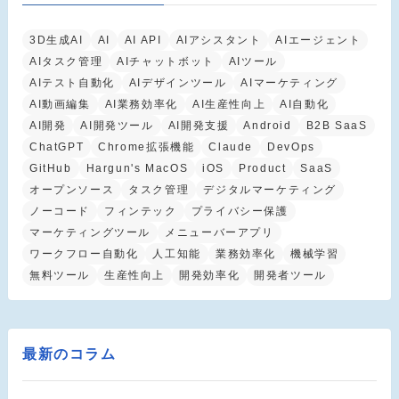
3D生成AI
AI
AI API
AIアシスタント
AIエージェント
AIタスク管理
AIチャットボット
AIツール
AIテスト自動化
AIデザインツール
AIマーケティング
AI動画編集
AI業務効率化
AI生産性向上
AI自動化
AI開発
AI開発ツール
AI開発支援
Android
B2B SaaS
ChatGPT
Chrome拡張機能
Claude
DevOps
GitHub
Hargun's MacOS
iOS
Product
SaaS
オープンソース
タスク管理
デジタルマーケティング
ノーコード
フィンテック
プライバシー保護
マーケティングツール
メニューバーアプリ
ワークフロー自動化
人工知能
業務効率化
機械学習
無料ツール
生産性向上
開発効率化
開発者ツール
最新のコラム