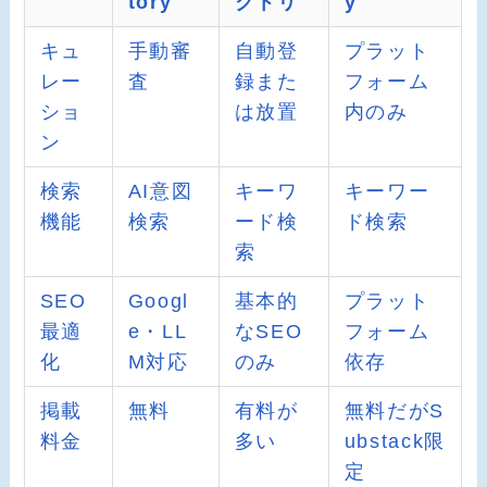
tory
クトリ
y
キュ
手動審
自動登
プラット
レー
査
録また
フォーム
ショ
は放置
内のみ
ン
検索
AI意図
キーワ
キーワー
機能
検索
ード検
ド検索
索
SEO
Googl
基本的
プラット
最適
e・LL
なSEO
フォーム
化
M対応
のみ
依存
掲載
無料
有料が
無料だがS
料金
多い
ubstack限
定