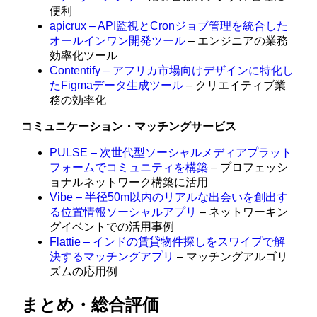
便利
apicrux – API監視とCronジョブ管理を統合した
オールインワン開発ツール
– エンジニアの業務
効率化ツール
Contentify – アフリカ市場向けデザインに特化し
たFigmaデータ生成ツール
– クリエイティブ業
務の効率化
コミュニケーション・マッチングサービス
PULSE – 次世代型ソーシャルメディアプラット
フォームでコミュニティを構築
– プロフェッシ
ョナルネットワーク構築に活用
Vibe – 半径50m以内のリアルな出会いを創出す
る位置情報ソーシャルアプリ
– ネットワーキン
グイベントでの活用事例
Flattie – インドの賃貸物件探しをスワイプで解
決するマッチングアプリ
– マッチングアルゴリ
ズムの応用例
まとめ・総合評価