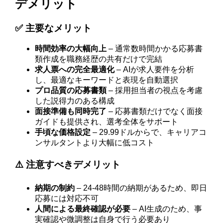
デメリット
✅ 主要なメリット
時間効率の大幅向上
– 通常数時間かかる応募書
類作成を職務経歴の共有だけで完結
求人票への完全最適化
– AIが求人要件を分析
し、最適なキーワードと表現を自動選択
プロ品質の応募書類
– 採用担当者の視点を考慮
した説得力のある構成
面接準備も同時完了
– 応募書類だけでなく面接
ガイドも提供され、選考全体をサポート
手頃な価格設定
– 29.99ドルからで、キャリアコ
ンサルタントより大幅に低コスト
⚠️ 注意すべきデメリット
納期の制約
– 24-48時間の納期があるため、即日
応募には対応不可
人間による最終確認が必要
– AI生成のため、事
実確認や微調整は自身で行う必要あり