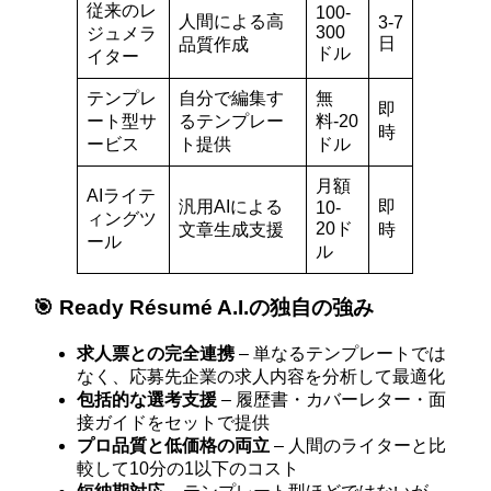
従来のレ
100-
人間による高
3-7
300
ジュメラ
日
品質作成
ドル
イター
テンプレ
自分で編集す
無
即
ート型サ
るテンプレー
料-20
時
ービス
ト提供
ドル
月額
AIライテ
汎用AIによる
即
10-
ィングツ
20ド
文章生成支援
時
ール
ル
🎯 Ready Résumé A.I.の独自の強み
求人票との完全連携
– 単なるテンプレートでは
なく、応募先企業の求人内容を分析して最適化
包括的な選考支援
– 履歴書・カバーレター・面
接ガイドをセットで提供
プロ品質と低価格の両立
– 人間のライターと比
較して10分の1以下のコスト