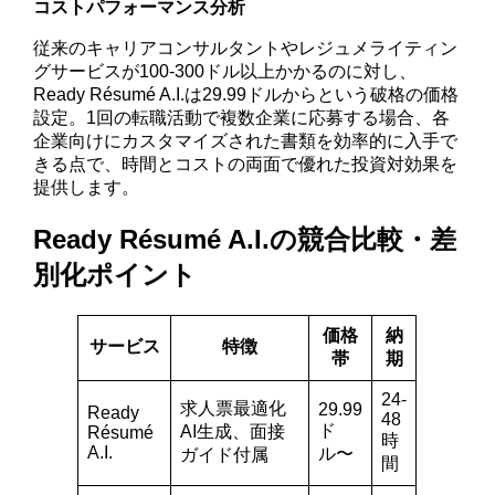
コストパフォーマンス分析
従来のキャリアコンサルタントやレジュメライティン
グサービスが100-300ドル以上かかるのに対し、
Ready Résumé A.I.は29.99ドルからという破格の価格
設定。1回の転職活動で複数企業に応募する場合、各
企業向けにカスタマイズされた書類を効率的に入手で
きる点で、時間とコストの両面で優れた投資対効果を
提供します。
Ready Résumé A.I.の競合比較・差
別化ポイント
価格
納
サービス
特徴
帯
期
24-
求人票最適化
29.99
Ready
48
ド
AI生成、面接
Résumé
時
A.I.
ル〜
ガイド付属
間