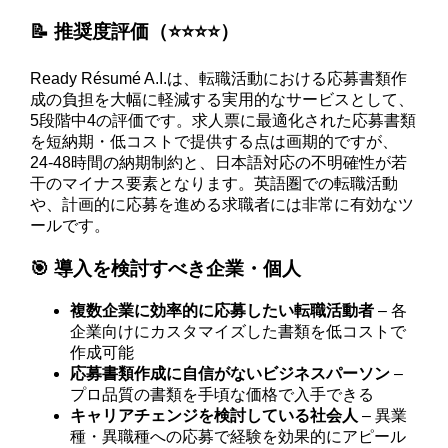
📝 推奨度評価（⭐️⭐️⭐️⭐️）
Ready Résumé A.I.は、転職活動における応募書類作
成の負担を大幅に軽減する実用的なサービスとして、
5段階中4の評価です。求人票に最適化された応募書類
を短納期・低コストで提供する点は画期的ですが、
24-48時間の納期制約と、日本語対応の不明確性が若
干のマイナス要素となります。英語圏での転職活動
や、計画的に応募を進める求職者には非常に有効なツ
ールです。
🎯 導入を検討すべき企業・個人
複数企業に効率的に応募したい転職活動者
– 各
企業向けにカスタマイズした書類を低コストで
作成可能
応募書類作成に自信がないビジネスパーソン
–
プロ品質の書類を手頃な価格で入手できる
キャリアチェンジを検討している社会人
– 異業
種・異職種への応募で経験を効果的にアピール