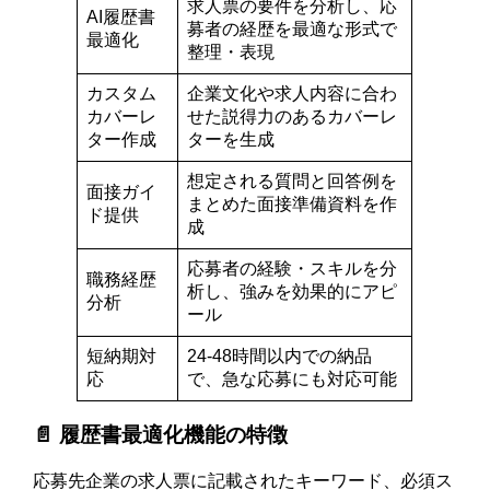
求人票の要件を分析し、応
AI履歴書
募者の経歴を最適な形式で
最適化
整理・表現
カスタム
企業文化や求人内容に合わ
カバーレ
せた説得力のあるカバーレ
ター作成
ターを生成
想定される質問と回答例を
面接ガイ
まとめた面接準備資料を作
ド提供
成
応募者の経験・スキルを分
職務経歴
析し、強みを効果的にアピ
分析
ール
短納期対
24-48時間以内での納品
応
で、急な応募にも対応可能
📄 履歴書最適化機能の特徴
応募先企業の求人票に記載されたキーワード、必須ス