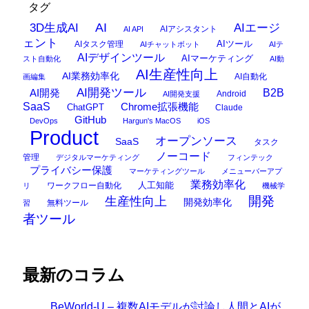
タグ
AI
3D生成AI
AIエージ
AIアシスタント
AI API
ェント
AIタスク管理
AIツール
AIチャットボット
AIテ
AIデザインツール
AIマーケティング
スト自動化
AI動
AI生産性向上
AI業務効率化
AI自動化
画編集
AI開発ツール
AI開発
B2B
Android
AI開発支援
SaaS
Chrome拡張機能
ChatGPT
Claude
GitHub
DevOps
Hargun's MacOS
iOS
Product
オープンソース
SaaS
タスク
ノーコード
管理
デジタルマーケティング
フィンテック
プライバシー保護
マーケティングツール
メニューバーアプ
業務効率化
ワークフロー自動化
人工知能
リ
機械学
開発
生産性向上
開発効率化
無料ツール
習
者ツール
最新のコラム
BeWorld-U – 複数AIモデルが討論し人間とAIが