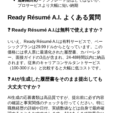
短納期対応
– テンプレート型ほどではないが、
プロサービスより大幅に短い納期
Ready Résumé A.I. よくある質問
❓ Ready Résumé A.I.は無料で使えますか？
いいえ、Ready Résumé A.I.は有料サービスで、ベー
シックプランは29.99ドルからとなっています。この
価格には求人票に最適化された履歴書、カバーレタ
ー、面接ガイドの3点が含まれ、24-48時間以内に納品
されます。従来のキャリアコンサルタントサービス
（100-300ドル）と比較すると大幅に低コストです。
❓ AIが生成した履歴書をそのまま提出しても
大丈夫ですか？
AI生成の応募書類は高品質ですが、提出前に必ず内容
の確認と事実関係のチェックを行ってください。特に
職務経歴の詳細や日付、実績数値などは自身で最終確