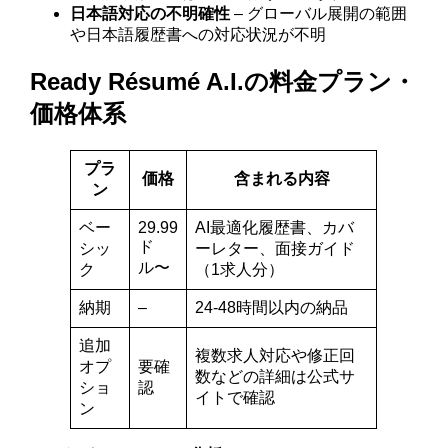
日本語対応の不明確性
– グローバル展開の範囲
や日本語履歴書への対応状況が不明
Ready Résumé A.I.の料金プラン・
価格体系
プラ
価格
含まれる内容
ン
ベー
29.99
AI最適化履歴書、カバ
ド
シッ
ーレター、面接ガイド
ル〜
ク
（1求人分）
納期
–
24-48時間以内の納品
追加
複数求人対応や修正回
オプ
要確
数などの詳細は公式サ
ショ
認
イトで確認
ン