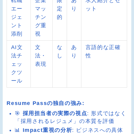
転職
企業
限
あ
求人紹介とセ
エー
マッ
定
り
ット
ジェ
チン
的
ント
グ重
添削
視
AI文
文
な
あ
言語的な正確
法チ
法・
し
り
性
ェッ
表現
クツ
ール
Resume Passの独自の強み:
🎯
採用担当者の実際の視点
: 形式ではなく
「採用されるレジュメ」の本質を評価
📊
Impact重視の分析
: ビジネスへの具体