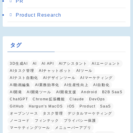
PR
Product Research
タグ
3D生成AI
AI
AI API
AIアシスタント
AIエージェント
AIタスク管理
AIチャットボット
AIツール
AIテスト自動化
AIデザインツール
AIマーケティング
AI動画編集
AI業務効率化
AI生産性向上
AI自動化
AI開発
AI開発ツール
AI開発支援
Android
B2B SaaS
ChatGPT
Chrome拡張機能
Claude
DevOps
GitHub
Hargun's MacOS
iOS
Product
SaaS
オープンソース
タスク管理
デジタルマーケティング
ノーコード
フィンテック
プライバシー保護
マーケティングツール
メニューバーアプリ