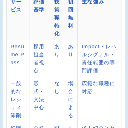
サー
評価
技
初
主な強み
ビス
基準
術
回
職
無
特
料
化
Resu
採用
あ
あ
Impact・レベ
me P
担当
り
り
ルシグナル・
ass
者視
責任範囲の専
点
門評価
一般
形
な
場
広範な職種に
的な
式・
し
合
対応
レジ
文法
に
ュメ
中心
よ
添削
る