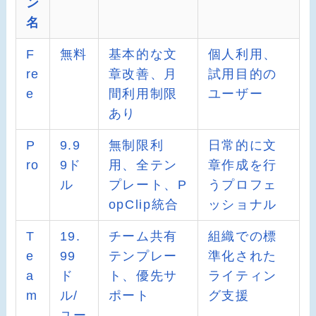
ン
名
F
無料
基本的な文
個人利用、
re
章改善、月
試用目的の
e
間利用制限
ユーザー
あり
P
9.9
無制限利
日常的に文
ro
9ド
用、全テン
章作成を行
ル
プレート、P
うプロフェ
opClip統合
ッショナル
T
19.
チーム共有
組織での標
e
99
テンプレー
準化された
a
ド
ト、優先サ
ライティン
m
ル/
ポート
グ支援
ユー