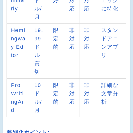
mma
ド
好
対
対
ェック
rly
ル/
応
応
に特化
月
Hemi
19.
限
非
非
スタン
ngwa
99
定
対
対
ドアロ
y Edi
ド
的
応
応
ンアプ
tor
ル
リ
買
切
Pro
10
限
非
非
詳細な
Writi
ド
定
対
対
文章分
ngAi
ル/
的
応
応
析
d
月
差別化ポイント: