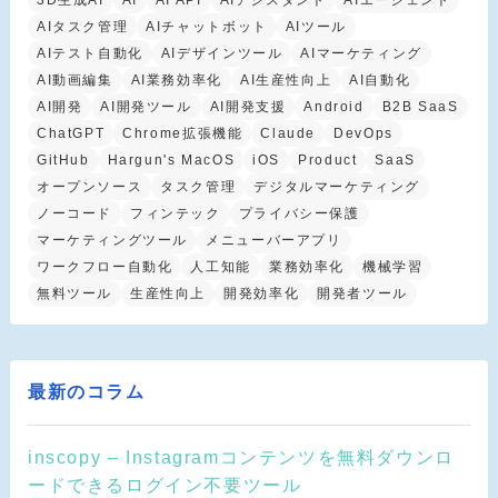
3D生成AI
AI
AI API
AIアシスタント
AIエージェント
AIタスク管理
AIチャットボット
AIツール
AIテスト自動化
AIデザインツール
AIマーケティング
AI動画編集
AI業務効率化
AI生産性向上
AI自動化
AI開発
AI開発ツール
AI開発支援
Android
B2B SaaS
ChatGPT
Chrome拡張機能
Claude
DevOps
GitHub
Hargun's MacOS
iOS
Product
SaaS
オープンソース
タスク管理
デジタルマーケティング
ノーコード
フィンテック
プライバシー保護
マーケティングツール
メニューバーアプリ
ワークフロー自動化
人工知能
業務効率化
機械学習
無料ツール
生産性向上
開発効率化
開発者ツール
最新のコラム
inscopy – Instagramコンテンツを無料ダウンロ
ードできるログイン不要ツール