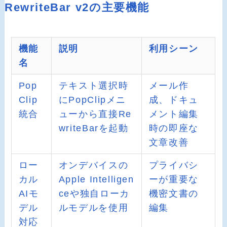
RewriteBar v2の主要機能
機能
説明
利用シーン
名
Pop
テキスト選択時
メール作
Clip
にPopClipメニ
成、ドキュ
統合
ューから直接Re
メント編集
writeBarを起動
時の即座な
文章改善
ロー
オンデバイスの
プライバシ
カル
Apple Intelligen
ーが重要な
AIモ
ceや独自ローカ
機密文書の
デル
ルモデルを使用
編集
対応