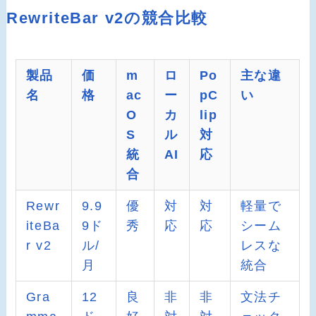
RewriteBar v2の競合比較
製品
価
m
ロ
Po
主な違
名
格
ac
ー
pC
い
O
カ
lip
S
ル
対
統
AI
応
合
Rewr
9.9
優
対
対
軽量で
iteBa
9ド
秀
応
応
シーム
r v2
ル/
レスな
月
統合
Gra
12
良
非
非
文法チ